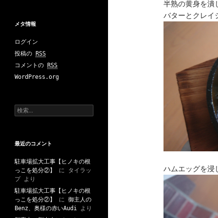
半熟の黄身を潰
バターとクレイ
メタ情報
ログイン
投稿の
RSS
コメントの
RSS
WordPress.org
検
索
:
最近のコメント
駐車場拡大工事【ヒノキの根
ハムエッグを浸
っこを処分②】
に
タイラッ
プ
より
駐車場拡大工事【ヒノキの根
っこを処分②】
に
御主人の
Benz、奥様の赤いAudi
より