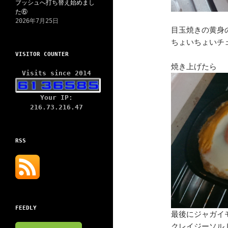
ブッシュへ打ち替え始めまし
た⑥
2026年7月25日
目玉焼きの黄身
ちょいちょいチ
VISITOR COUNTER
焼き上げたら
Visits since 2014
Your IP:
216.73.216.47
RSS
FEEDLY
最後にジャガイ
クレイジーソル