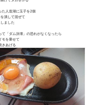
り曲げてダムを作る
った人造湖に玉子を2個
身を潰して混ぜて
にしました
って「ダム決壊」の恐れがなくなったら
イモを乗せて
焼きあげる