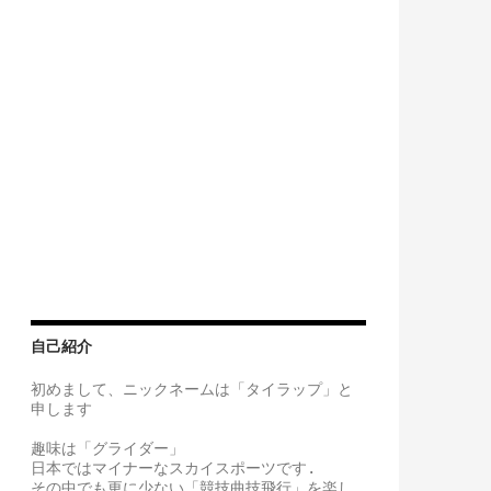
自己紹介
初めまして、ニックネームは「タイラップ」と
申します
趣味は「グライダー」
日本ではマイナーなスカイスポーツです.
その中でも更に少ない「競技曲技飛行」を楽し