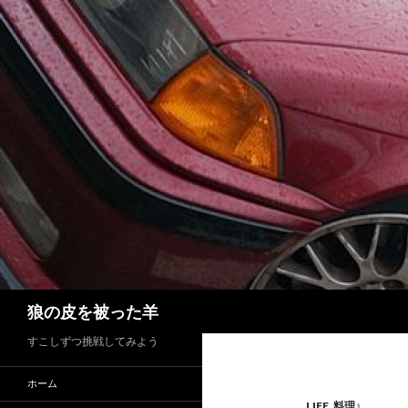
検
狼の皮を被った羊
索
すこしずつ挑戦してみよう
ホーム
LIFE
,
料理♪