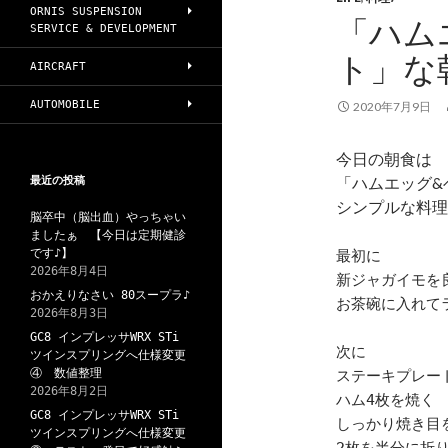
ORNIS SUSPENSION
「ハム
SERVICE & DEVELOPMENT
ト」な
AIRCRAFT
AUTOMOBILE
2020年7月9日
今日の朝食は
「ハムエッグ&
最近の投稿
シンプルな料理
脳卒中（脳出血）やっちゃい
ましたぁ 【今日は定期健診
です♪】
最初に
2026年8月4日
新ジャガイモを
おかえりなさい 80スープラ♪
お茶碗に入れて
2026年8月3日
GC8 インプレッサWRX STi
次に
ツインスプリングへ仕様変更
④ 数値整理
ステーキプレー
2026年8月2日
ハム4枚を焼く
GC8 インプレッサWRX STi
しっかり焼き目
ツインスプリングへ仕様変更