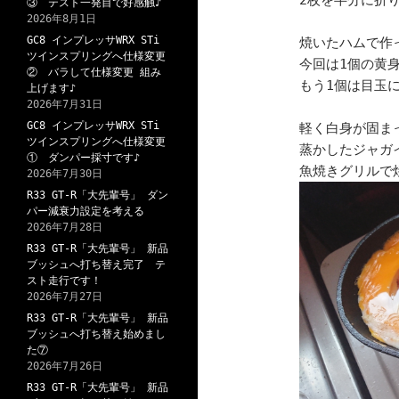
2枚を半分に折
③ テスト一発目で好感触♪
2026年8月1日
GC8 インプレッサWRX STi
焼いたハムで作
ツインスプリングへ仕様変更
今回は1個の黄
② バラして仕様変更 組み
もう1個は目玉
上げます♪
2026年7月31日
GC8 インプレッサWRX STi
軽く白身が固ま
ツインスプリングへ仕様変更
蒸かしたジャガ
① ダンパー採寸です♪
魚焼きグリルで
2026年7月30日
R33 GT-R「大先輩号」 ダン
パー減衰力設定を考える
2026年7月28日
R33 GT-R「大先輩号」 新品
ブッシュへ打ち替え完了 テ
スト走行です！
2026年7月27日
R33 GT-R「大先輩号」 新品
ブッシュへ打ち替え始めまし
た⑦
2026年7月26日
R33 GT-R「大先輩号」 新品