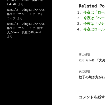
に
御主人のBenz、奥様の赤
いAudi
より
Related Po
Renault Twingo3 小さな本
今夜は「ロー
格スポーツカー！?
に
タイ
今夜は「ベー
ラップ
より
今夜は「ツナ
Renault Twingo3 小さな本
格スポーツカー！?
に
御主
今夜はロール
人のBenz、奥様の赤いAudi
より
前の投稿
投
R33 GT-R 
稿
次の投稿
ナ
餃子の焼き方がわ
ビ
ゲ
コメントを残す
ー