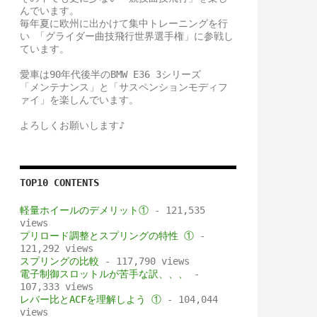
んでいます。
毎年夏に欧州に出かけて集中トレーニングを行
い 「グライダー曲技飛行世界選手権」に参戦し
ています。
愛車は90年代後半のBMW E36 3シリーズ
「メンテナンス」と「サスペンションモディフ
ァイ」を楽しんでいます。
よろしくお願いします♪
TOP10 CONTENTS
軽量ホイールのデメリット①
- 121,535
views
プリロード調整とスプリングの特性 ①
-
121,292 views
スプリングの比較
- 117,790 views
電子制御スロットルが苦手な訳、、、
-
107,333 views
レバー比とACFを理解しよう ①
- 104,044
views