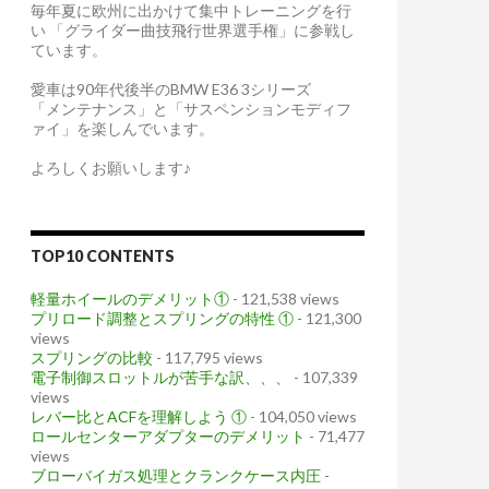
毎年夏に欧州に出かけて集中トレーニングを行
い 「グライダー曲技飛行世界選手権」に参戦し
ています。
愛車は90年代後半のBMW E36 3シリーズ
「メンテナンス」と「サスペンションモディフ
ァイ」を楽しんでいます。
よろしくお願いします♪
ーマルが素晴らしいから弄るのは難しい】
TOP10 CONTENTS
軽量ホイールのデメリット①
- 121,538 views
プリロード調整とスプリングの特性 ①
- 121,300
views
スプリングの比較
- 117,795 views
電子制御スロットルが苦手な訳、、、
- 107,339
views
レバー比とACFを理解しよう ①
- 104,050 views
ロールセンターアダプターのデメリット
- 71,477
views
ブローバイガス処理とクランクケース内圧
-