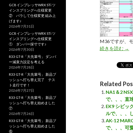
GC8 インプレッサWRX STi ツ
インスプリングへ仕様変更
② バラして仕様変更 組み上
げます♪
2026年7月31日
GC8 インプレッサWRX STi ツ
インスプリングへ仕様変更
M36ですが、
① ダンパー採寸です♪
続きを読む
E
→
2026年7月30日
R33 GT-R「大先輩号」 ダンパ
ー減衰力設定を考える
2026年7月28日
R33 GT-R「大先輩号」 新品ブ
ッシュへ打ち替え完了 テス
Related Pos
ト走行です！
2026年7月27日
NA1＆2 
R33 GT-R「大先輩号」 新品ブ
で、、、直
ッシュへ打ち替え始めました
EK9 シビ
⑦
ルで、、、
2026年7月26日
AK-12 
R33 GT-R「大先輩号」 新品ブ
ッシュへ打ち替え始めました
で、、、可
⑥