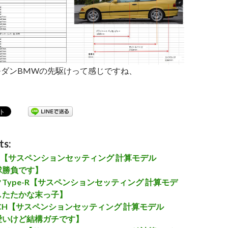
モダンBMWの先駆けって感じですね、
36 M3【サスペンションセッティング 計算モデルで、、、ノ
ts:
NSX【サスペンションセッティング 計算モデル
球勝負です】
ックType-R【サスペンションセッティング 計算モデ
したたかな末っ子】
MARCH【サスペンションセッティング 計算モデル
愛いけど結構ガチです】