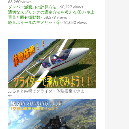
63,260 views
ダンパー減衰力の計算方法
- 60,297 views
適切なスプリングの選定方法を考える ① バネ上
重量と固有振動数
- 58,579 views
軽量ホイールのデメリット②
- 51,030 views
ふるさと納税でグライダー体験搭乗できま
す！！