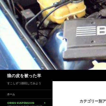
検
狼の皮を被った羊
索
すこしずつ挑戦してみよう
ホーム
カテゴリー別ア
ORNIS SUSPENSION