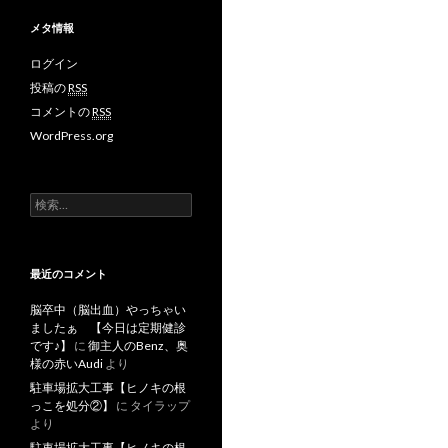
メタ情報
ログイン
投稿の
RSS
コメントの
RSS
WordPress.org
検
索
:
最近のコメント
脳卒中（脳出血）やっちゃい
ましたぁ 【今日は定期健診
です♪】
に
御主人のBenz、奥
様の赤いAudi
より
駐車場拡大工事【ヒノキの根
っこを処分②】
に
タイラップ
より
駐車場拡大工事【ヒノキの根