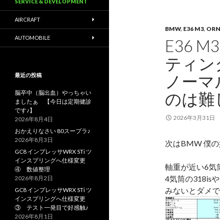
SERVICE & DEVELOPMENT
AIRCRAFT
BMW
,
E36 M3
,
ORN
AUTOMOBILE
E36
ティン
ノーマ
最近の投稿
脳卒中（脳出血）やっちゃい
のは難
ましたぁ 【今日は定期健診
です♪】
2026年3月31日
2026年8月4日
おかえりなさい 80スープラ♪
2026年8月3日
次はBMW 僕の
GC8 インプレッサWRX STi ツ
インスプリングへ仕様変更
軸重が近い6気
④ 数値整理
4気筒の318i
2026年8月2日
みないとダメで
GC8 インプレッサWRX STi ツ
インスプリングへ仕様変更
③ テスト一発目で好感触♪
2026年8月1日