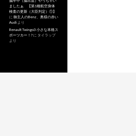
脳卒中（脳出血）やっちゃい
ましたぁ 【第1種航空身体
検査の更新（大臣判定）①】
に
御主人のBenz、奥様の赤い
Audi
より
Renault Twingo3 小さな本格ス
ポーツカー！?
に
タイラップ
より