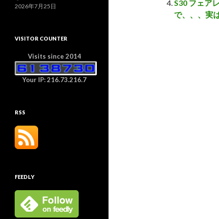
S30 フェ
2026年7月25日
で、、、実
VISITOR COUNTER
Visits since 2014
Your IP: 216.73.216.7
RSS
FEEDLY