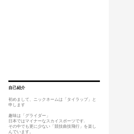
自己紹介
初めまして、ニックネームは「タイラップ」と
申します
趣味は「グライダー」
日本ではマイナーなスカイスポーツです.
その中でも更に少ない「競技曲技飛行」を楽し
んでいます。