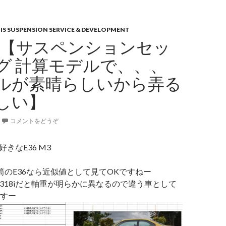
IS SUSPENSION SERVICE & DEVELOPMENT
 M3【サスペンションセッ
グ 計算モデルで、、、
ルが素晴らしいから弄る
しい】
コメントをどうぞ
好きなE36 M3
筒のE36なら近似値として見てOKですねー
sや318iだと軸重が明らかに異なるので違う車として
すー