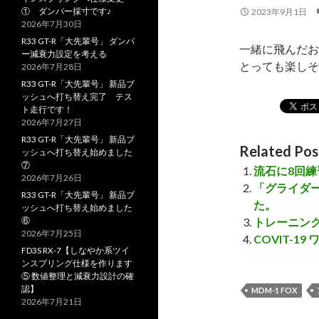
① ダンパー採寸です♪
2023年9月1日
2026年7月30日
R33 GT-R「大先輩号」 ダンパ
一緒に飛んだお
ー減衰力設定を考える
とっても楽しそ
2026年7月28日
R33 GT-R「大先輩号」 新品ブ
ッシュへ打ち替え完了 テス
ト走行です！
2026年7月27日
R33 GT-R「大先輩号」 新品ブ
Related Pos
ッシュへ打ち替え始めました
⑦
流石に8回
2026年7月26日
「グライダ
R33 GT-R「大先輩号」 新品ブ
た。
ッシュへ打ち替え始めました
⑥
トレーニング
2026年7月25日
COVIT-1
FD3S RX-7【しなやか系ツイ
ンスプリング仕様を作ります
⑤ 数値整理と減衰力設計の確
認】
MDM-1 FOX
2026年7月21日