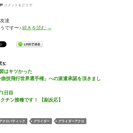
コメントをどうぞ
友達
うです〜♪
続きを読む
グライダーアクロ体験搭乗
→
ts:
練習はキツかった
ー曲技飛行世界選手権」への派遣承認を頂きまし
1日目
9 ワクチン接種です！ 【副反応】
アクロバティック
グライダー
グライダーアクロ