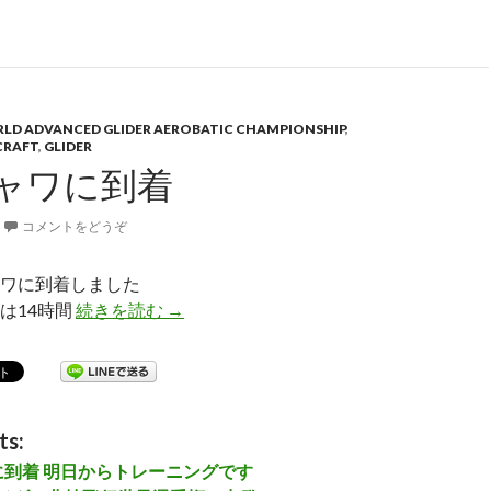
ORLD ADVANCED GLIDER AEROBATIC CHAMPIONSHIP
,
CRAFT
,
GLIDER
ャワに到着
コメントをどうぞ
ワに到着しました
は14時間
続きを読む
ワルシャワに到着
→
ts:
に到着 明日からトレーニングです