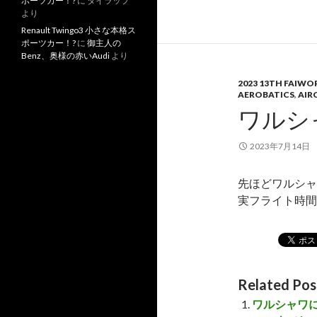
ポーツカー！?
に
タイラップ
より
Renault Twingo3 小さな本格ス
ポーツカー！?
に
御主人の
Benz、奥様の赤いAudi
より
2023 13TH FAIW
AEROBATICS
,
AIR
ワルシ
2023年7月14日
先ほどワルシャ
実フライト時間
Related Pos
ワルシャワ