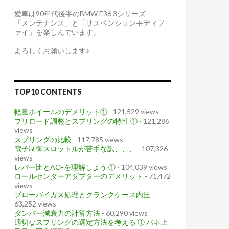
愛車は90年代後半のBMW E36 3シリーズ
「メンテナンス」と「サスペンションモディフ
ァイ」を楽しんでいます。
よろしくお願いします♪
TOP10 CONTENTS
軽量ホイールのデメリット①
- 121,529 views
プリロード調整とスプリングの特性 ①
- 121,286
views
スプリングの比較
- 117,785 views
電子制御スロットルが苦手な訳、、、
- 107,326
views
レバー比とACFを理解しよう ①
- 104,039 views
ロールセンターアダプターのデメリット
- 71,472
views
ブローバイガス処理とクランクケース内圧
-
63,252 views
ダンパー減衰力の計算方法
- 60,290 views
適切なスプリングの選定方法を考える ① バネ上