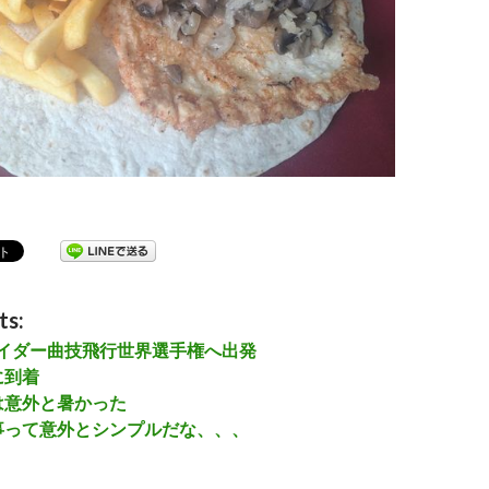
こーとれっと すはぼびぃ」
ts:
グライダー曲技飛行世界選手権へ出発
に到着
は意外と暑かった
事って意外とシンプルだな、、、