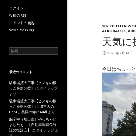
ログイン
投稿の
RSS
コメントの
RSS
2023 13TH FAIW
WordPress.org
AEROBATICS
,
AIR
天気に
検
2023年7月14日
索
:
今日はちょっと
最近のコメント
駐車場拡大工事【ヒノキの根
っこを処分②】
に
タイラップ
より
駐車場拡大工事【ヒノキの根
っこを処分②】
に
御主人の
Benz、奥様の赤いAudi
より
脳卒中（脳出血）やっちゃい
ましたぁ 【自動車運転免許
証の復活⑤】
に
タイラップ
よ
り