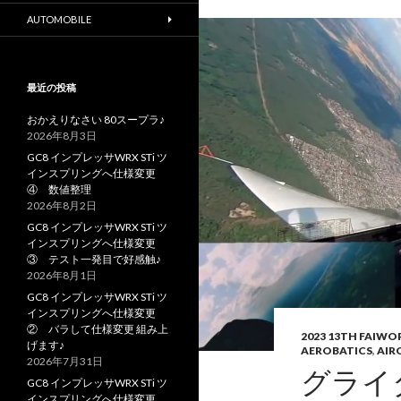
AUTOMOBILE
最近の投稿
おかえりなさい 80スープラ♪
2026年8月3日
GC8 インプレッサWRX STi ツ
インスプリングへ仕様変更
④ 数値整理
2026年8月2日
GC8 インプレッサWRX STi ツ
インスプリングへ仕様変更
③ テスト一発目で好感触♪
2026年8月1日
GC8 インプレッサWRX STi ツ
インスプリングへ仕様変更
② バラして仕様変更 組み上
2023 13TH FAIW
げます♪
AEROBATICS
,
AIR
2026年7月31日
グライ
GC8 インプレッサWRX STi ツ
インスプリングへ仕様変更