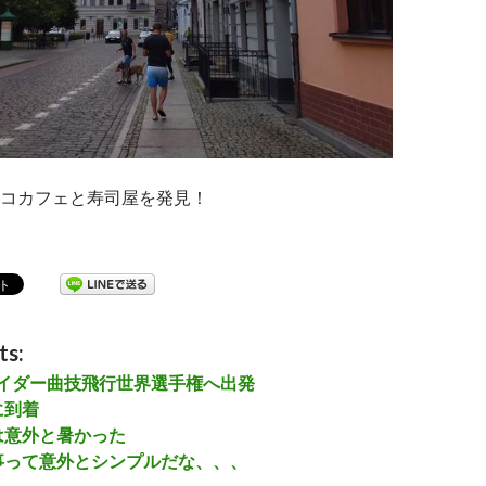
コカフェと寿司屋を発見！
気に振り回される
ts:
グライダー曲技飛行世界選手権へ出発
に到着
は意外と暑かった
事って意外とシンプルだな、、、