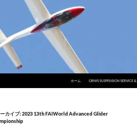
コンテンツへ移動
ホーム
ORNIS SUSPENSION SERVICE 
: 2023 13th FAIWorld Advanced Glider
mpionship