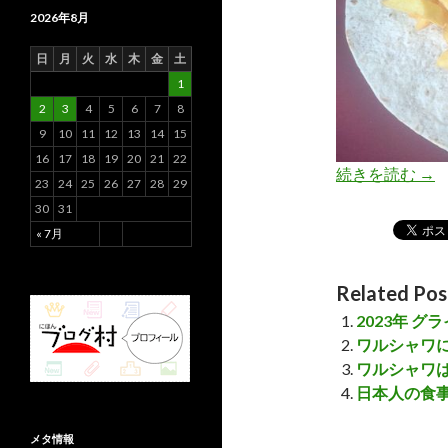
2026年8月
日
月
火
水
木
金
土
1
2
3
4
5
6
7
8
9
10
11
12
13
14
15
16
17
18
19
20
21
22
続きを読む
「
→
23
24
25
26
27
28
29
30
31
« 7月
Related Pos
2023年 
ワルシャワ
ワルシャワ
日本人の食
メタ情報