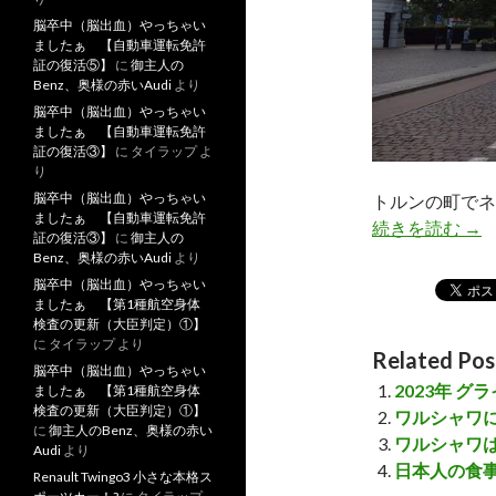
脳卒中（脳出血）やっちゃい
ましたぁ 【自動車運転免許
証の復活⑤】
に
御主人の
Benz、奥様の赤いAudi
より
脳卒中（脳出血）やっちゃい
ましたぁ 【自動車運転免許
証の復活③】
に
タイラップ
よ
り
脳卒中（脳出血）やっちゃい
トルンの町でネ
ましたぁ 【自動車運転免許
続きを読む
天
→
証の復活③】
に
御主人の
Benz、奥様の赤いAudi
より
脳卒中（脳出血）やっちゃい
ましたぁ 【第1種航空身体
検査の更新（大臣判定）①】
に
タイラップ
より
Related Pos
脳卒中（脳出血）やっちゃい
2023年 
ましたぁ 【第1種航空身体
検査の更新（大臣判定）①】
ワルシャワ
に
御主人のBenz、奥様の赤い
ワルシャワ
Audi
より
日本人の食
Renault Twingo3 小さな本格ス