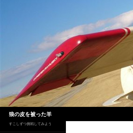
検
狼の皮を被った羊
索
すこしずつ挑戦してみよう