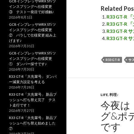
GC8 インプレッサWRX STi ツ
インスプリングへ仕様変更
Related Pos
③ テスト一発目で好感触♪
R33 GT-
2026年8月1日
R33 GT-
GC8 インプレッサWRX STi ツ
インスプリングへ仕様変更
R33 GT
② バラして仕様変更 組み上
R33 GT-
げます♪
2026年7月31日
GC8 インプレッサWRX STi ツ
インスプリングへ仕様変更
R33 GT-R
サ
① ダンパー採寸です♪
2026年7月30日
R33 GT-R「大先輩号」 ダンパ
ー減衰力設定を考える
2026年7月28日
R33 GT-R「大先輩号」 新品ブ
LIFE
,
料理♪
ッシュへ打ち替え完了 テス
今夜は
ト走行です！
2026年7月27日
グ&ポ
R33 GT-R「大先輩号」 新品ブ
です
ッシュへ打ち替え始めました
⑦
2026年7月26日