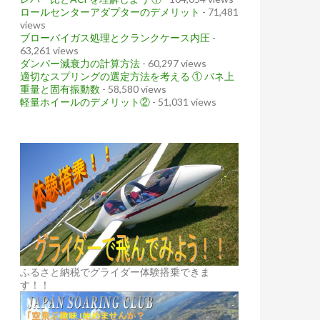
ロールセンターアダプターのデメリット
- 71,481
views
ブローバイガス処理とクランクケース内圧
-
63,261 views
ダンパー減衰力の計算方法
- 60,297 views
適切なスプリングの選定方法を考える ① バネ上
重量と固有振動数
- 58,580 views
軽量ホイールのデメリット②
- 51,031 views
ふるさと納税でグライダー体験搭乗できま
す！！