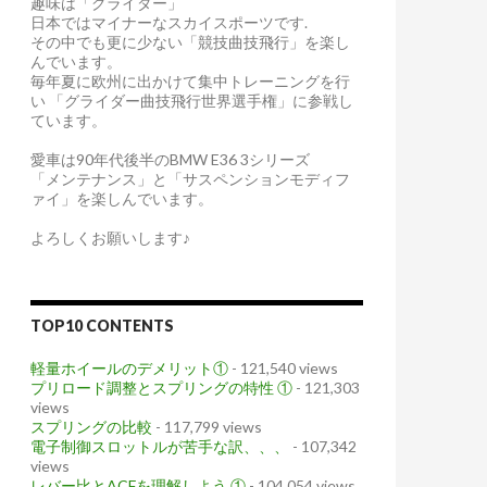
趣味は「グライダー」
日本ではマイナーなスカイスポーツです.
その中でも更に少ない「競技曲技飛行」を楽し
んでいます。
毎年夏に欧州に出かけて集中トレーニングを行
い 「グライダー曲技飛行世界選手権」に参戦し
ています。
愛車は90年代後半のBMW E36 3シリーズ
「メンテナンス」と「サスペンションモディフ
ァイ」を楽しんでいます。
よろしくお願いします♪
TOP10 CONTENTS
軽量ホイールのデメリット①
- 121,540 views
プリロード調整とスプリングの特性 ①
- 121,303
views
スプリングの比較
- 117,799 views
電子制御スロットルが苦手な訳、、、
- 107,342
views
レバー比とACFを理解しよう ①
- 104,054 views