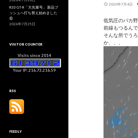
2020年7月4日
R33 GT-R「大先輩号」 新品ブ
ッシュへ打ち替え始めました
⑥
低気圧のバカ野
2026年7月25日
前線もつるんで
そんな所でうろ
か、、、
VISITOR COUNTER
Visits since 2014
Your IP: 216.73.216.59
RSS
FEEDLY