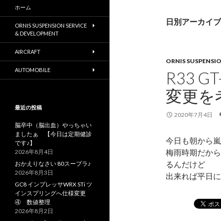
ホーム
日別アーカイブ: 
ORNIS SUSPENSION SERVICE
& DEVELOPMENT
AIRCRAFT
ORNIS SUSPENSI
AUTOMOBILE
R33 
変更を
最近の投稿
2020年7月4日
脳卒中（脳出血）やっちゃい
ましたぁ 【今日は定期健診
今日も朝から嵐
です♪】
梅雨時期だから
2026年8月4日
るんだけど
おかえりなさい 80スープラ♪
2026年8月3日
出来れば平日
GC8 インプレッサWRX STi ツ
インスプリングへ仕様変更
④ 数値整理
2026年8月2日