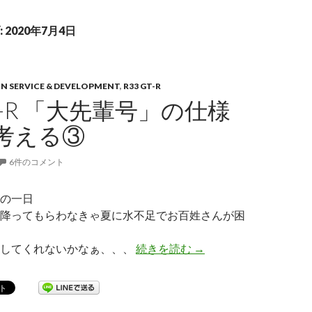
2020年7月4日
ON SERVICE & DEVELOPMENT
,
R33 GT-R
GT-R 「大先輩号」の仕様
考える③
6件のコメント
の一日
降ってもらわなきゃ夏に水不足でお百姓さんが困
にしてくれないかなぁ、、、
続きを読む
R33 GT-R 「大先
→