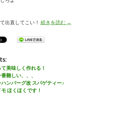
って出直してこい！
続きを読む
今夜は「オニオンベーコンエッ
→
ts:
って美味しく作れる！
一番難しい、、、
ハンバーグ改 スパゲティー♪
モ ほくほくです！