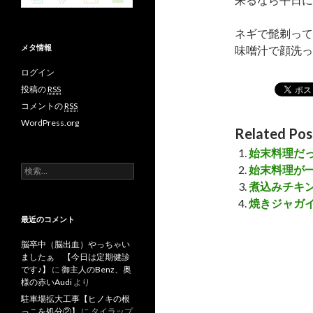
ネギで髭剃って
メタ情報
味噌汁で顔洗
ログイン
投稿の
RSS
コメントの
RSS
WordPress.org
Related Pos
始末料理だ
始末料理が
検
索
煮込みチキン
:
焼きジャガイ
最近のコメント
脳卒中（脳出血）やっちゃい
ましたぁ 【今日は定期健診
です♪】
に
御主人のBenz、奥
様の赤いAudi
より
駐車場拡大工事【ヒノキの根
っこを処分②】
に
タイラップ