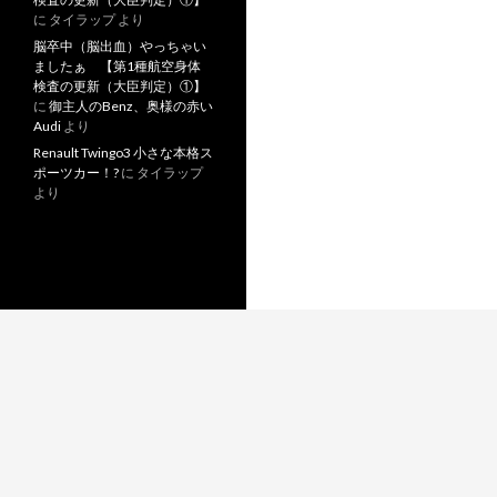
に
タイラップ
より
脳卒中（脳出血）やっちゃい
ましたぁ 【第1種航空身体
検査の更新（大臣判定）①】
に
御主人のBenz、奥様の赤い
Audi
より
Renault Twingo3 小さな本格ス
ポーツカー！?
に
タイラップ
より