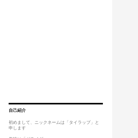
輩号」の仕様変更を考える③
自己紹介
初めまして、ニックネームは「タイラップ」と
申します