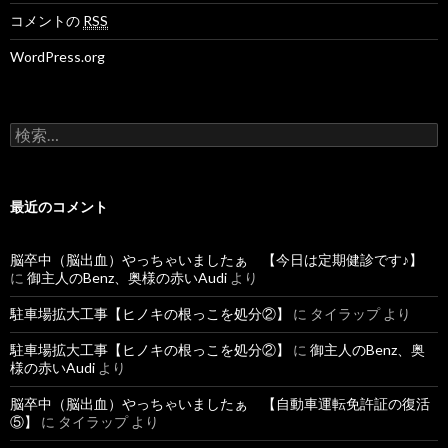
コメントの
RSS
WordPress.org
検
索
:
最近のコメント
脳卒中（脳出血）やっちゃいましたぁ 【今日は定期健診です♪】
に
御主人のBenz、奥様の赤いAudi
より
駐車場拡大工事【ヒノキの根っこを処分②】
に
タイラップ
より
駐車場拡大工事【ヒノキの根っこを処分②】
に
御主人のBenz、奥
様の赤いAudi
より
脳卒中（脳出血）やっちゃいましたぁ 【自動車運転免許証の復活
⑤】
に
タイラップ
より