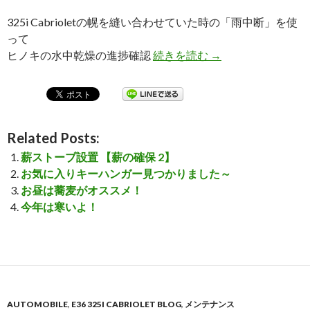
325i Cabrioletの幌を縫い合わせていた時の「雨中断」を使
って
ヒノキの水中乾燥の進捗確認
続きを読む
ヒノキの水中乾燥の
→
Related Posts:
薪ストーブ設置 【薪の確保 2】
お気に入りキーハンガー見つかりました～
お昼は蕎麦がオススメ！
今年は寒いよ！
AUTOMOBILE
,
E36 325I CABRIOLET BLOG
,
メンテナンス