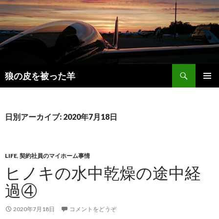
検
狼の皮を被った羊
索
コ
メインメ
ン
ニュー
テ
ン
日別アーカイブ: 2020年7月18日
ツ
へ
移
動
LIFE
,
契約社員のマイホーム事情
ヒノキの水中乾燥の途中経
過④
2020年7月18日
コメントをどうぞ