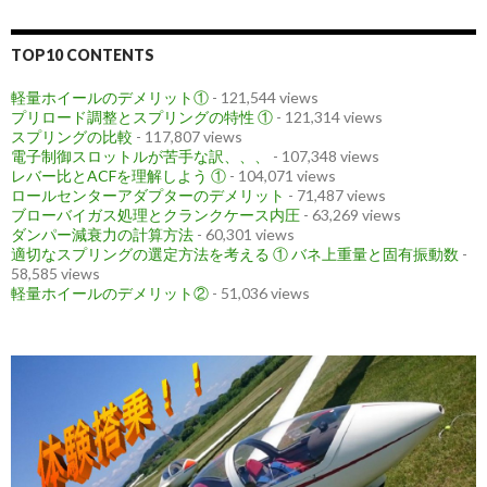
TOP10 CONTENTS
軽量ホイールのデメリット①
- 121,544 views
プリロード調整とスプリングの特性 ①
- 121,314 views
スプリングの比較
- 117,807 views
電子制御スロットルが苦手な訳、、、
- 107,348 views
レバー比とACFを理解しよう ①
- 104,071 views
ロールセンターアダプターのデメリット
- 71,487 views
ブローバイガス処理とクランクケース内圧
- 63,269 views
ダンパー減衰力の計算方法
- 60,301 views
適切なスプリングの選定方法を考える ① バネ上重量と固有振動数
-
58,585 views
軽量ホイールのデメリット②
- 51,036 views