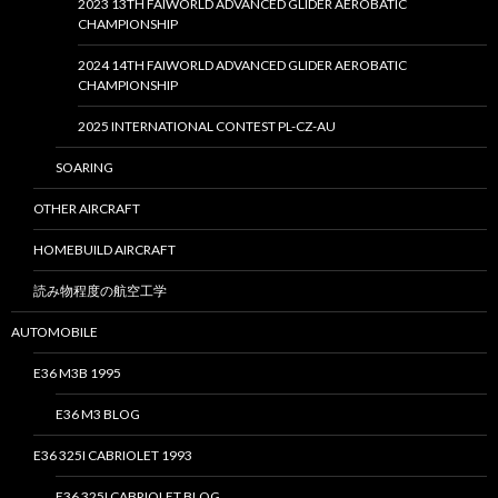
2023 13TH FAIWORLD ADVANCED GLIDER AEROBATIC
CHAMPIONSHIP
2024 14TH FAIWORLD ADVANCED GLIDER AEROBATIC
CHAMPIONSHIP
2025 INTERNATIONAL CONTEST PL-CZ-AU
SOARING
OTHER AIRCRAFT
HOMEBUILD AIRCRAFT
読み物程度の航空工学
AUTOMOBILE
E36 M3B 1995
E36 M3 BLOG
E36 325I CABRIOLET 1993
E36 325I CABRIOLET BLOG