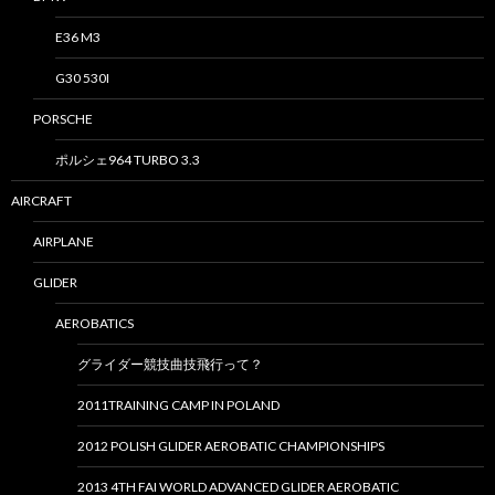
E36 M3
G30 530I
PORSCHE
ポルシェ964 TURBO 3.3
AIRCRAFT
AIRPLANE
GLIDER
AEROBATICS
グライダー競技曲技飛行って？
2011TRAINING CAMP IN POLAND
2012 POLISH GLIDER AEROBATIC CHAMPIONSHIPS
2013 4TH FAI WORLD ADVANCED GLIDER AEROBATIC