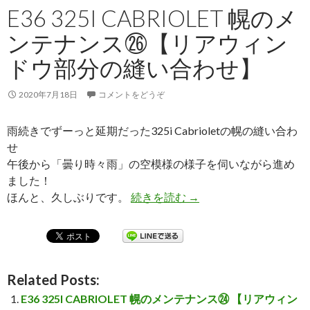
E36 325I CABRIOLET 幌のメ
ンテナンス㉖【リアウィン
ドウ部分の縫い合わせ】
2020年7月18日
コメントをどうぞ
雨続きでずーっと延期だった325i Cabrioletの幌の縫い合わ
せ
午後から「曇り時々雨」の空模様の様子を伺いながら進め
ました！
ほんと、久しぶりです。
続きを読む
E36 325I CABR
→
Related Posts:
E36 325I CABRIOLET 幌のメンテナンス㉔ 【リアウィン