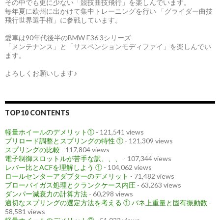
その中でも更に少ない「競技曲技飛行」を楽しんでいます。
毎年夏に欧州に出かけて集中トレーニングを行い 「グライダー曲技
飛行世界選手権」に参戦しています。
愛車は90年代後半のBMW E36 3シリーズ
「メンテナンス」と「サスペンションモディファイ」を楽しんでい
ます。
よろしくお願いします♪
TOP10 CONTENTS
軽量ホイールのデメリット①
- 121,541 views
プリロード調整とスプリングの特性 ①
- 121,309 views
スプリングの比較
- 117,804 views
電子制御スロットルが苦手な訳、、、
- 107,344 views
レバー比とACFを理解しよう ①
- 104,062 views
ロールセンターアダプターのデメリット
- 71,482 views
ブローバイガス処理とクランクケース内圧
- 63,263 views
ダンパー減衰力の計算方法
- 60,298 views
適切なスプリングの選定方法を考える ① バネ上重量と固有振動数
-
58,581 views