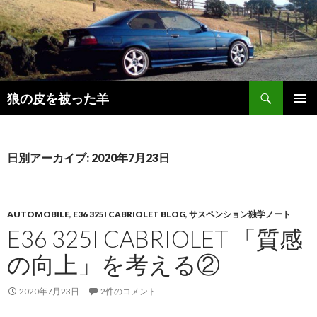
検
狼の皮を被った羊
索
コ
メインメ
ン
ニュー
テ
ン
日別アーカイブ: 2020年7月23日
ツ
へ
移
動
AUTOMOBILE
,
E36 325I CABRIOLET BLOG
,
サスペンション独学ノート
E36 325I CABRIOLET 「質感
の向上」を考える②
2020年7月23日
2件のコメント