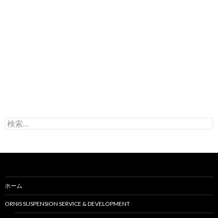
検
索
:
ホーム
ORNIS SUSPENSION SERVICE & DEVELOPMENT