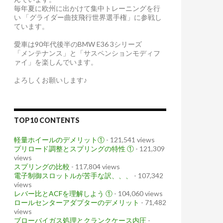
毎年夏に欧州に出かけて集中トレーニングを行
い 「グライダー曲技飛行世界選手権」に参戦し
ています。
愛車は90年代後半のBMW E36 3シリーズ
「メンテナンス」と「サスペンションモディフ
ァイ」を楽しんでいます。
よろしくお願いします♪
TOP10 CONTENTS
軽量ホイールのデメリット①
- 121,541 views
プリロード調整とスプリングの特性 ①
- 121,309
views
スプリングの比較
- 117,804 views
電子制御スロットルが苦手な訳、、、
- 107,342
views
レバー比とACFを理解しよう ①
- 104,060 views
ロールセンターアダプターのデメリット
- 71,482
views
ブローバイガス処理とクランクケース内圧
-