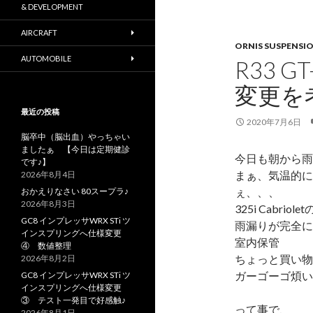
& DEVELOPMENT
AIRCRAFT
ORNIS SUSPENSI
AUTOMOBILE
R33 
変更を
最近の投稿
2020年7月6日
脳卒中（脳出血）やっちゃい
ましたぁ 【今日は定期健診
今日も朝から雨
です♪】
まぁ、気温的に
2026年8月4日
ぇ、、、
おかえりなさい 80スープラ♪
2026年8月3日
325i Cabr
GC8 インプレッサWRX STi ツ
雨漏りが完全に
インスプリングへ仕様変更
室内保管
④ 数値整理
ちょっと買い物
2026年8月2日
ガーゴーゴ煩い
GC8 インプレッサWRX STi ツ
インスプリングへ仕様変更
③ テスト一発目で好感触♪
って事で、
2026年8月1日