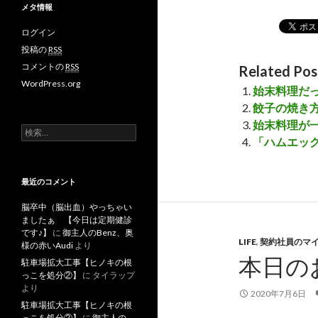
メタ情報
ログイン
投稿の
RSS
コメントの
RSS
Related Pos
WordPress.org
始末料理だ
餃子の焼き
始末料理が
検
「ハムエッ
索
:
最近のコメント
脳卒中（脳出血）やっちゃい
ましたぁ 【今日は定期健診
です♪】
に
御主人のBenz、奥
LIFE
,
契約社員のマ
様の赤いAudi
より
本日の
駐車場拡大工事【ヒノキの根
っこを処分②】
に
タイラップ
より
2020年7月6日
駐車場拡大工事【ヒノキの根
っこを処分②】
に
御主人の