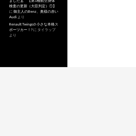
ましたぁ 【第1種航空身体
検査の更新（大臣判定）①】
に
御主人のBenz、奥様の赤い
Audi
より
Renault Twingo3 小さな本格ス
ポーツカー！?
に
タイラップ
より