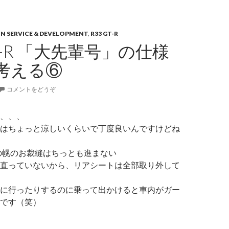
ON SERVICE & DEVELOPMENT
,
R33 GT-R
GT-R 「大先輩号」の仕様
考える⑥
コメントをどうぞ
、、、
はちょっと涼しいくらいで丁度良いんですけどね
ioletの幌のお裁縫はちっとも進まない
直っていないから、リアシートは全部取り外して
に行ったりするのに乗って出かけると車内がガー
です（笑）