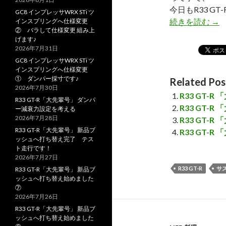
今日もR33 G
GC8 インプレッサWRX STi ツ
続きを読む
R3
→
インスプリングへ仕様変更
② バラして仕様変更 組み上
げます♪
2026年7月31日
GC8 インプレッサWRX STi ツ
インスプリングへ仕様変更
① ダンパー採寸です♪
Related Pos
2026年7月30日
R33 GT-
R33 GT-R「大先輩号」 ダンパ
R33 GT-
ー減衰力設定を考える
2026年7月28日
R33 GT-
R33 GT-R「大先輩号」 新品ブ
R33 GT
ッシュへ打ち替え完了 テス
ト走行です！
2026年7月27日
R33 GT-R
サ
R33 GT-R「大先輩号」 新品ブ
ッシュへ打ち替え始めました
⑦
2026年7月26日
R33 GT-R「大先輩号」 新品ブ
ッシュへ打ち替え始めました