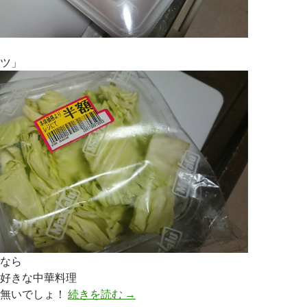
ツ」
なら
好きな中華料理
か無いでしょ！
続きを読む
今夜は中華だっ「回鍋肉」！
→