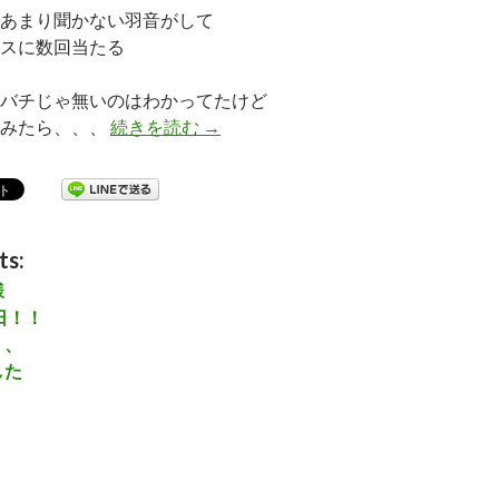
あまり聞かない羽音がして
スに数回当たる
バチじゃ無いのはわかってたけど
てみたら、、、
続きを読む
本日のお客様
→
ts:
様
日！！
、、
した