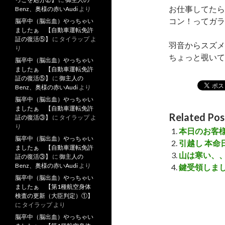
お仕事してたら
Benz、奥様の赤いAudi
より
コン！ってガラ
脳卒中（脳出血）やっちゃい
ましたぁ 【自動車運転免許
証の復活⑤】
に
タイラップ
よ
羽音からスズメ
り
ちょっと覗い
脳卒中（脳出血）やっちゃい
ましたぁ 【自動車運転免許
証の復活⑤】
に
御主人の
Benz、奥様の赤いAudi
より
脳卒中（脳出血）やっちゃい
ましたぁ 【自動車運転免許
Related Pos
証の復活③】
に
タイラップ
よ
り
本日のお客
脳卒中（脳出血）やっちゃい
引越し 本命
ましたぁ 【自動車運転免許
山は寒い、
証の復活③】
に
御主人の
Benz、奥様の赤いAudi
より
鍵受領しま
脳卒中（脳出血）やっちゃい
ましたぁ 【第1種航空身体
検査の更新（大臣判定）①】
に
タイラップ
より
脳卒中（脳出血）やっちゃい