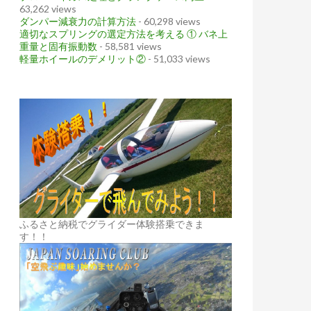
63,262 views
ダンパー減衰力の計算方法
- 60,298 views
適切なスプリングの選定方法を考える ① バネ上
重量と固有振動数
- 58,581 views
軽量ホイールのデメリット②
- 51,033 views
ふるさと納税でグライダー体験搭乗できま
す！！