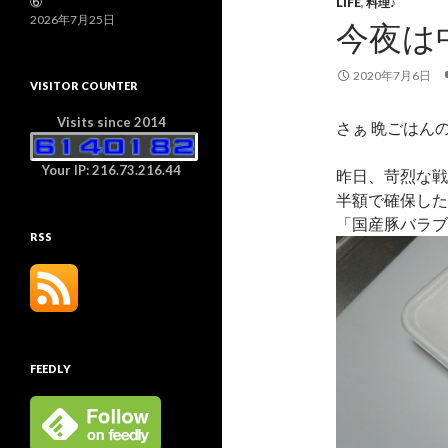
⑥
LIFE
,
料理♪
2026年7月25日
今夜は
2020年7月6日
VISITOR COUNTER
Visits since 2014
さぁ 晩ごはん
Your IP: 216.73.216.44
昨日、苛烈な戦
半額で確保した
「国産豚バラブ
RSS
FEEDLY