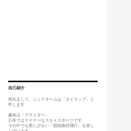
自己紹介
初めまして、ニックネームは「タイラップ」と
申します
趣味は「グライダー」
日本ではマイナーなスカイスポーツです.
その中でも更に少ない「競技曲技飛行」を楽し
んでいます。