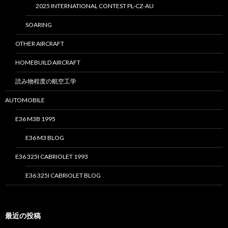
2025 INTERNATIONAL CONTEST PL-CZ-AU
SOARING
OTHER AIRCRAFT
HOMEBUILD AIRCRAFT
読み物程度の航空工学
AUTOMOBILE
E36 M3B 1995
E36 M3 BLOG
E36 325I CABRIOLET 1993
E36 325I CABRIOLET BLOG
最近の投稿