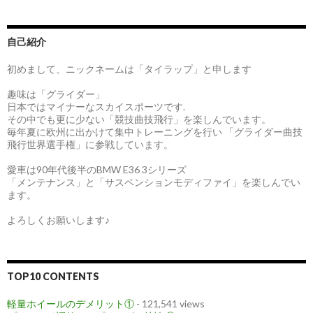
自己紹介
初めまして、ニックネームは「タイラップ」と申します
趣味は「グライダー」
日本ではマイナーなスカイスポーツです.
その中でも更に少ない「競技曲技飛行」を楽しんでいます。
毎年夏に欧州に出かけて集中トレーニングを行い 「グライダー曲技
飛行世界選手権」に参戦しています。
愛車は90年代後半のBMW E36 3シリーズ
「メンテナンス」と「サスペンションモディファイ」を楽しんでい
ます。
よろしくお願いします♪
TOP10 CONTENTS
軽量ホイールのデメリット①
- 121,541 views