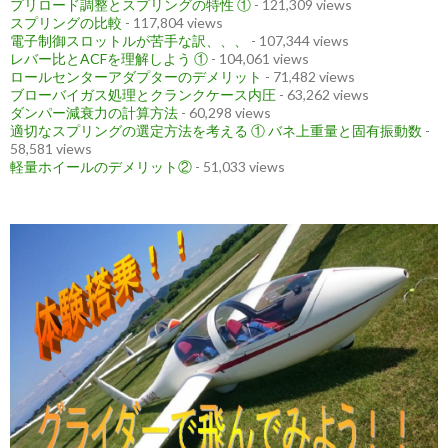
プリロード調整とスプリングの特性 ①
- 121,309 views
スプリングの比較
- 117,804 views
電子制御スロットルが苦手な訳、、、
- 107,344 views
レバー比とACFを理解しよう ①
- 104,061 views
ロールセンターアダプターのデメリット
- 71,482 views
ブローバイガス処理とクランクケース内圧
- 63,262 views
ダンパー減衰力の計算方法
- 60,298 views
適切なスプリングの選定方法を考える ① バネ上重量と固有振動数
-
58,581 views
軽量ホイールのデメリット②
- 51,033 views