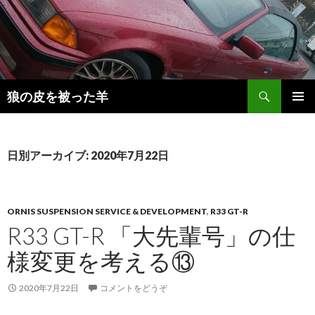
検
狼の皮を被った羊
索
コ
メインメ
ン
ニュー
テ
ン
日別アーカイブ: 2020年7月22日
ツ
へ
移
動
ORNIS SUSPENSION SERVICE & DEVELOPMENT
,
R33 GT-R
R33 GT-R 「大先輩号」の仕
様変更を考える⑬
2020年7月22日
コメントをどうぞ