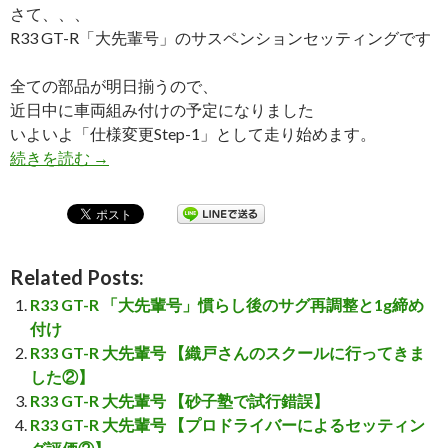
さて、、、
R33 GT-R「大先輩号」のサスペンションセッティングです
全ての部品が明日揃うので、
近日中に車両組み付けの予定になりました
いよいよ「仕様変更Step-1」として走り始めます。
続きを読む
R33 GT-R 「大先輩号」の仕様変更を考える⑬
→
Related Posts:
R33 GT-R 「大先輩号」慣らし後のサグ再調整と1g締め
付け
R33 GT-R 大先輩号 【織戸さんのスクールに行ってきま
した②】
R33 GT-R 大先輩号 【砂子塾で試行錯誤】
R33 GT-R 大先輩号 【プロドライバーによるセッティン