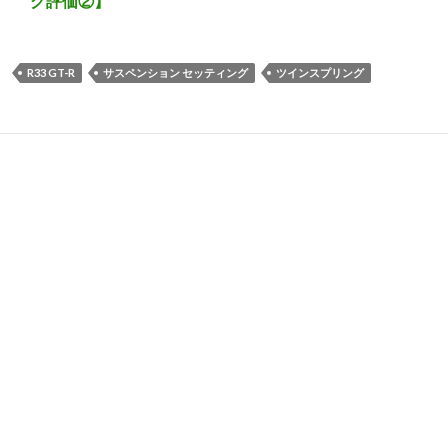
グ評価②】
R33 GT-R
サスペンション セッティング
ツインスプリング