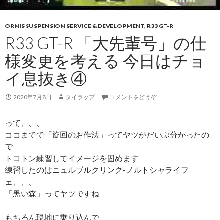
ORNIS SUSPENSION SERVICE & DEVELOPMENT
,
R33 GT-R
R33 GT-R 「大先輩号」の仕
様変更を考える 今日はチョ
イ息抜き④
2020年7月8日
タイラップ
コメントをどうぞ
って、、、
ココまでで「旋回のお作法」ってヤツがだいぶ分かったの
で
トコトン練習してイメージを固めます
練習したのはニュルブルクリンク-ノルトシャライフ
ェ、、、
「黒い森」ってヤツですね
もちろん現地に乗り込んで、