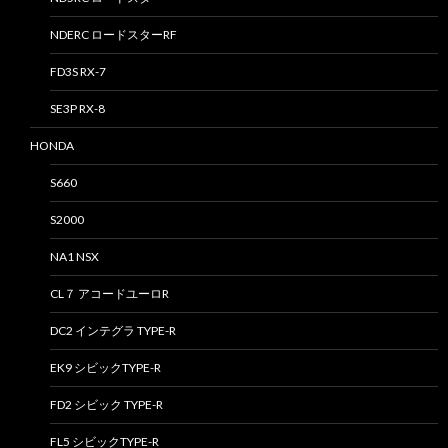
NDERC ロードスターRF
FD3S RX-7
SE3P RX-8
HONDA
S660
S2000
NA1 NSX
CL７ アコードユーロR
DC2 インテグラ TYPE-R
EK9 シビックTYPE-R
FD2 シビック TYPE-R
FL5 シビックTYPE-R