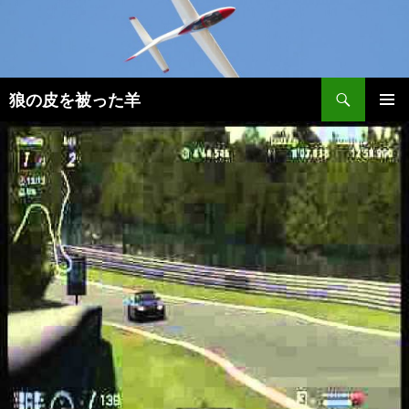
検
狼の皮を被った羊
索
コ
メインメ
ン
ニュー
テ
ン
ツ
へ
移
動