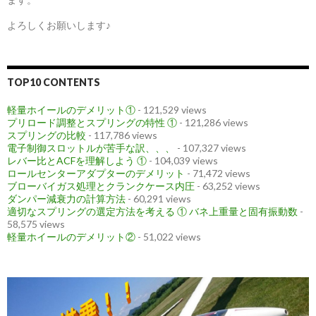
よろしくお願いします♪
TOP10 CONTENTS
軽量ホイールのデメリット①
- 121,529 views
プリロード調整とスプリングの特性 ①
- 121,286 views
スプリングの比較
- 117,786 views
電子制御スロットルが苦手な訳、、、
- 107,327 views
レバー比とACFを理解しよう ①
- 104,039 views
ロールセンターアダプターのデメリット
- 71,472 views
ブローバイガス処理とクランクケース内圧
- 63,252 views
ダンパー減衰力の計算方法
- 60,291 views
適切なスプリングの選定方法を考える ① バネ上重量と固有振動数
-
58,575 views
軽量ホイールのデメリット②
- 51,022 views