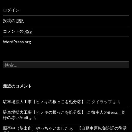
ログイン
投稿の
RSS
コメントの
RSS
WordPress.org
検
索
:
最近のコメント
駐車場拡大工事【ヒノキの根っこを処分②】
に
タイラップ
より
駐車場拡大工事【ヒノキの根っこを処分②】
に
御主人のBenz、奥
様の赤いAudi
より
脳卒中（脳出血）やっちゃいましたぁ 【自動車運転免許証の復活