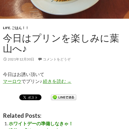
LIFE
,
ごはん！！
今日はプリンを楽しみに葉
山へ♪
2021年12月30日
コメントをどうぞ
今日はお誘い頂いて
マーロウ
でプリン♪
続きを読む
今日はプリンを楽しみに葉山
→
Related Posts:
ホワイトデーの準備しなきゃ！