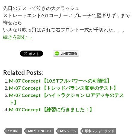
先日のテストで泣きの大クラッシュ
ストレートエンドの1コーナーアプローチで壁ギリギリまで
寄せたら
いきなり吹っ飛ばされて右フロント一式が千切れた、、、
続きを読む
M-07 Concept 【大クラッシュでシャシー交換】
→
Related Posts:
M-07 Concept 【10.5Tフルパワーへの可能性】
M-07 Concept 【トレッドバランス変更のテスト】
M-07 Concept 【ハイトラクション ロアデッキのテス
ト】
M-07 Concept 【練習に行きました！】
1/10 RC
M07 CONCEPT
Mシャーシ
厚木レジャーランド