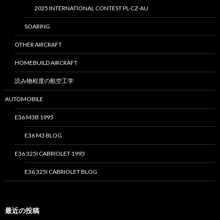
2025 INTERNATIONAL CONTEST PL-CZ-AU
SOARING
OTHER AIRCRAFT
HOMEBUILD AIRCRAFT
読み物程度の航空工学
AUTOMOBILE
E36 M3B 1995
E36 M3 BLOG
E36 325I CABRIOLET 1993
E36 325I CABRIOLET BLOG
最近の投稿