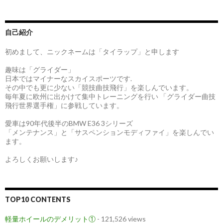
自己紹介
初めまして、ニックネームは「タイラップ」と申します
趣味は「グライダー」
日本ではマイナーなスカイスポーツです.
その中でも更に少ない「競技曲技飛行」を楽しんでいます。
毎年夏に欧州に出かけて集中トレーニングを行い 「グライダー曲技
飛行世界選手権」に参戦しています。
愛車は90年代後半のBMW E36 3シリーズ
「メンテナンス」と「サスペンションモディファイ」を楽しんでい
ます。
よろしくお願いします♪
TOP10 CONTENTS
軽量ホイールのデメリット①
- 121,526 views