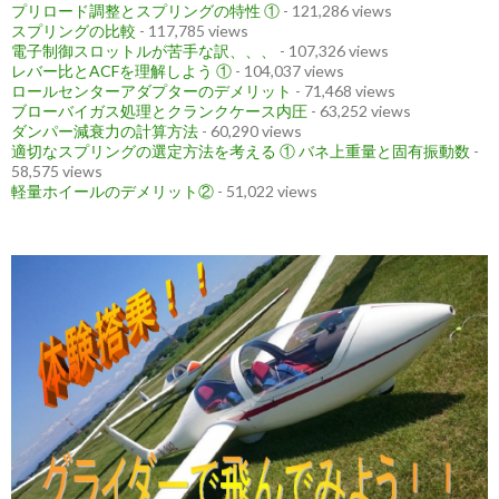
プリロード調整とスプリングの特性 ①
- 121,286 views
スプリングの比較
- 117,785 views
電子制御スロットルが苦手な訳、、、
- 107,326 views
レバー比とACFを理解しよう ①
- 104,037 views
ロールセンターアダプターのデメリット
- 71,468 views
ブローバイガス処理とクランクケース内圧
- 63,252 views
ダンパー減衰力の計算方法
- 60,290 views
適切なスプリングの選定方法を考える ① バネ上重量と固有振動数
-
58,575 views
軽量ホイールのデメリット②
- 51,022 views