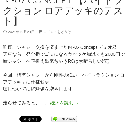
クション ロアデッキのテス
ト】
2021年12月24日
コメントをどうぞ
昨夜、シャシー交換を済ませたM-07 Concept デミオ君
実車なら一発全損でゴミになるヤッツケ加減でも2000円で
新シャシーへ箱換え出来ちゃうRCは素晴らしい(笑)
今回、標準シャシーから剛性の低い「ハイトラクション ロ
アデッキ」に仕様変更
壊しついでに経験値を増やします。
走らせてみると、、、
続きを読む
M-07 Concept 【ハ
→