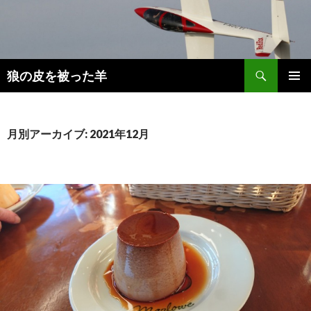
検
狼の皮を被った羊
索
コ
メインメ
ン
ニュー
テ
ン
月別アーカイブ: 2021年12月
ツ
へ
移
動