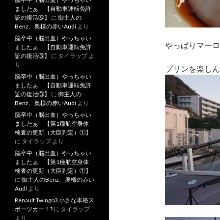
ましたぁ 【自動車運転免許
証の復活⑤】
に
御主人の
Benz、奥様の赤いAudi
より
脳卒中（脳出血）やっちゃい
やっぱりマーロ
ましたぁ 【自動車運転免許
証の復活③】
に
タイラップ
よ
り
プリンを楽しん
脳卒中（脳出血）やっちゃい
ましたぁ 【自動車運転免許
証の復活③】
に
御主人の
Benz、奥様の赤いAudi
より
脳卒中（脳出血）やっちゃい
ましたぁ 【第1種航空身体
検査の更新（大臣判定）①】
に
タイラップ
より
脳卒中（脳出血）やっちゃい
ましたぁ 【第1種航空身体
検査の更新（大臣判定）①】
に
御主人のBenz、奥様の赤い
Audi
より
Renault Twingo3 小さな本格ス
ポーツカー！?
に
タイラップ
より