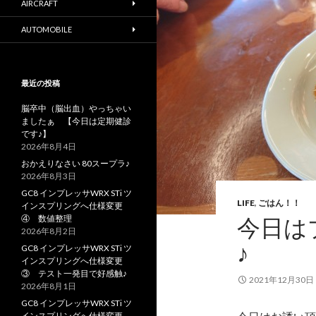
AIRCRAFT
AUTOMOBILE
最近の投稿
脳卒中（脳出血）やっちゃい
ましたぁ 【今日は定期健診
です♪】
2026年8月4日
おかえりなさい 80スープラ♪
2026年8月3日
GC8 インプレッサWRX STi ツ
LIFE
,
ごはん！！
インスプリングへ仕様変更
④ 数値整理
今日は
2026年8月2日
♪
GC8 インプレッサWRX STi ツ
インスプリングへ仕様変更
③ テスト一発目で好感触♪
2021年12月30日
2026年8月1日
GC8 インプレッサWRX STi ツ
インスプリングへ仕様変更