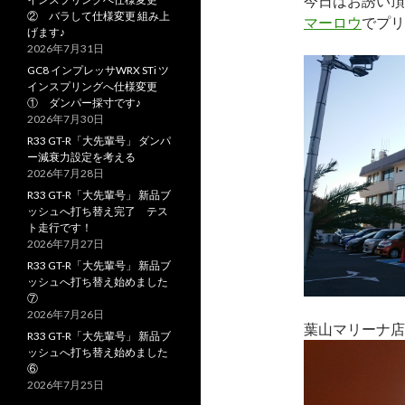
今日はお誘い頂
② バラして仕様変更 組み上
マーロウ
でプリ
げます♪
2026年7月31日
GC8 インプレッサWRX STi ツ
インスプリングへ仕様変更
① ダンパー採寸です♪
2026年7月30日
R33 GT-R「大先輩号」 ダンパ
ー減衰力設定を考える
2026年7月28日
R33 GT-R「大先輩号」 新品ブ
ッシュへ打ち替え完了 テス
ト走行です！
2026年7月27日
R33 GT-R「大先輩号」 新品ブ
ッシュへ打ち替え始めました
⑦
2026年7月26日
葉山マリーナ店
R33 GT-R「大先輩号」 新品ブ
ッシュへ打ち替え始めました
⑥
2026年7月25日