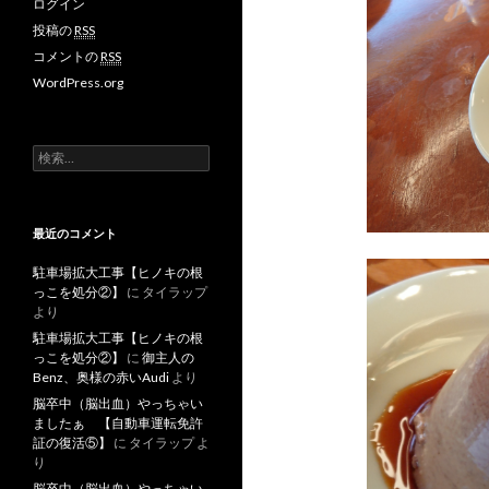
ログイン
投稿の
RSS
コメントの
RSS
WordPress.org
検
索
:
最近のコメント
駐車場拡大工事【ヒノキの根
っこを処分②】
に
タイラップ
より
駐車場拡大工事【ヒノキの根
っこを処分②】
に
御主人の
Benz、奥様の赤いAudi
より
脳卒中（脳出血）やっちゃい
ましたぁ 【自動車運転免許
証の復活⑤】
に
タイラップ
よ
り
脳卒中（脳出血）やっちゃい