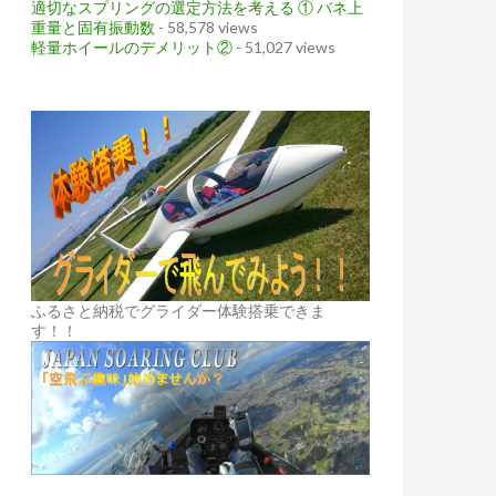
適切なスプリングの選定方法を考える ① バネ上
重量と固有振動数
- 58,578 views
軽量ホイールのデメリット②
- 51,027 views
ふるさと納税でグライダー体験搭乗できま
す！！