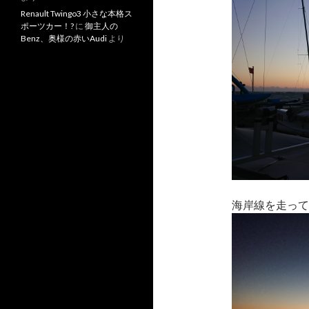
Renault Twingo3 小さな本格ス
ポーツカー！?
に
御主人の
Benz、奥様の赤いAudi
より
海岸線を走って