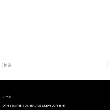
検
索
:
ホーム
ORNIS SUSPENSION SERVICE & DEVELOPMENT