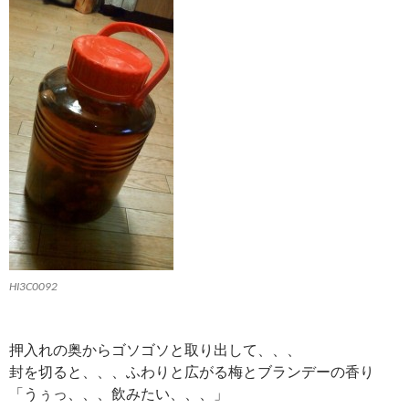
HI3C0092
押入れの奥からゴソゴソと取り出して、、、
封を切ると、、、ふわりと広がる梅とブランデーの香り
「うぅっ、、、飲みたい、、、」