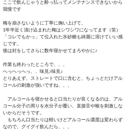
ここで飲んじゃうと酔っ払ってメンテナンスできないから
我慢です
梅を崩さないように丁寧に掬い上げて、
1年半近く漬け込まれた梅はシワシワになってます（笑）
「コレでもかっ」て位入れた氷砂糖も綺麗に溶けていい感
じです。
後は封をしてさらに数年寝かせてまろやかに♪
作業も終わったところで、、、
へっへっへっ、、味見♪味見♪
とりあえず、ストレートで口に含むと、ちょっとだけアル
コールの刺激が強いですね、、、
アルコールを寝かせると口当たりが良くなるのは、アル
コール分子の周りを水分子が覆い、直接舌や喉を刺激しな
いからだそうです。
もちろん口当たりは軽いけどアルコール濃度は変わらず
なので、グイグイ飲んだら、、、