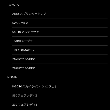
TOYOTA
AE86 スプリンタートレノ
SW20 MR-2
SXE10 アルテッツア
JZA80 スープラ
JZX 100 MARK-2
ZN6/ZC6 86/BRZ
ZN8/ZC8 86/BRZ
NISSAN
KGC10 スカイライン（ハコスカ）
S30 フェアレディZ
Z32 フェアレディZ