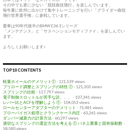
その中でも更に少ない「競技曲技飛行」を楽しんでいます。
毎年夏に欧州に出かけて集中トレーニングを行い 「グライダー曲技
飛行世界選手権」に参戦しています。
愛車は90年代後半のBMW E36 3シリーズ
「メンテナンス」と「サスペンションモディファイ」を楽しんでい
ます。
よろしくお願いします♪
TOP10 CONTENTS
軽量ホイールのデメリット①
- 121,539 views
プリロード調整とスプリングの特性 ①
- 121,303 views
スプリングの比較
- 117,797 views
電子制御スロットルが苦手な訳、、、
- 107,341 views
レバー比とACFを理解しよう ①
- 104,053 views
ロールセンターアダプターのデメリット
- 71,481 views
ブローバイガス処理とクランクケース内圧
- 63,261 views
ダンパー減衰力の計算方法
- 60,297 views
適切なスプリングの選定方法を考える ① バネ上重量と固有振動数
-
58,580 views