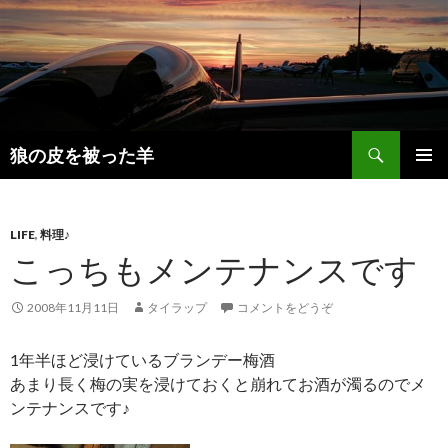
検
狼の皮を被った羊
索
コ
メインメ
ン
ニュー
テ
ン
LIFE
,
料理♪
ツ
こっちもメンテナンスです
へ
移
2008年11月11日
タイラップ
コメントをどうぞ
動
1年半ほど浸けているブランデー梅酒
あまり長く梅の実を浸けておくと崩れてお酒が濁るのでメ
ンテナンスです♪