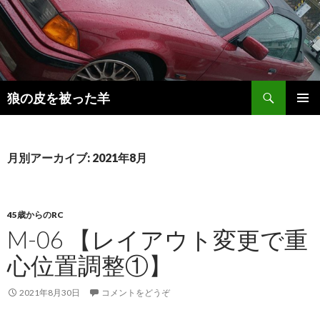
検
狼の皮を被った羊
索
コ
メインメ
ン
ニュー
テ
ン
月別アーカイブ: 2021年8月
ツ
へ
移
動
45歳からのRC
M-06 【レイアウト変更で重
心位置調整①】
2021年8月30日
コメントをどうぞ