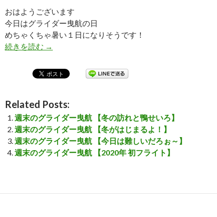
おはようございます
今日はグライダー曳航の日
めちゃくちゃ暑い１日になりそうです！
続きを読む
週末のグライダー曳航 【危ないくらいの 強烈な
→
Related Posts:
週末のグライダー曳航 【冬の訪れと鴨せいろ】
週末のグライダー曳航 【冬がはじまるよ！】
週末のグライダー曳航 【今日は難しいだろぉ～】
週末のグライダー曳航 【2020年 初フライト】