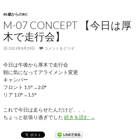
45歳からのRC
M-07 CONCEPT 【今日は厚
木で走行会】
2021年8月29日
コメントをどうぞ
今日は午後から厚木で走行会
朝に気になってアライメント変更
キャンバー
フロント 1.5°→2.0°
リア 1.0°→1.5°
これで今日は走らせたんだけど、、、
ちょっと欲張り過ぎでした
続きを読む
M-07 Concept 
→