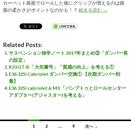
カーペット路面でロールした後にグリップが増えるのは路
面の柔かさがポイントなのかも！？
続きを読む
カーペット路
→
Related Posts:
サスペンション独学ノート 2017年まとめ③「ダンパー長
の設定」
R33 GT-R 「大先輩号」「質感の向上」を考える①
E36 325i Cabriolet ダンパー交換① 【次期ダンパー到
着】
E36 325i cabriolet & M3 「バンプトゥとロールセンター
アダプター(アジャスター)を考える」
1
2
…
9
次へ →