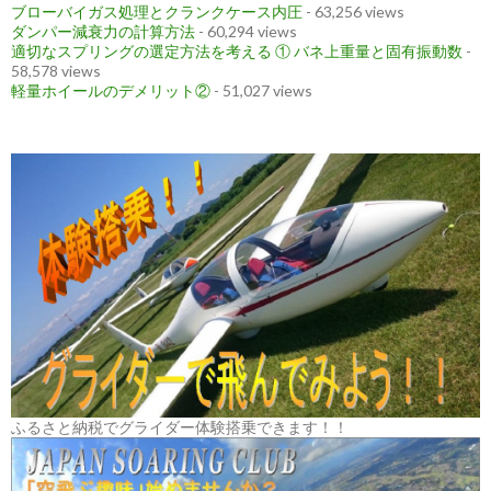
ブローバイガス処理とクランクケース内圧
- 63,256 views
ダンパー減衰力の計算方法
- 60,294 views
適切なスプリングの選定方法を考える ① バネ上重量と固有振動数
-
58,578 views
軽量ホイールのデメリット②
- 51,027 views
ふるさと納税でグライダー体験搭乗できます！！