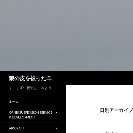
検
狼の皮を被った羊
索
すこしずつ挑戦してみよう
ホーム
日別アーカイブ: 
ORNIS SUSPENSION SERVICE
& DEVELOPMENT
AIRCRAFT