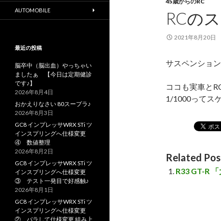
45歳からのRC
AUTOMOBILE
RCの
2021年8月20日
最近の投稿
サスペンション
脳卒中（脳出血）やっちゃい
ましたぁ 【今日は定期健診
です♪】
ココも実車とR
2026年8月4日
1/1000って
おかえりなさい 80スープラ♪
2026年8月3日
GC8 インプレッサWRX STi ツ
インスプリングへ仕様変更
④ 数値整理
2026年8月2日
Related Pos
GC8 インプレッサWRX STi ツ
R33 GT-
インスプリングへ仕様変更
③ テスト一発目で好感触♪
2026年8月1日
GC8 インプレッサWRX STi ツ
インスプリングへ仕様変更
② バラして仕様変更 組み上