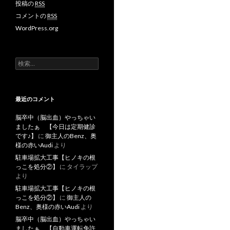
投稿の
RSS
コメントの
RSS
WordPress.org
検
索
:
最近のコメント
脳卒中（脳出血）やっちゃい
ましたぁ 【今日は定期健診
です♪】
に
御主人のBenz、奥
様の赤いAudi
より
駐車場拡大工事【ヒノキの根
っこを処分②】
に
タイラップ
より
駐車場拡大工事【ヒノキの根
っこを処分②】
に
御主人の
Benz、奥様の赤いAudi
より
脳卒中（脳出血）やっちゃい
ましたぁ 【自動車運転免許