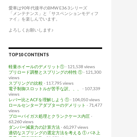
愛車は90年代後半のBMW E36 3シリーズ
「メンテナンス」と「サスペンションモディフ
ァイ」を楽しんでいます。
よろしくお願いします♪
TOP10 CONTENTS
軽量ホイールのデメリット①
- 121,538 views
プリロード調整とスプリングの特性 ①
- 121,300
views
スプリングの比較
- 117,795 views
電子制御スロットルが苦手な訳、、、
- 107,339
views
レバー比とACFを理解しよう ①
- 104,050 views
ロールセンターアダプターのデメリット
- 71,477
views
ブローバイガス処理とクランクケース内圧
-
63,260 views
ダンパー減衰力の計算方法
- 60,297 views
適切なスプリングの選定方法を考える ① バネ上