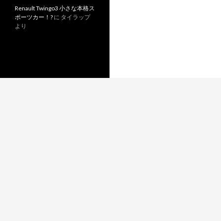
Renault Twingo3 小さな本格ス
ポーツカー！?
に
タイラップ
より