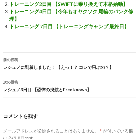
トレーニング2日目 【SWIFTに乗り換えて本格始動】
トレーニング4日目 【今年もオヤクソク 尾輪のパンク修
理】
トレーニング 7日目 【トレーニングキャンプ 最終日】
前の投稿
投
レシュノに到着しました！ 【えっ！？ コレで飛ぶの？】
稿
次の投稿
ナ
レシュノ3日目 【恐怖の曳航とFree known】
ビ
ゲ
コメントを残す
ー
メールアドレスが公開されることはありません。
*
が付いている欄
シ
は必須項目です