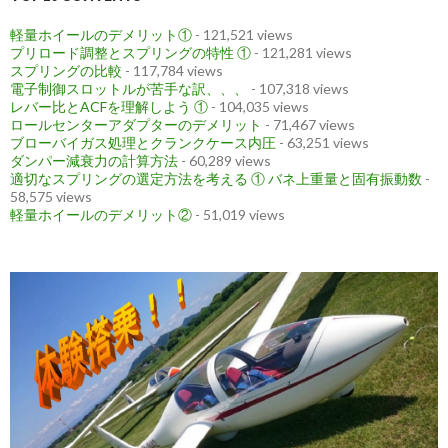
軽量ホイールのデメリット①
- 121,521 views
プリロード調整とスプリングの特性 ①
- 121,281 views
スプリングの比較
- 117,784 views
電子制御スロットルが苦手な訳、、、
- 107,318 views
レバー比とACFを理解しよう ①
- 104,035 views
ロールセンターアダプターのデメリット
- 71,467 views
ブローバイガス処理とクランクケース内圧
- 63,251 views
ダンパー減衰力の計算方法
- 60,289 views
適切なスプリングの選定方法を考える ① バネ上重量と固有振動数
-
58,575 views
軽量ホイールのデメリット②
- 51,019 views