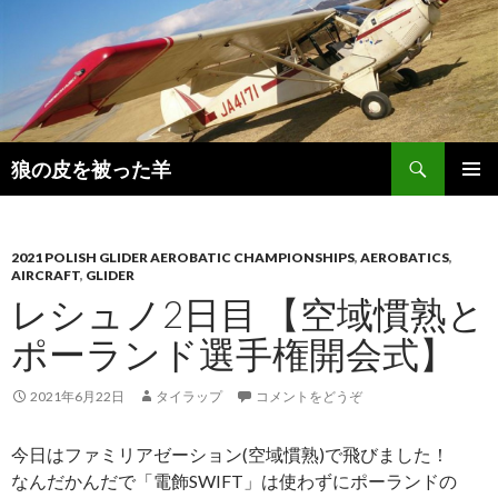
検
狼の皮を被った羊
索
コ
メインメ
ン
ニュー
テ
ン
2021 POLISH GLIDER AEROBATIC CHAMPIONSHIPS
,
AEROBATICS
,
AIRCRAFT
,
GLIDER
ツ
レシュノ2日目 【空域慣熟と
へ
移
ポーランド選手権開会式】
動
2021年6月22日
タイラップ
コメントをどうぞ
今日はファミリアゼーション(空域慣熟)で飛びました！
なんだかんだで「電飾SWIFT」は使わずにポーランドの