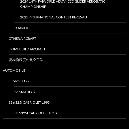
2024 14TH FAIWORLD ADVANCED GLIDER AEROBATIC
CHAMPIONSHIP
2025 INTERNATIONAL CONTEST PL-CZ-AU
SOARING
OTHER AIRCRAFT
HOMEBUILD AIRCRAFT
読み物程度の航空工学
AUTOMOBILE
E36 M3B 1995
E36 M3 BLOG
E36 325I CABRIOLET 1993
E36 325I CABRIOLET BLOG