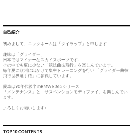
自己紹介
初めまして、ニックネームは「タイラップ」と申します
趣味は「グライダー」
日本ではマイナーなスカイスポーツです.
その中でも更に少ない「競技曲技飛行」を楽しんでいます。
毎年夏に欧州に出かけて集中トレーニングを行い 「グライダー曲技
飛行世界選手権」に参戦しています。
愛車は90年代後半のBMW E36 3シリーズ
「メンテナンス」と「サスペンションモディファイ」を楽しんでい
ます。
よろしくお願いします♪
TOP10 CONTENTS