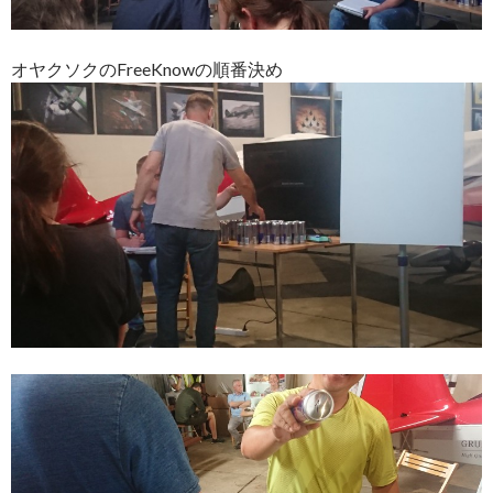
オヤクソクのFreeKnowの順番決め