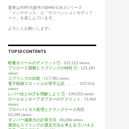
愛車は90年代後半のBMW E36 3シリーズ
「メンテナンス」と「サスペンションモディフ
ァイ」を楽しんでいます。
よろしくお願いします♪
TOP10 CONTENTS
軽量ホイールのデメリット①
- 121,521 views
プリロード調整とスプリングの特性 ①
- 121,281
views
スプリングの比較
- 117,783 views
電子制御スロットルが苦手な訳、、、
- 107,316
views
レバー比とACFを理解しよう ①
- 104,032 views
ロールセンターアダプターのデメリット
- 71,463
views
ブローバイガス処理とクランクケース内圧
-
63,249 views
ダンパー減衰力の計算方法
- 60,286 views
適切なスプリングの選定方法を考える ① バネ上