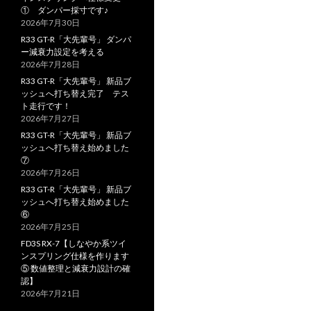
① ダンパー採寸です♪
2026年7月30日
R33 GT-R「大先輩号」 ダンパ
ー減衰力設定を考える
2026年7月28日
R33 GT-R「大先輩号」 新品ブ
ッシュへ打ち替え完了 テス
ト走行です！
2026年7月27日
R33 GT-R「大先輩号」 新品ブ
ッシュへ打ち替え始めました
⑦
2026年7月26日
R33 GT-R「大先輩号」 新品ブ
ッシュへ打ち替え始めました
⑥
2026年7月25日
FD3S RX-7【しなやか系ツイ
ンスプリング仕様を作ります
⑤ 数値整理と減衰力設計の確
認】
2026年7月21日