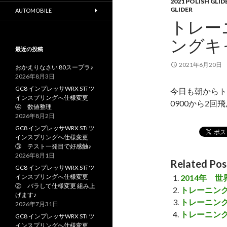
2021 POLISH GLI
GLIDER
AUTOMOBILE
トレー
ングキ
最近の投稿
2021年6月20日
おかえりなさい 80スープラ♪
2026年8月3日
GC8 インプレッサWRX STi ツ
今日も朝からト
インスプリングへ仕様変更
0900から2
④ 数値整理
2026年8月2日
GC8 インプレッサWRX STi ツ
インスプリングへ仕様変更
③ テスト一発目で好感触♪
2026年8月1日
Related Pos
GC8 インプレッサWRX STi ツ
インスプリングへ仕様変更
2014年 
② バラして仕様変更 組み上
トレーニング
げます♪
トレーニング
2026年7月31日
トレーニン
GC8 インプレッサWRX STi ツ
インスプリングへ仕様変更