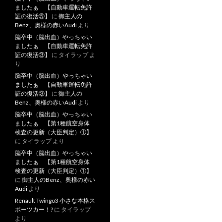
ましたぁ 【自動車運転免許
証の復活⑤】
に
御主人の
Benz、奥様の赤いAudi
より
脳卒中（脳出血）やっちゃい
ましたぁ 【自動車運転免許
証の復活③】
に
タイラップ
よ
り
脳卒中（脳出血）やっちゃい
ましたぁ 【自動車運転免許
証の復活③】
に
御主人の
Benz、奥様の赤いAudi
より
脳卒中（脳出血）やっちゃい
ましたぁ 【第1種航空身体
検査の更新（大臣判定）①】
に
タイラップ
より
脳卒中（脳出血）やっちゃい
ましたぁ 【第1種航空身体
検査の更新（大臣判定）①】
に
御主人のBenz、奥様の赤い
Audi
より
Renault Twingo3 小さな本格ス
ポーツカー！?
に
タイラップ
より