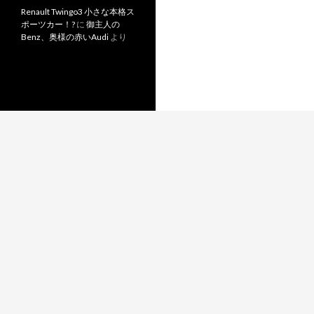
Renault Twingo3 小さな本格ス
ポーツカー！?
に
御主人の
Benz、奥様の赤いAudi
より