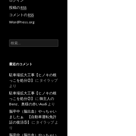
ログイン
投稿の
RSS
コメントの
RSS
WordPress.org
検
索
:
最近のコメント
駐車場拡大工事【ヒノキの根
っこを処分②】
に
タイラップ
より
駐車場拡大工事【ヒノキの根
っこを処分②】
に
御主人の
Benz、奥様の赤いAudi
より
脳卒中（脳出血）やっちゃい
ましたぁ 【自動車運転免許
証の復活⑤】
に
タイラップ
よ
り
脳卒中（脳出血）やっちゃい