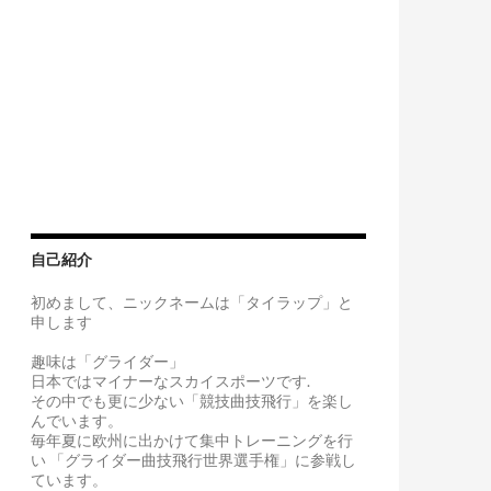
日目 【トレーニングキャンプ 最終日】
自己紹介
初めまして、ニックネームは「タイラップ」と
申します
趣味は「グライダー」
日本ではマイナーなスカイスポーツです.
その中でも更に少ない「競技曲技飛行」を楽し
んでいます。
毎年夏に欧州に出かけて集中トレーニングを行
い 「グライダー曲技飛行世界選手権」に参戦し
ています。