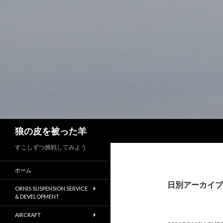
検
狼の皮を被った羊
索
すこしずつ挑戦してみよう
ホーム
日別アーカイブ: 
ORNIS SUSPENSION SERVICE
& DEVELOPMENT
AIRCRAFT