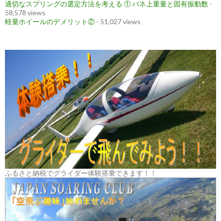
適切なスプリングの選定方法を考える ① バネ上重量と固有振動数
-
58,578 views
軽量ホイールのデメリット②
- 51,027 views
ふるさと納税でグライダー体験搭乗できます！！