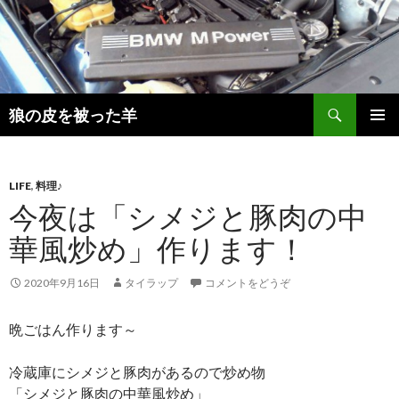
検
狼の皮を被った羊
索
コ
メインメ
ン
ニュー
テ
ン
LIFE
,
料理♪
ツ
今夜は「シメジと豚肉の中
へ
華風炒め」作ります！
移
動
2020年9月16日
タイラップ
コメントをどうぞ
晩ごはん作ります～
冷蔵庫にシメジと豚肉があるので炒め物
「シメジと豚肉の中華風炒め」