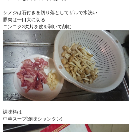
シメジは石付きを切り落としてザルで水洗い
豚肉は一口大に切る
ニンニク3欠片を皮を剥いて刻む
調味料は
中華スープ(創味シャンタン)