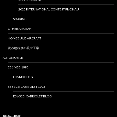
2025 INTERNATIONAL CONTEST PL-CZ-AU
SOARING
OTHER AIRCRAFT
HOMEBUILD AIRCRAFT
読み物程度の航空工学
AUTOMOBILE
E36 M3B 1995
E36 M3 BLOG
E36 325I CABRIOLET 1993
E36 325I CABRIOLET BLOG
最近の投稿