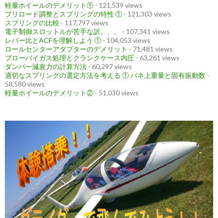
軽量ホイールのデメリット①
- 121,539 views
プリロード調整とスプリングの特性 ①
- 121,303 views
スプリングの比較
- 117,797 views
電子制御スロットルが苦手な訳、、、
- 107,341 views
レバー比とACFを理解しよう ①
- 104,053 views
ロールセンターアダプターのデメリット
- 71,481 views
ブローバイガス処理とクランクケース内圧
- 63,261 views
ダンパー減衰力の計算方法
- 60,297 views
適切なスプリングの選定方法を考える ① バネ上重量と固有振動数
-
58,580 views
軽量ホイールのデメリット②
- 51,030 views