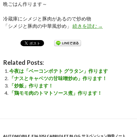
晩ごはん作ります～
冷蔵庫にシメジと豚肉があるので炒め物
「シメジと豚肉の中華風炒め」
続きを読む
今夜は「シメジと
→
Related Posts:
今夜は「ベーコンポテト グラタン」作ります
「ナスとキャベツの甘味噌炒め」作ります！
「炒飯」作ります！
「鶏モモ肉のトマトソース煮」作ります！
AUTOMOBILE
,
E36 325I CABRIOLET BLOG
,
サスペンション独学ノート