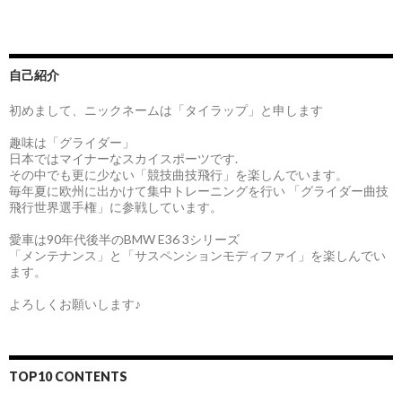
自己紹介
初めまして、ニックネームは「タイラップ」と申します
趣味は「グライダー」
日本ではマイナーなスカイスポーツです.
その中でも更に少ない「競技曲技飛行」を楽しんでいます。
毎年夏に欧州に出かけて集中トレーニングを行い 「グライダー曲技
飛行世界選手権」に参戦しています。
愛車は90年代後半のBMW E36 3シリーズ
「メンテナンス」と「サスペンションモディファイ」を楽しんでい
ます。
よろしくお願いします♪
TOP10 CONTENTS