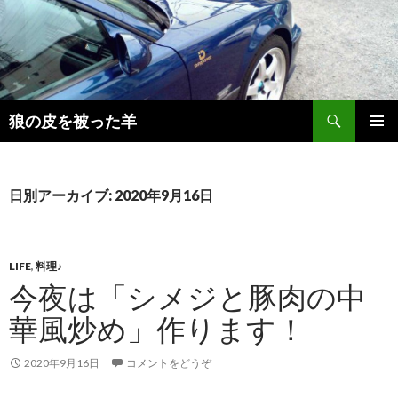
検
狼の皮を被った羊
索
コ
メインメ
ン
ニュー
テ
ン
日別アーカイブ: 2020年9月16日
ツ
へ
移
動
LIFE
,
料理♪
今夜は「シメジと豚肉の中
華風炒め」作ります！
2020年9月16日
コメントをどうぞ