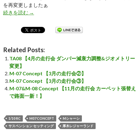
を再変更しましたぁ
続きを読む
M-07 Concept 【4月の走行会 退院後の慣
→
Related Posts:
TA08 【4月の走行会 ダンパー減衰力調整&ジオメトリー
変更】
M-07 Concept 【3月の走行会②】
M-07 Concept 【3月の走行会③】
M-07&M-08 Concept 【11月の走行会 カーペット張替え
で路面一新！】
1/10 RC
M07 CONCEPT
Mシャーシ
サスペンション セッティング
厚木レジャーランド