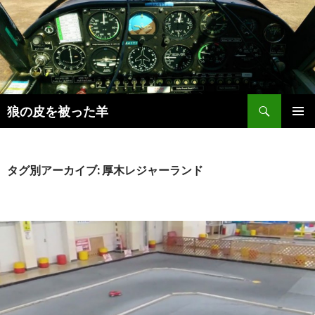
検
狼の皮を被った羊
索
コ
メインメ
ン
ニュー
テ
ン
タグ別アーカイブ: 厚木レジャーランド
ツ
へ
移
動