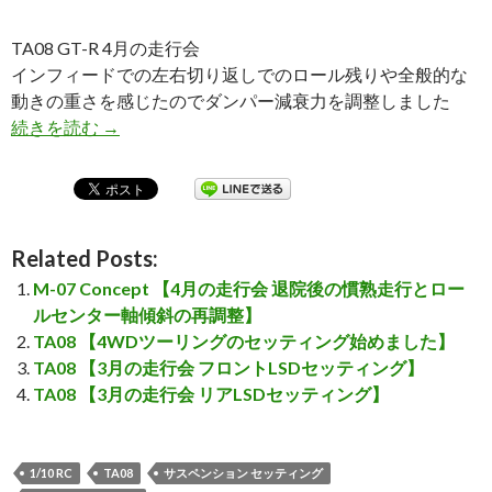
TA08 GT-R 4月の走行会
インフィードでの左右切り返しでのロール残りや全般的な
動きの重さを感じたのでダンパー減衰力を調整しました
続きを読む
TA08 【4月の走行会 ダンパー減衰力調整&ジオ
→
Related Posts:
M-07 Concept 【4月の走行会 退院後の慣熟走行とロー
ルセンター軸傾斜の再調整】
TA08 【4WDツーリングのセッティング始めました】
TA08 【3月の走行会 フロントLSDセッティング】
TA08 【3月の走行会 リアLSDセッティング】
1/10 RC
TA08
サスペンション セッティング