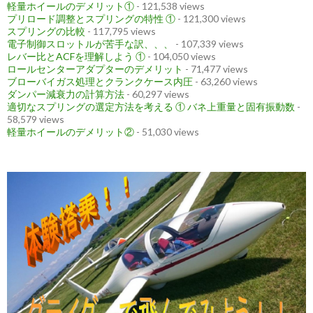
軽量ホイールのデメリット①
- 121,538 views
プリロード調整とスプリングの特性 ①
- 121,300 views
スプリングの比較
- 117,795 views
電子制御スロットルが苦手な訳、、、
- 107,339 views
レバー比とACFを理解しよう ①
- 104,050 views
ロールセンターアダプターのデメリット
- 71,477 views
ブローバイガス処理とクランクケース内圧
- 63,260 views
ダンパー減衰力の計算方法
- 60,297 views
適切なスプリングの選定方法を考える ① バネ上重量と固有振動数
-
58,579 views
軽量ホイールのデメリット②
- 51,030 views