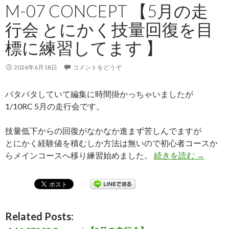
M-07 CONCEPT 【5月の走
行会 とにかく技量回復を目
標に練習してます 】
2026年6月18日
コメントをどうぞ
バタバタしていて編集に時間掛かっちゃいましたが
1/10RC 5月の走行会です。
技量低下からの回復がなかなか進まず苦しんでますが
とにかく経験値を積むしか方法は無いので初心者コースか
らメインコースへ移り練習始めました。
続きを読む
M-07 
→
Related Posts: