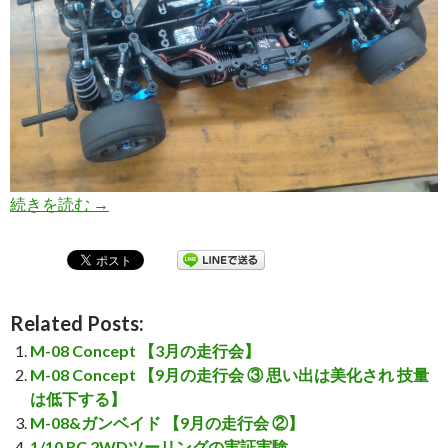
続きを読む
M-07 Concepts 【サスペンションセッティン
→
Related Posts:
M-08 Concept 【3月の走行会】
M-08 Concept 【9月の走行会 ③ 思い出は美化され 技量
は低下する】
M-08&ガンベイド 【9月の走行会 ②】
1/10 RC 2WDツーリングの実証実験