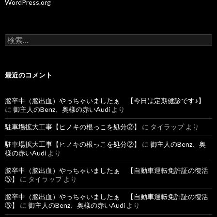
WordPress.org
検
索
:
最近のコメント
脳卒中（脳出血）やっちゃいましたぁ 【今日は定期健診です♪】
に
御主人のBenz、奥様の赤いAudi
より
駐車場拡大工事【ヒノキの根っこを処分②】
に
タイラップ
より
駐車場拡大工事【ヒノキの根っこを処分②】
に
御主人のBenz、奥
様の赤いAudi
より
脳卒中（脳出血）やっちゃいましたぁ 【自動車運転免許証の復活
⑤】
に
タイラップ
より
脳卒中（脳出血）やっちゃいましたぁ 【自動車運転免許証の復活
⑤】
に
御主人のBenz、奥様の赤いAudi
より