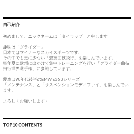
自己紹介
初めまして、ニックネームは「タイラップ」と申します
趣味は「グライダー」
日本ではマイナーなスカイスポーツです.
その中でも更に少ない「競技曲技飛行」を楽しんでいます。
毎年夏に欧州に出かけて集中トレーニングを行い 「グライダー曲技
飛行世界選手権」に参戦しています。
愛車は90年代後半のBMW E36 3シリーズ
「メンテナンス」と「サスペンションモディファイ」を楽しんでい
ます。
よろしくお願いします♪
TOP10 CONTENTS