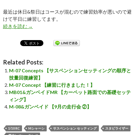
最近は休日&祭日はコースが混むので練習効率が悪いので避
けて平日に練習してます。
続きを読む
M-07 Concepts 【ロール剛性の調整と技量回復
→
Related Posts:
M-07 Concepts 【サスペンションセッティングの順序と
技量回復練習】
M-07 Concept 【練習に行きました！】
MB01&ガンベイドMR 【カーペット路面での基礎セッテ
ィング】
M-08&ガンベイド 【9月の走行会 ②】
1/10 RC
Mシャーシ
サスペンション セッティング
スタビライザー