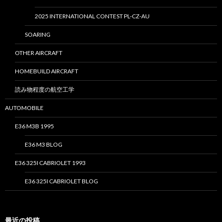
2025 INTERNATIONAL CONTEST PL-CZ-AU
SOARING
OTHER AIRCRAFT
HOMEBUILD AIRCRAFT
読み物程度の航空工学
AUTOMOBILE
E36 M3B 1995
E36 M3 BLOG
E36 325I CABRIOLET 1993
E36 325I CABRIOLET BLOG
最近の投稿