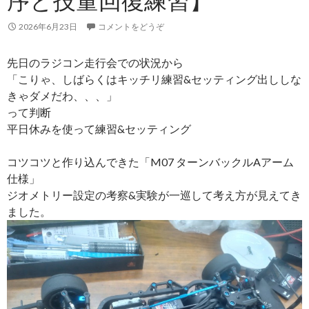
2026年6月23日
コメントをどうぞ
先日のラジコン走行会での状況から
「こりゃ、しばらくはキッチリ練習&セッティング出ししな
きゃダメだわ、、、」
って判断
平日休みを使って練習&セッティング
コツコツと作り込んできた「M07 ターンバックルAアーム
仕様」
ジオメトリー設定の考察&実験が一巡して考え方が見えてき
ました。