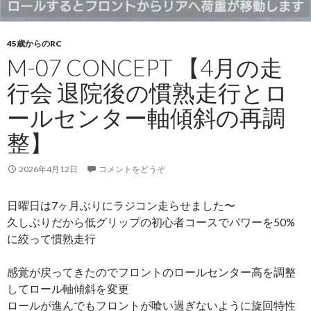
45歳からのRC
M-07 CONCEPT 【4月の走
行会 退院後の慣熟走行とロ
ールセンター軸傾斜の再調
整】
2026年4月12日
コメントをどうぞ
日曜日は7ヶ月ぶりにラジコン走らせました〜
久しぶりだから低グリップの初心者コースでパワーを50%
に絞って慣熟走行
感覚が戻ってきたのでフロントのロールセンター高を調整
してロール軸傾斜を変更
ロールが進んでもフロントが喰い過ぎないように旋回特性