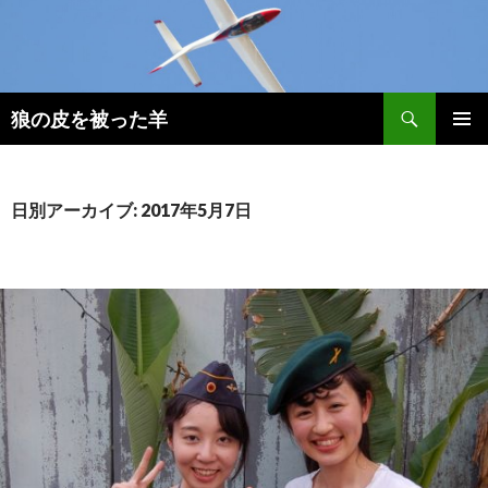
検
狼の皮を被った羊
索
コ
メインメ
ン
ニュー
テ
ン
日別アーカイブ: 2017年5月7日
ツ
へ
移
動