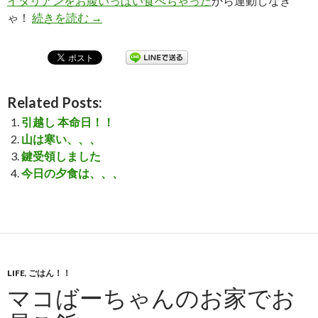
イタリアンをお腹いっぱい食べちゃった
から運動しなき
ゃ！
続きを読む
箱根を歩く
→
Related Posts:
引越し 本命日！！
山は寒い、、、
鍵受領しました
今日の夕食は、、、
LIFE
,
ごはん！！
マコばーちゃんのお家でお