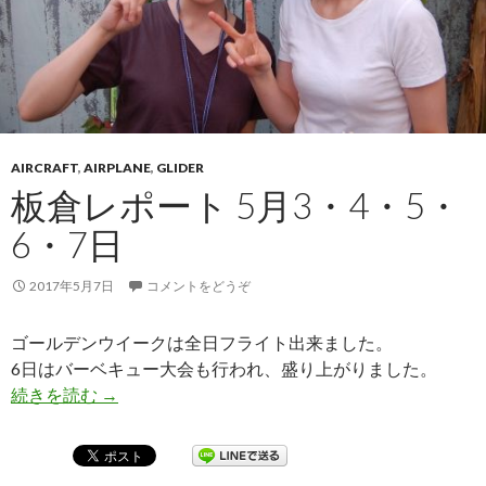
AIRCRAFT
,
AIRPLANE
,
GLIDER
板倉レポート 5月3・4・5・
6・7日
2017年5月7日
コメントをどうぞ
ゴールデンウイークは全日フライト出来ました。
6日はバーベキュー大会も行われ、盛り上がりました。
続きを読む
板倉レポート 5月3・4・5・6・7日
→