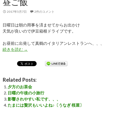
昼ご飯
2017年5月7日
2件のコメント
日曜日は朝の用事を済ませてからお出かけ
天気が良いので伊豆箱根ドライブです。
お昼前に出発して真鶴のイタリアンレストランへ、、、
続きを読む
マコばーちゃんのお家でお昼ご飯
→
Related Posts:
夕方のお茶会
日曜の午後の小旅行
影響されやすい私です、、、
たまには贅沢もいいよね♪〔うなぎ 桜屋〕