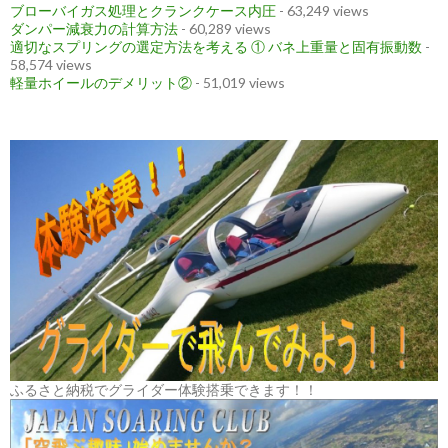
ブローバイガス処理とクランクケース内圧
- 63,249 views
ダンパー減衰力の計算方法
- 60,289 views
適切なスプリングの選定方法を考える ① バネ上重量と固有振動数
-
58,574 views
軽量ホイールのデメリット②
- 51,019 views
ふるさと納税でグライダー体験搭乗できます！！