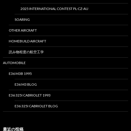
2025 INTERNATIONAL CONTEST PL-CZ-AU
SOARING
OTHER AIRCRAFT
HOMEBUILD AIRCRAFT
読み物程度の航空工学
AUTOMOBILE
E36 M3B 1995
E36 M3 BLOG
E36 325I CABRIOLET 1993
E36 325I CABRIOLET BLOG
最近の投稿