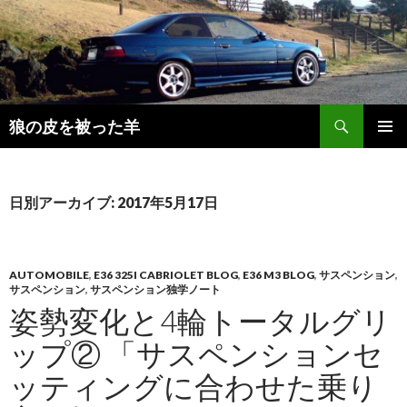
検
狼の皮を被った羊
索
コ
メインメ
ン
ニュー
テ
ン
日別アーカイブ: 2017年5月17日
ツ
へ
移
動
AUTOMOBILE
,
E36 325I CABRIOLET BLOG
,
E36 M3 BLOG
,
サスペンション
,
サスペンション
,
サスペンション独学ノート
姿勢変化と4輪トータルグリ
ップ② 「サスペンションセ
ッティングに合わせた乗り