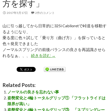
方を探す」
2017年5月17日
2件のコメント
山に引っ越してから日常的に325i Cablioretで峠道を移動す
るようになり、
乗る度に色々試して「乗り方（曲げ方）」を探っていると
色々発見できました
ノーマルスプリングの前後バランスの良さを再認識させら
れるなぁ、、、
続きを読む
姿勢変化と4輪トータルグリップ
→
Related Posts:
ノーマルの良さを忘れない事
姿勢変化と4輪トータルグリップ① 「フラットライドは
限界が高い」
姿勢変化と4輪トータルグリップ③ 「スプリングレー