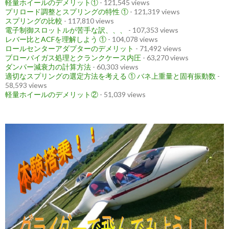
軽量ホイールのデメリット①
- 121,545 views
プリロード調整とスプリングの特性 ①
- 121,319 views
スプリングの比較
- 117,810 views
電子制御スロットルが苦手な訳、、、
- 107,353 views
レバー比とACFを理解しよう ①
- 104,078 views
ロールセンターアダプターのデメリット
- 71,492 views
ブローバイガス処理とクランクケース内圧
- 63,270 views
ダンパー減衰力の計算方法
- 60,303 views
適切なスプリングの選定方法を考える ① バネ上重量と固有振動数
-
58,593 views
軽量ホイールのデメリット②
- 51,039 views