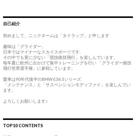
自己紹介
初めまして、ニックネームは「タイラップ」と申します
趣味は「グライダー」
日本ではマイナーなスカイスポーツです.
その中でも更に少ない「競技曲技飛行」を楽しんでいます。
毎年夏に欧州に出かけて集中トレーニングを行い 「グライダー曲技
飛行世界選手権」に参戦しています。
愛車は90年代後半のBMW E36 3シリーズ
「メンテナンス」と「サスペンションモディファイ」を楽しんでい
ます。
よろしくお願いします♪
TOP10 CONTENTS