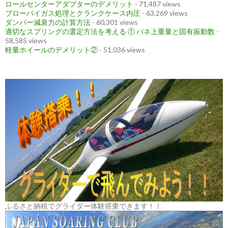
ロールセンターアダプターのデメリット
- 71,487 views
ブローバイガス処理とクランクケース内圧
- 63,269 views
ダンパー減衰力の計算方法
- 60,301 views
適切なスプリングの選定方法を考える ① バネ上重量と固有振動数
-
58,585 views
軽量ホイールのデメリット②
- 51,036 views
ふるさと納税でグライダー体験搭乗できます！！