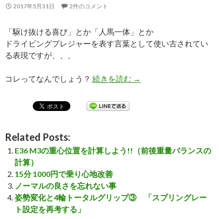
2017年5月31日
2件のコメント
「駆け抜ける喜び」とか「人馬一体」とか
ドライビングプレジャーを表す言葉として使い古されてい
る表現ですが、、、
コレってなんでしょう？
続きを読む
「駆け抜ける喜び」とか
→
Related Posts:
E36 M3の重心位置を計算しよう!!（前後重量バランスの
計算）
15分 1000円で乗り心地改善
ノーマルの良さを忘れない事
姿勢変化と4輪トータルグリップ③ 「スプリングレー
ト設定を再考する」