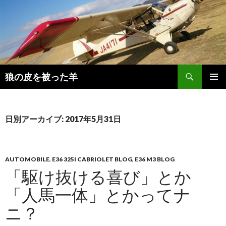
検
狼の皮を被った羊
索
コ
メインメ
ン
ニュー
テ
ン
日別アーカイブ: 2017年5月31日
ツ
へ
移
動
AUTOMOBILE
,
E36 325I CABRIOLET BLOG
,
E36 M3 BLOG
「駆け抜ける喜び」とか
「人馬一体」とかってナ
ニ？