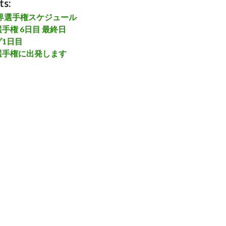
ts:
世界選手権スケジュール
手権 6日目 最終日
1日目
選手権に出発します