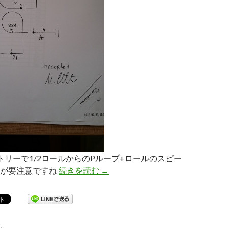
トリーで1/2ロールからのPループ+ロールのスピー
ルが要注意ですね
続きを読む
世界選手権5日目
→