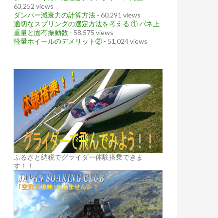
63,252 views
ダンパー減衰力の計算方法
- 60,291 views
適切なスプリングの選定方法を考える ① バネ上
重量と固有振動数
- 58,575 views
軽量ホイールのデメリット②
- 51,024 views
ふるさと納税でグライダー体験搭乗できま
す！！