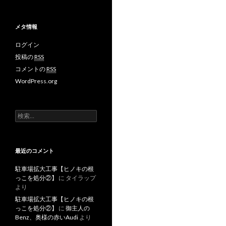
メタ情報
ログイン
投稿の
RSS
コメントの
RSS
WordPress.org
検
索
:
最近のコメント
駐車場拡大工事【ヒノキの根
っこを処分②】
に
タイラップ
より
駐車場拡大工事【ヒノキの根
っこを処分②】
に
御主人の
Benz、奥様の赤いAudi
より