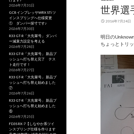
2026年7月31日
世界選
GC8 インプレッサWRX STi ツ
インスプリングへ仕様変更
2016年7月24日
① ダンパー採寸です♪
2026年7月30日
R33 GT-R「大先輩号」 ダンパ
明日のUnkno
ー減衰力設定を考える
ちょっとトリッ
2026年7月28日
R33 GT-R「大先輩号」 新品ブ
ッシュへ打ち替え完了 テス
ト走行です！
2026年7月27日
R33 GT-R「大先輩号」 新品ブ
ッシュへ打ち替え始めました
⑦
2026年7月26日
R33 GT-R「大先輩号」 新品ブ
ッシュへ打ち替え始めました
⑥
2026年7月25日
FD3S RX-7【しなやか系ツイ
ンスプリング仕様を作ります