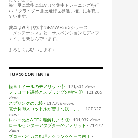
毎年夏に欧州に出かけて集中トレーニングを行
い 「グライダー曲技飛行世界選手権」に参戦し
ています。
愛車は90年代後半のBMW E36 3シリーズ
「メンテナンス」と「サスペンションモディフ
ァイ」を楽しんでいます。
よろしくお願いします♪
TOP10 CONTENTS
軽量ホイールのデメリット①
- 121,531 views
プリロード調整とスプリングの特性 ①
- 121,286
views
スプリングの比較
- 117,786 views
電子制御スロットルが苦手な訳、、、
- 107,327
views
レバー比とACFを理解しよう ①
- 104,039 views
ロールセンターアダプターのデメリット
- 71,472
views
ブローバイガス処理とクランクケース内圧
-