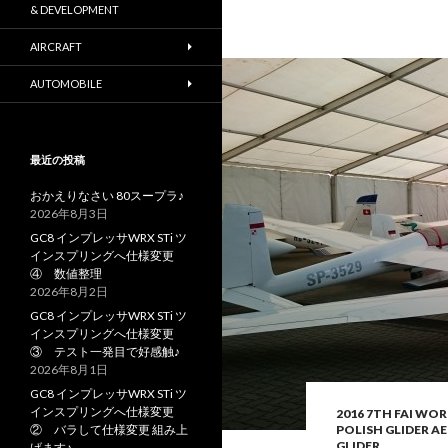
& DEVELOPMENT
AIRCRAFT
AUTOMOBILE
最近の投稿
おかえりなさい 80スープラ♪
2026年8月3日
GC8 インプレッサWRX STi ツ
インスプリングへ仕様変更
④ 数値整理
2026年8月2日
GC8 インプレッサWRX STi ツ
インスプリングへ仕様変更
③ テスト一発目で好感触♪
2026年8月1日
GC8 インプレッサWRX STi ツ
インスプリングへ仕様変更
2016 7TH FAI WO
② バラして仕様変更 組み上
POLISH GLIDER 
GLIDER
げます♪