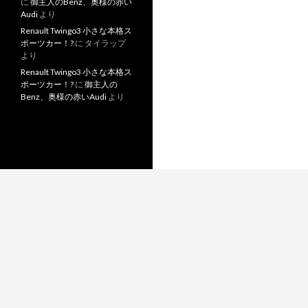
に
御主人のBenz、奥様の赤い
Audi
より
Renault Twingo3 小さな本格ス
ポーツカー！?
に
タイラップ
より
Renault Twingo3 小さな本格ス
ポーツカー！?
に
御主人の
Benz、奥様の赤いAudi
より