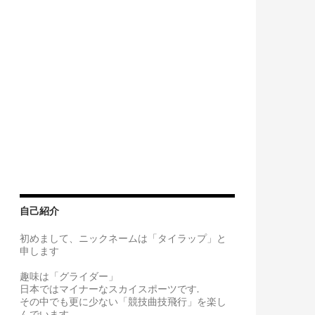
自己紹介
初めまして、ニックネームは「タイラップ」と
申します
趣味は「グライダー」
日本ではマイナーなスカイスポーツです.
その中でも更に少ない「競技曲技飛行」を楽し
んでいます。