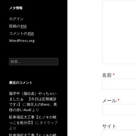
メタ情報
ログイン
投稿の
RSS
コメントの
RSS
WordPress.org
検
索
:
名前
*
最近のコメント
脳卒中（脳出血）やっちゃい
ましたぁ 【今日は定期健診
メール
*
です♪】
に
御主人のBenz、奥
様の赤いAudi
より
駐車場拡大工事【ヒノキの根
っこを処分②】
に
タイラップ
サイト
より
駐車場拡大工事【ヒノキの根