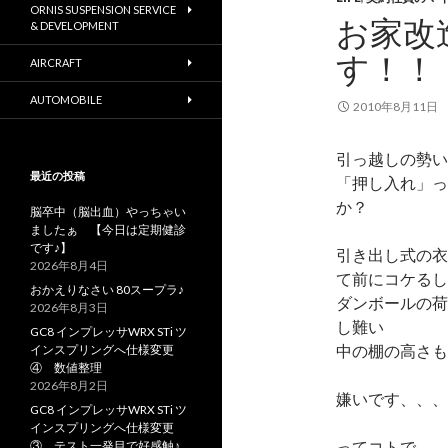
ORNIS SUSPENSION SERVICE
お家改
& DEVELOPMENT
す！！
AIRCRAFT
AUTOMOBILE
2010年8月11日
引っ越しの勢い
最近の投稿
「押し入れ」っ
か？
脳卒中（脳出血）やっちゃい
ましたぁ 【今日は定期健診
です♪】
引き出し式の衣
2026年8月4日
て前にコケるし
おかえりなさい 80スープラ♪
ダンボールの荷
2026年8月3日
し難い
GC8 インプレッサWRX STi ツ
中の棚の高さも
インスプリングへ仕様変更
④ 数値整理
2026年8月2日
嫌いです、、、
GC8 インプレッサWRX STi ツ
インスプリングへ仕様変更
ってコトで
③ テスト一発目で好感触♪