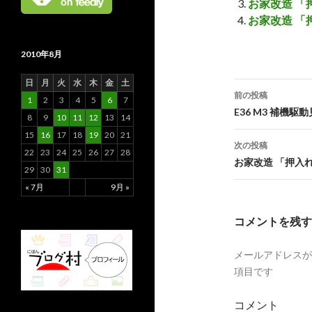
お家改造 「
お家改造 「
2010年8月
日
月
火
水
木
金
土
前の投稿
1
2
3
4
5
6
7
投
E36 M3 補機
8
9
10
11
12
13
14
稿
15
16
17
18
19
20
21
次の投稿
22
23
24
25
26
27
28
ナ
お家改造 「押入
29
30
31
ビ
« 7月
9月 »
ゲ
コメントを残す
ー
メールアドレスが
シ
項目です
ョ
コメント
ン