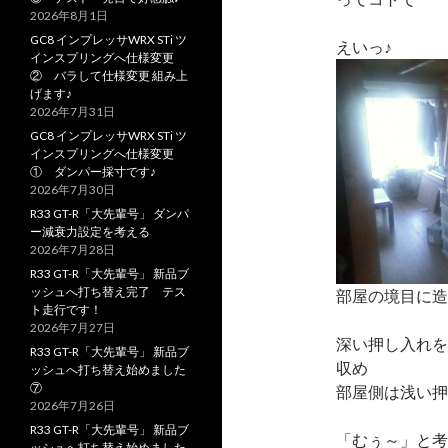
2026年8月1日
GC8 インプレッサWRX STi ツ
えいっ♪
インスプリングへ仕様変更
② バラして仕様変更 組み上
げます♪
2026年7月31日
GC8 インプレッサWRX STi ツ
インスプリングへ仕様変更
① ダンパー採寸です♪
2026年7月30日
R33 GT-R「大先輩号」 ダンパ
ー減衰力設定を考える
2026年7月28日
R33 GT-R「大先輩号」 新品ブ
ッシュへ打ち替え完了 テス
部屋の境目に造
ト走行です！
2026年7月27日
深い押し入れを
R33 GT-R「大先輩号」 新品ブ
収め
ッシュへ打ち替え始めました
⑦
部屋側は浅い押
2026年7月26日
R33 GT-R「大先輩号」 新品ブ
「むぅ～」と考
ッシュへ打ち替え始めました