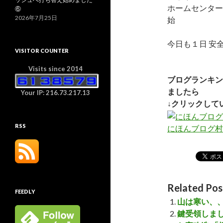
ホームセンター
⑥
2026年7月25日
始
今日も１日 安
VISITOR COUNTER
Visits since 2014
ブログランキン
ましたら
Your IP: 216.73.217.13
↓クリックして
RSS
にほんブログ村
Related Pos
FEEDLY
山は寒い、
鍵受領しま