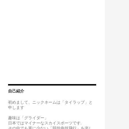
自己紹介
初めまして、ニックネームは「タイラップ」と
申します
趣味は「グライダー」
日本ではマイナーなスカイスポーツです.
その中でも更に少ない「競技曲技飛行」を楽し