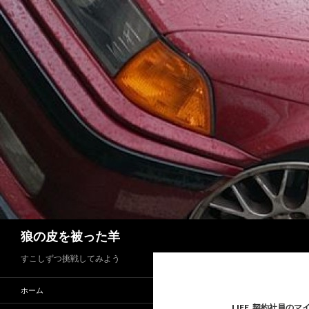
検
狼の皮を被った羊
索
すこしずつ挑戦してみよう
ホーム
LIFE
,
契約社員のマ