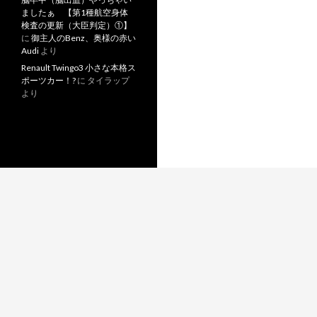
ましたぁ 【第1種航空身体
検査の更新（大臣判定）①】
に
御主人のBenz、奥様の赤い
Audi
より
Renault Twingo3 小さな本格ス
ポーツカー！?
に
タイラップ
より