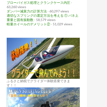
ブローバイガス処理とクランクケース内圧
-
63,260 views
ダンパー減衰力の計算方法
- 60,297 views
適切なスプリングの選定方法を考える ① バネ上
重量と固有振動数
- 58,579 views
軽量ホイールのデメリット②
- 51,029 views
ふるさと納税でグライダー体験搭乗できま
す！！