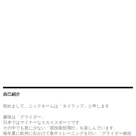
自己紹介
初めまして、ニックネームは「タイラップ」と申します
趣味は「グライダー」
日本ではマイナーなスカイスポーツです.
その中でも更に少ない「競技曲技飛行」を楽しんでいます。
毎年夏に欧州に出かけて集中トレーニングを行い 「グライダー曲技