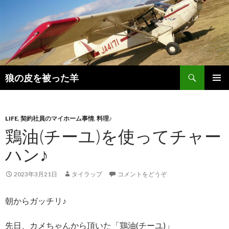
検
狼の皮を被った羊
索
コ
メインメ
ン
ニュー
テ
ン
LIFE
,
契約社員のマイホーム事情
,
料理♪
ツ
鶏油(チーユ)を使ってチャー
へ
ハン♪
移
動
2023年3月21日
タイラップ
コメントをどうぞ
朝からガッチリ♪
先日、カメちゃんから頂いた「鶏油(チーユ)」