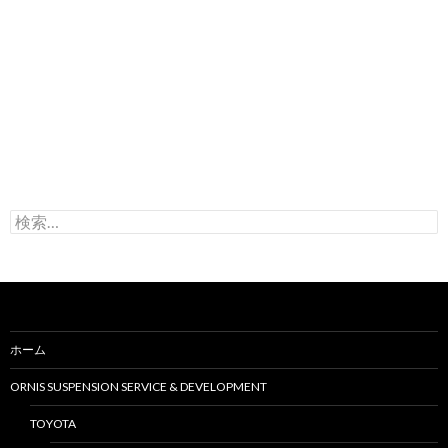
検
索
:
ホーム
ORNIS SUSPENSION SERVICE & DEVELOPMENT
TOYOTA