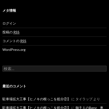
メタ情報
ログイン
投稿の
RSS
コメントの
RSS
WordPress.org
検
索
:
最近のコメント
駐車場拡大工事【ヒノキの根っこを処分②】
に
タイラップ
より
駐車場拡大工事【ヒノキの根っこを処分②】
に
御主人のBenz、奥