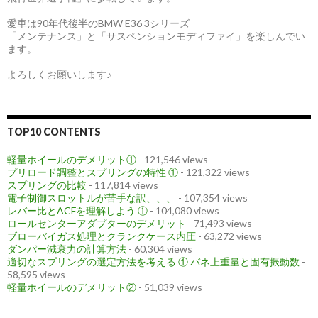
愛車は90年代後半のBMW E36 3シリーズ
「メンテナンス」と「サスペンションモディファイ」を楽しんでい
ます。
よろしくお願いします♪
TOP10 CONTENTS
軽量ホイールのデメリット①
- 121,546 views
プリロード調整とスプリングの特性 ①
- 121,322 views
スプリングの比較
- 117,814 views
電子制御スロットルが苦手な訳、、、
- 107,354 views
レバー比とACFを理解しよう ①
- 104,080 views
ロールセンターアダプターのデメリット
- 71,493 views
ブローバイガス処理とクランクケース内圧
- 63,272 views
ダンパー減衰力の計算方法
- 60,304 views
適切なスプリングの選定方法を考える ① バネ上重量と固有振動数
-
58,595 views
軽量ホイールのデメリット②
- 51,039 views