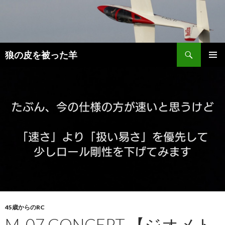
検
狼の皮を被った羊
索
コ
メインメ
ン
ニュー
テ
ン
ツ
へ
移
動
45歳からのRC
M-07 CONCEPT 【ジオメト