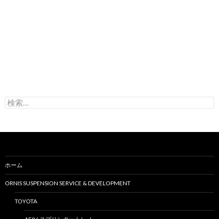
検
索
:
ホーム
ORNIS SUSPENSION SERVICE & DEVELOPMENT
TOYOTA