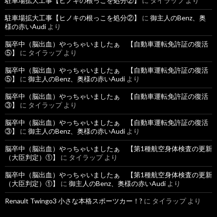
駐車場拡大工事【ヒノキの根っこを処分②】
に
タイラップ
より
駐車場拡大工事【ヒノキの根っこを処分②】
に
御主人のBenz、奥
様の赤いAudi
より
脳卒中（脳出血）やっちゃいましたぁ 【自動車運転免許証の復活
⑤】
に
タイラップ
より
脳卒中（脳出血）やっちゃいましたぁ 【自動車運転免許証の復活
⑤】
に
御主人のBenz、奥様の赤いAudi
より
脳卒中（脳出血）やっちゃいましたぁ 【自動車運転免許証の復活
③】
に
タイラップ
より
脳卒中（脳出血）やっちゃいましたぁ 【自動車運転免許証の復活
③】
に
御主人のBenz、奥様の赤いAudi
より
脳卒中（脳出血）やっちゃいましたぁ 【第1種航空身体検査の更新
（大臣判定）①】
に
タイラップ
より
脳卒中（脳出血）やっちゃいましたぁ 【第1種航空身体検査の更新
（大臣判定）①】
に
御主人のBenz、奥様の赤いAudi
より
Renault Twingo3 小さな本格スポーツカー！?
に
タイラップ
より