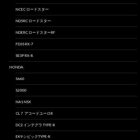
NCEC ロードスター
ND5RC ロードスター
NDERC ロードスターRF
FD3S RX-7
SE3P RX-8
HONDA
S660
S2000
NA1 NSX
CL７ アコードユーロR
DC2 インテグラ TYPE-R
EK9 シビックTYPE-R