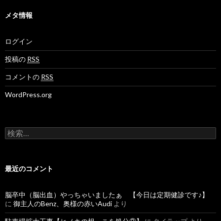
メタ情報
ログイン
投稿の
RSS
コメントの
RSS
WordPress.org
検
索
:
最近のコメント
脳卒中（脳出血）やっちゃいましたぁ 【今日は定期健診です♪】
に
御主人のBenz、奥様の赤いAudi
より