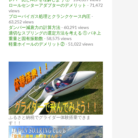
ロールセンターアダプターのデメリット
- 71,472
views
ブローバイガス処理とクランクケース内圧
-
63,252 views
ダンパー減衰力の計算方法
- 60,291 views
適切なスプリングの選定方法を考える ① バネ上
重量と固有振動数
- 58,575 views
軽量ホイールのデメリット②
- 51,022 views
グラシュになっちゃった
ふるさと納税でグライダー体験搭乗できま
す！！