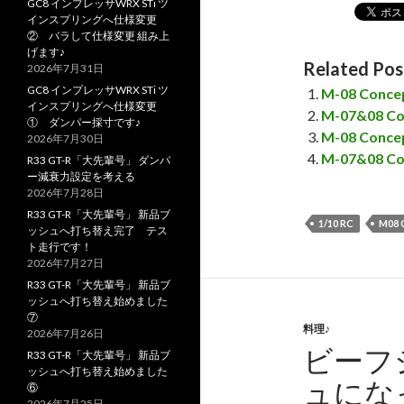
GC8 インプレッサWRX STi ツ
インスプリングへ仕様変更
② バラして仕様変更 組み上
げます♪
Related Pos
2026年7月31日
GC8 インプレッサWRX STi ツ
M-08 Co
インスプリングへ仕様変更
M-07&08 
① ダンパー採寸です♪
M-08 Con
2026年7月30日
M-07&08 
R33 GT-R「大先輩号」 ダンパ
ー減衰力設定を考える
2026年7月28日
R33 GT-R「大先輩号」 新品ブ
1/10 RC
M08
ッシュへ打ち替え完了 テス
ト走行です！
2026年7月27日
R33 GT-R「大先輩号」 新品ブ
ッシュへ打ち替え始めました
⑦
料理♪
2026年7月26日
ビーフ
R33 GT-R「大先輩号」 新品ブ
ッシュへ打ち替え始めました
ュにな
⑥
2026年7月25日