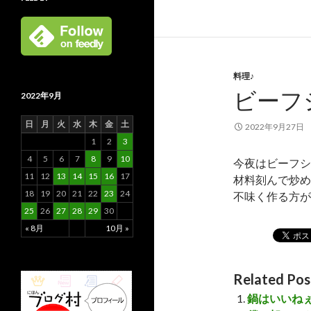
料理♪
ビーフ
2022年9月
日
月
火
水
木
金
土
2022年9月27日
1
2
3
4
5
6
7
8
9
10
今夜はビーフシ
11
12
13
14
15
16
17
材料刻んで炒め
18
19
20
21
22
23
24
不味く作る方が
25
26
27
28
29
30
« 8月
10月 »
Related Pos
鍋はいいね