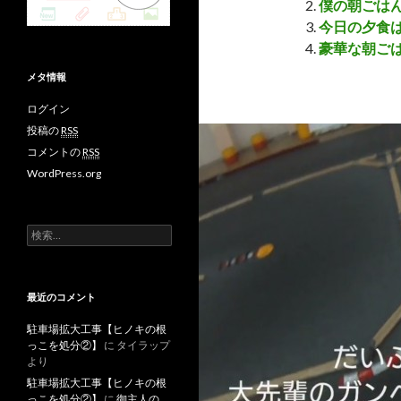
僕の朝ごは
今日の夕食
豪華な朝ご
メタ情報
ログイン
投稿の
RSS
コメントの
RSS
WordPress.org
検
索
:
最近のコメント
駐車場拡大工事【ヒノキの根
っこを処分②】
に
タイラップ
より
駐車場拡大工事【ヒノキの根
っこを処分②】
に
御主人の