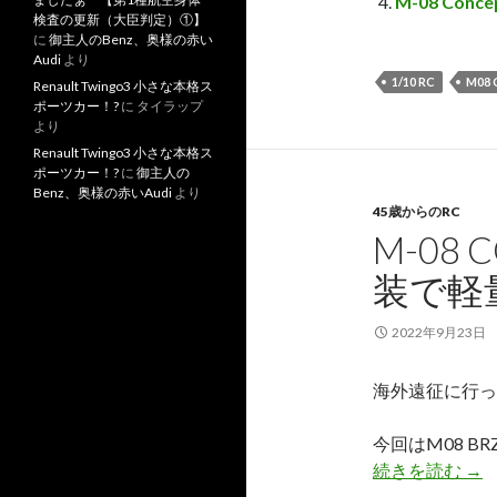
M-08 Co
検査の更新（大臣判定）①】
に
御主人のBenz、奥様の赤い
Audi
より
1/10 RC
M08
Renault Twingo3 小さな本格ス
ポーツカー！?
に
タイラップ
より
Renault Twingo3 小さな本格ス
ポーツカー！?
に
御主人の
Benz、奥様の赤いAudi
より
45歳からのRC
M-08
装で軽
2022年9月23日
海外遠征に行っ
今回はM08 B
続きを読む
M-
→