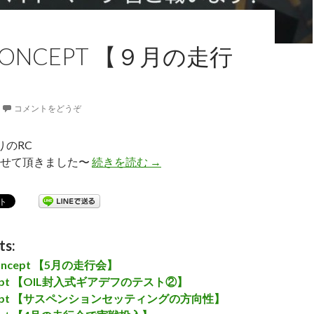
 CONCEPT 【９月の走行
コメントをどうぞ
りのRC
ませて頂きました〜
続きを読む
M-08 CONCEPT 【９月の走行
→
ts:
Concept 【5月の走行会】
ncept 【OIL封入式ギアデフのテスト②】
ncept 【サスペンションセッティングの方向性】