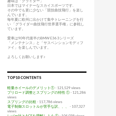
趣味は「グライダー」
日本ではマイナーなスカイスポーツです.
その中でも更に少ない「競技曲技飛行」を楽し
んでいます。
毎年夏に欧州に出かけて集中トレーニングを行
い 「グライダー曲技飛行世界選手権」に参戦し
ています。
愛車は90年代後半のBMW E36 3シリーズ
「メンテナンス」と「サスペンションモディフ
ァイ」を楽しんでいます。
よろしくお願いします♪
TOP10 CONTENTS
軽量ホイールのデメリット①
- 121,529 views
プリロード調整とスプリングの特性 ①
- 121,286
views
スプリングの比較
- 117,786 views
電子制御スロットルが苦手な訳、、、
- 107,327
views
レバー比とACFを理解しよう ①
- 104,039 views