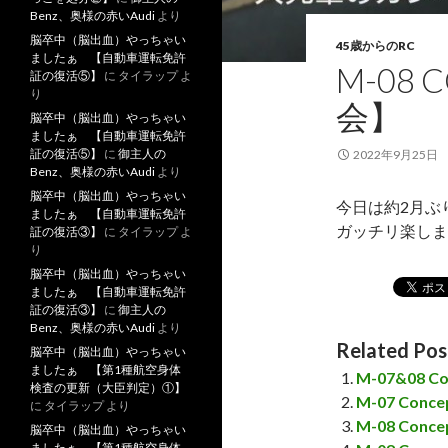
Benz、奥様の赤いAudi
より
脳卒中（脳出血）やっちゃい
45歳からのRC
ましたぁ 【自動車運転免許
M-08
証の復活⑤】
に
タイラップ
よ
り
会】
脳卒中（脳出血）やっちゃい
ましたぁ 【自動車運転免許
証の復活⑤】
に
御主人の
2022年9月25日
Benz、奥様の赤いAudi
より
脳卒中（脳出血）やっちゃい
今日は約2月ぶ
ましたぁ 【自動車運転免許
ガッチリ楽し
証の復活③】
に
タイラップ
よ
り
脳卒中（脳出血）やっちゃい
ましたぁ 【自動車運転免許
証の復活③】
に
御主人の
Benz、奥様の赤いAudi
より
Related Pos
脳卒中（脳出血）やっちゃい
ましたぁ 【第1種航空身体
M-07&08 
検査の更新（大臣判定）①】
M-07 Co
に
タイラップ
より
M-08 Co
脳卒中（脳出血）やっちゃい
ましたぁ 【第1種航空身体