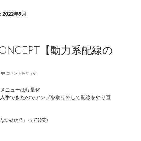
2022年9月
 CONCEPT【動力系配線の
】
コメントをどうぞ
メニューは軽量化
入手できたのでアンプを取り外して配線をやり直
いのか?」って?(笑)
08 CONCEPT【動力系配線の軽量化】