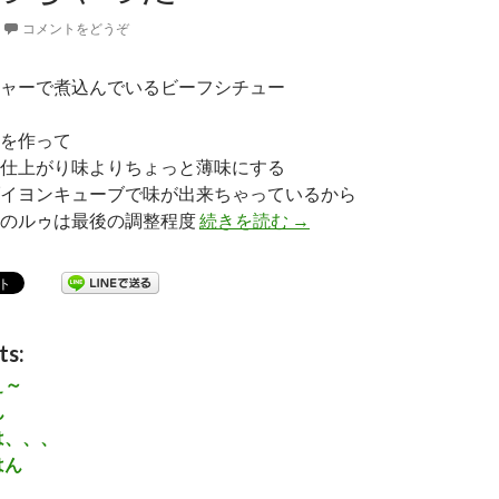
コメントをどうぞ
ャーで煮込んでいるビーフシチュー
を作って
仕上がり味よりちょっと薄味にする
イヨンキューブで味が出来ちゃっているから
ーのルゥは最後の調整程度
続きを読む
ビーフシチューの予定が
→
ts:
ぇ～
ん
は、、、
はん