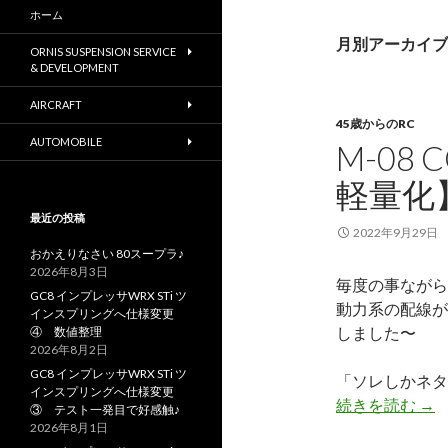
ホーム
月別アーカイブ: 
ORNIS SUSPENSION SERVICE
& DEVELOPMENT
AIRCRAFT
45歳からのRC
AUTOMOBILE
M-08
軽量化
最近の投稿
2022年9月29日
おかえりなさい 80スープラ♪
2026年8月3日
毎度の事ながら
GC8 インプレッサWRX STi ツ
動力系の配線が
インスプリングへ仕様変更
しました〜
④ 数値整理
2026年8月2日
GC8 インプレッサWRX STi ツ
「ソレしかネタな
インスプリングへ仕様変更
続きを読む
M-
→
③ テスト一発目で好感触♪
2026年8月1日