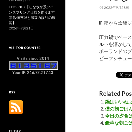
FD3S RX-7【しなやか系ツイ
2022年9月28日
ンスプリング仕様を作ります
⑤ 数値整理と減衰力設計の確
昨夜から炊飯ジ
認】
2026年7月21日
圧力鍋でベース
ルゥを溶かして
VISITOR COUNTER
ポーランドのブ
ビーフシチュ
Visits since 2014
Your IP: 216.73.217.13
Related Pos
RSS
鍋はいいね
僕の朝ごは
今日の夕食
豪華な朝ご
FEEDLY