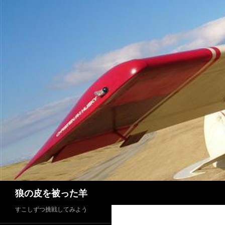
検
狼の皮を被った羊
索
すこしずつ挑戦してみよう