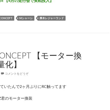
ncept 【4月の走行会で実戦投入】
 CONCEPT
Mシャーシ
厚木レジャーランド
 CONCEPT 【モーター換
量化】
コメントをどうぞ
ていたんで2ヶ月ぶりにRC触ってます
RZ君のモーター換装
08 CONCEPT 【モーター換装で軽量化】