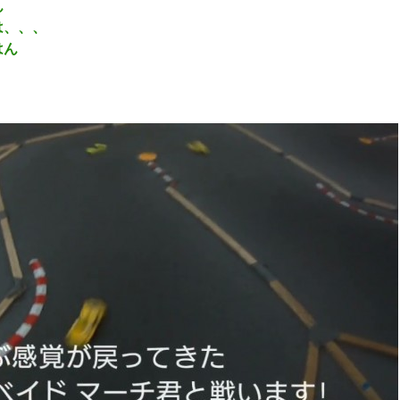
ん
は、、、
はん