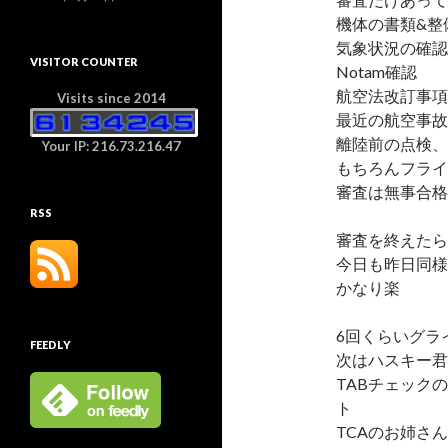
機体の書類&整
気象状況の確認
VISITOR COUNTER
Notam確認
航空法改訂事項
Visits since 2014
最近の航空事故
離陸前の点検、
Your IP: 216.73.216.47
もちろんフライ
審査は無事合格
RSS
審査を終えたら
今日も昨日同様
かなり楽
6回くらいグラ
FEEDLY
次はハスキー君
TABチェック
ト
TCAのお姉さ