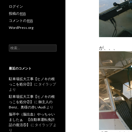
ログイン
投稿の
RSS
コメントの
RSS
WordPress.org
検
が、、、
索
:
最近のコメント
駐車場拡大工事【ヒノキの根
っこを処分②】
に
タイラップ
より
駐車場拡大工事【ヒノキの根
っこを処分②】
に
御主人の
Benz、奥様の赤いAudi
より
脳卒中（脳出血）やっちゃい
ましたぁ 【自動車運転免許
証の復活⑤】
に
タイラップ
よ
り