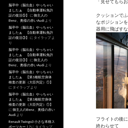
「見せてもらおう
脳卒中（脳出血）やっちゃい
ましたぁ 【自動車運転免許
クッションでふ
証の復活⑤】
に
御主人の
Benz、奥様の赤いAudi
より
なポジションを
脳卒中（脳出血）やっちゃい
器用に飛ばすな
ましたぁ 【自動車運転免許
証の復活③】
に
タイラップ
よ
り
脳卒中（脳出血）やっちゃい
ましたぁ 【自動車運転免許
証の復活③】
に
御主人の
Benz、奥様の赤いAudi
より
脳卒中（脳出血）やっちゃい
ましたぁ 【第1種航空身体
検査の更新（大臣判定）①】
に
タイラップ
より
脳卒中（脳出血）やっちゃい
ましたぁ 【第1種航空身体
検査の更新（大臣判定）①】
に
御主人のBenz、奥様の赤い
Audi
より
フライトの後に
Renault Twingo3 小さな本格ス
終わらせて
ポーツカー！?
に
タイラップ