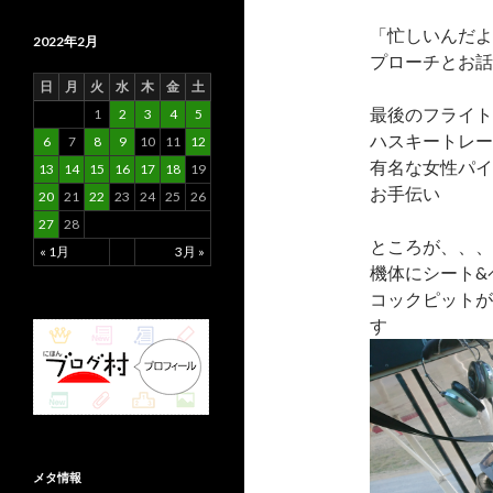
「忙しいんだよ
2022年2月
プローチとお話
日
月
火
水
木
金
土
最後のフライト
1
2
3
4
5
ハスキートレー
6
7
8
9
10
11
12
有名な女性パイ
13
14
15
16
17
18
19
お手伝い
20
21
22
23
24
25
26
27
28
ところが、、、
« 1月
3月 »
機体にシート&
コックピットが
す
メタ情報