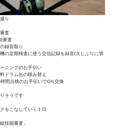
盛り
審査
能審査
クの録音取り
機の定期検査に使う交信記録を録音(久しぶりに管
ーニングのお手伝い
料ドラム缶の積み替え
5時間点検のお手伝いでOIL交換
りそうです
クをこなしていく１日
縦技能審査」