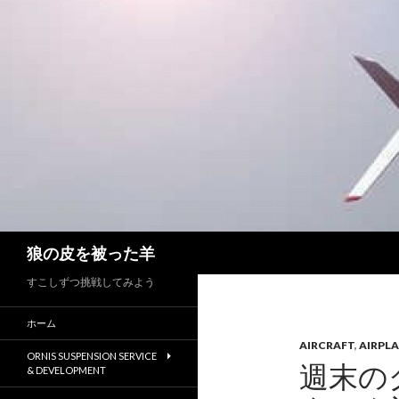
検
狼の皮を被った羊
索
すこしずつ挑戦してみよう
ホーム
AIRCRAFT
,
AIRPL
ORNIS SUSPENSION SERVICE
週末の
& DEVELOPMENT