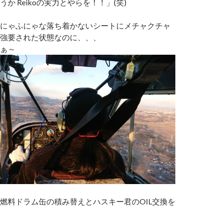
か Reikoの実力とやらを！！」(笑)
にゃふにゃな落ち着かないシートにメチャクチャ
強要された状態なのに、、、
ぁ～
燃料ドラム缶の積み替えとハスキー君のOIL交換を