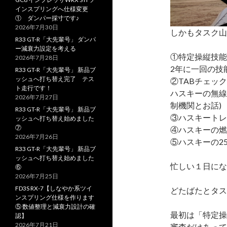
インスプリングへ仕様変更
① ダンパー採寸です♪
2026年7月30日
しかもタスク山
R33 GT-R「大先輩号」 ダンパ
ー減衰力設定を考える
①特定操縦技能
2026年7月28日
2年に一回の技
R33 GT-R「大先輩号」 新品ブ
ッシュへ打ち替え完了 テス
②TABチェッ
ト走行です！
ハスキーの無線
2026年7月27日
制機関とお話)
R33 GT-R「大先輩号」 新品ブ
③ハスキートレ
ッシュへ打ち替え始めました
⑦
④ハスキーの燃
2026年7月26日
⑤ハスキーの2
R33 GT-R「大先輩号」 新品ブ
ッシュへ打ち替え始めました
忙しい１日にな
⑥
2026年7月25日
FD3S RX-7【しなやか系ツイ
どたばたとタス
ンスプリング仕様を作ります
⑤ 数値整理と減衰力設計の確
最初は「特定操
認】
2026年7月21日
審査だけあって