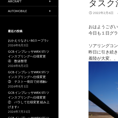
タスク
AIRCRAFT
AUTOMOBILE
2022年2月6日
おはようござい
最近の投稿
今日も１日グラ
おかえりなさい 80スープラ♪
ソアリングコン
2026年8月3日
昨日に引き続き
GC8 インプレッサWRX STi ツ
インスプリングへ仕様変更
着陸が大変、、
④ 数値整理
2026年8月2日
GC8 インプレッサWRX STi ツ
インスプリングへ仕様変更
③ テスト一発目で好感触♪
2026年8月1日
GC8 インプレッサWRX STi ツ
インスプリングへ仕様変更
② バラして仕様変更 組み上
げます♪
2026年7月31日
GC8 インプレッサWRX STi ツ