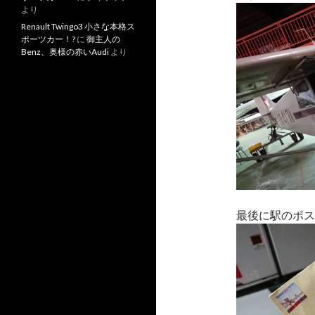
より
Renault Twingo3 小さな本格ス
ポーツカー！?
に
御主人の
Benz、奥様の赤いAudi
より
最後に駅のポス