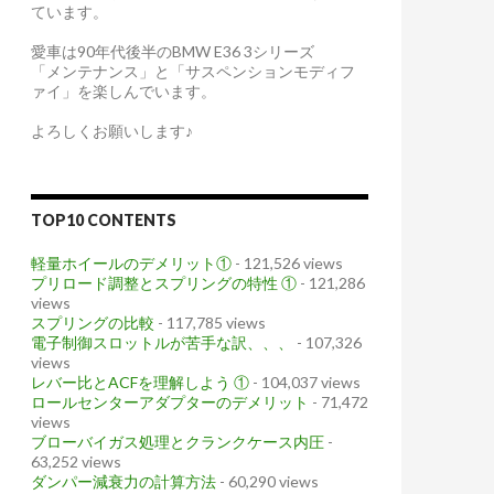
ています。
愛車は90年代後半のBMW E36 3シリーズ
「メンテナンス」と「サスペンションモディフ
ァイ」を楽しんでいます。
よろしくお願いします♪
TOP10 CONTENTS
軽量ホイールのデメリット①
- 121,526 views
プリロード調整とスプリングの特性 ①
- 121,286
views
スプリングの比較
- 117,785 views
電子制御スロットルが苦手な訳、、、
- 107,326
views
レバー比とACFを理解しよう ①
- 104,037 views
ロールセンターアダプターのデメリット
- 71,472
views
ブローバイガス処理とクランクケース内圧
-
63,252 views
ダンパー減衰力の計算方法
- 60,290 views