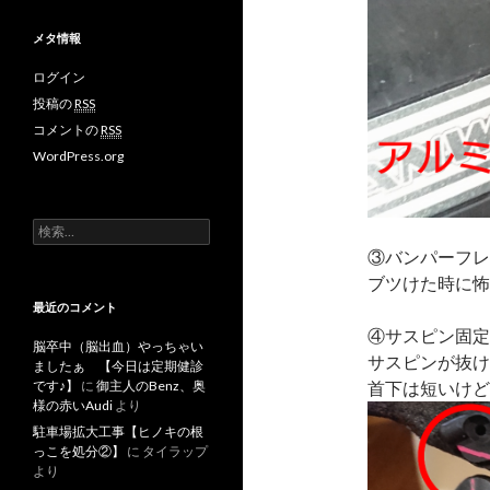
メタ情報
ログイン
投稿の
RSS
コメントの
RSS
WordPress.org
検
索
③バンパーフレ
:
ブツけた時に怖
最近のコメント
④サスピン固定
脳卒中（脳出血）やっちゃい
サスピンが抜け
ましたぁ 【今日は定期健診
首下は短いけど
です♪】
に
御主人のBenz、奥
様の赤いAudi
より
駐車場拡大工事【ヒノキの根
っこを処分②】
に
タイラップ
より