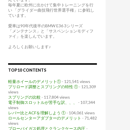
毎年夏に欧州に出かけて集中トレーニングを行
い 「グライダー曲技飛行世界選手権」に参戦し
ています。
愛車は90年代後半のBMW E36 3シリーズ
「メンテナンス」と「サスペンションモディフ
ァイ」を楽しんでいます。
よろしくお願いします♪
TOP10 CONTENTS
軽量ホイールのデメリット①
- 121,541 views
プリロード調整とスプリングの特性 ①
- 121,309
views
スプリングの比較
- 117,804 views
電子制御スロットルが苦手な訳、、、
- 107,344
views
レバー比とACFを理解しよう ①
- 104,061 views
ロールセンターアダプターのデメリット
- 71,482
views
ブローバイガス処理とクランクケース内圧
-