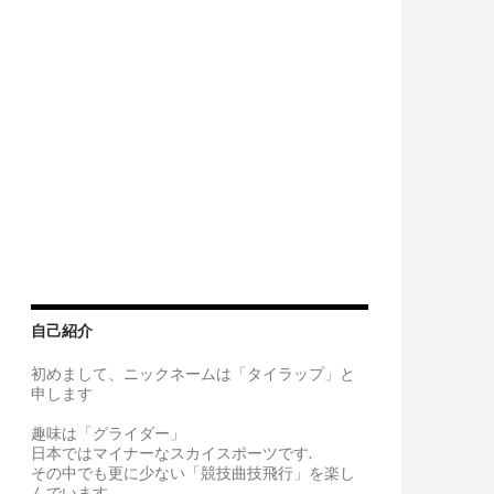
自己紹介
初めまして、ニックネームは「タイラップ」と
申します
趣味は「グライダー」
日本ではマイナーなスカイスポーツです.
その中でも更に少ない「競技曲技飛行」を楽し
んでいます。