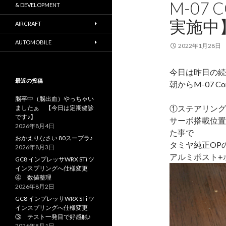
M-07
& DEVELOPMENT
実施中
AIRCRAFT
AUTOMOBILE
2022年1月28日
今日は昨日の続
最近の投稿
朝からM-07 
脳卒中（脳出血）やっちゃい
①ステアリング
ましたぁ 【今日は定期健診
です♪】
サーボ搭載位置
2026年8月4日
た事で
おかえりなさい 80スープラ♪
タミヤ純正OP
2026年8月3日
アルミポスト+
GC8 インプレッサWRX STi ツ
インスプリングへ仕様変更
④ 数値整理
2026年8月2日
GC8 インプレッサWRX STi ツ
インスプリングへ仕様変更
③ テスト一発目で好感触♪
2026年8月1日