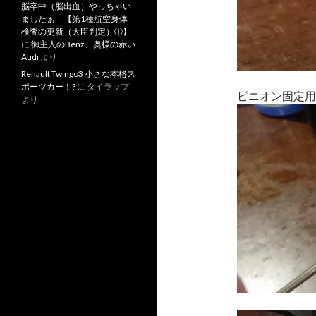
脳卒中（脳出血）やっちゃい
ましたぁ 【第1種航空身体
検査の更新（大臣判定）①】
に
御主人のBenz、奥様の赤い
Audi
より
Renault Twingo3 小さな本格ス
ポーツカー！?
に
タイラップ
ピニオン固定用
より