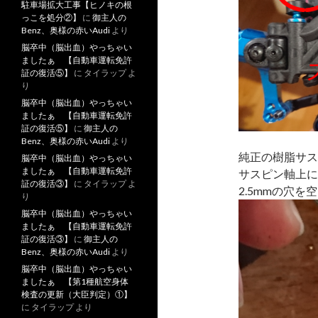
駐車場拡大工事【ヒノキの根
っこを処分②】
に
御主人の
Benz、奥様の赤いAudi
より
脳卒中（脳出血）やっちゃい
ましたぁ 【自動車運転免許
証の復活⑤】
に
タイラップ
よ
り
脳卒中（脳出血）やっちゃい
ましたぁ 【自動車運転免許
証の復活⑤】
に
御主人の
Benz、奥様の赤いAudi
より
純正の樹脂サス
脳卒中（脳出血）やっちゃい
ましたぁ 【自動車運転免許
サスピン軸上に
証の復活③】
に
タイラップ
よ
2.5mmの穴を
り
脳卒中（脳出血）やっちゃい
ましたぁ 【自動車運転免許
証の復活③】
に
御主人の
Benz、奥様の赤いAudi
より
脳卒中（脳出血）やっちゃい
ましたぁ 【第1種航空身体
検査の更新（大臣判定）①】
に
タイラップ
より