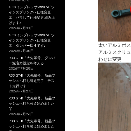
GC8 インプレッサWRX STi ツ
インスプリングへ仕様変更
② バラして仕様変更 組み上
げます♪
2026年7月31日
GC8 インプレッサWRX STi ツ
インスプリングへ仕様変更
太いアルミポス
① ダンパー採寸です♪
2026年7月30日
アルミスクリュ
R33 GT-R「大先輩号」 ダンパ
わせに変更
ー減衰力設定を考える
2026年7月28日
R33 GT-R「大先輩号」 新品ブ
ッシュへ打ち替え完了 テス
ト走行です！
2026年7月27日
R33 GT-R「大先輩号」 新品ブ
ッシュへ打ち替え始めました
⑦
2026年7月26日
R33 GT-R「大先輩号」 新品ブ
ッシュへ打ち替え始めました