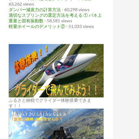
63,262 views
ダンパー減衰力の計算方法
- 60,298 views
適切なスプリングの選定方法を考える ① バネ上
重量と固有振動数
- 58,581 views
軽量ホイールのデメリット②
- 51,033 views
ふるさと納税でグライダー体験搭乗できま
す！！