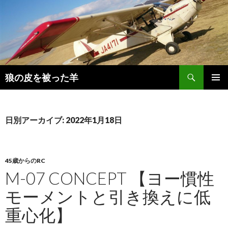
検
狼の皮を被った羊
索
コ
メインメ
ン
ニュー
テ
ン
日別アーカイブ: 2022年1月18日
ツ
へ
移
動
45歳からのRC
M-07 CONCEPT 【ヨー慣性
モーメントと引き換えに低
重心化】