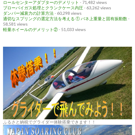
ロールセンターアダプターのデメリット
- 71,482 views
ブローバイガス処理とクランクケース内圧
- 63,262 views
ダンパー減衰力の計算方法
- 60,298 views
適切なスプリングの選定方法を考える ① バネ上重量と固有振動数
-
58,581 views
軽量ホイールのデメリット②
- 51,033 views
ふるさと納税でグライダー体験搭乗できます！！