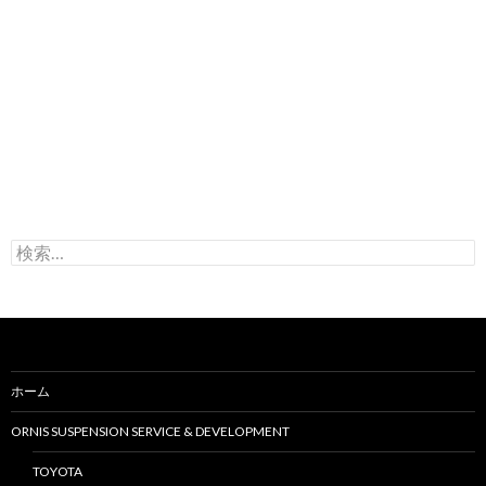
検
索
:
ホーム
ORNIS SUSPENSION SERVICE & DEVELOPMENT
TOYOTA