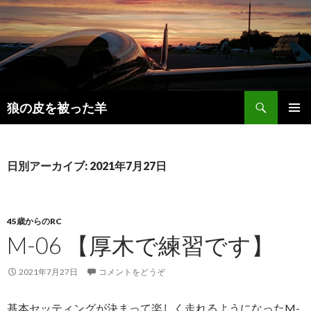
検
狼の皮を被った羊
索
コ
メインメ
ン
ニュー
テ
ン
日別アーカイブ: 2021年7月27日
ツ
へ
移
動
45歳からのRC
M-06 【厚木で練習です】
2021年7月27日
コメントをどうぞ
基本セッティングが決まって楽しく走れるようになったM-