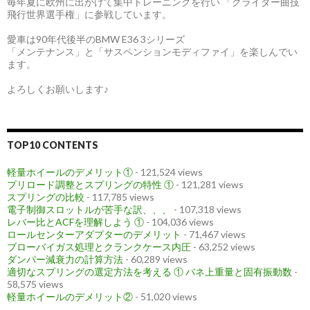
毎年夏に欧州に出かけて集中トレーニングを行い 「グライダー曲技
飛行世界選手権」に参戦しています。
愛車は90年代後半のBMW E36 3シリーズ
「メンテナンス」と「サスペンションモディファイ」を楽しんでい
ます。
よろしくお願いします♪
TOP10 CONTENTS
軽量ホイールのデメリット①
- 121,524 views
プリロード調整とスプリングの特性 ①
- 121,281 views
スプリングの比較
- 117,785 views
電子制御スロットルが苦手な訳、、、
- 107,318 views
レバー比とACFを理解しよう ①
- 104,036 views
ロールセンターアダプターのデメリット
- 71,467 views
ブローバイガス処理とクランクケース内圧
- 63,252 views
ダンパー減衰力の計算方法
- 60,289 views
適切なスプリングの選定方法を考える ① バネ上重量と固有振動数
-
58,575 views
軽量ホイールのデメリット②
- 51,020 views