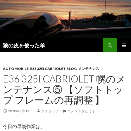
検
狼の皮を被った羊
索
コ
メインメ
ン
ニュー
テ
ン
AUTOMOBILE
,
E36 325I CABRIOLET BLOG
,
メンテナンス
ツ
E36 325I CABRIOLET 幌のメ
へ
ンテナンス⑤ 【ソフトトッ
移
動
プ フレームの再調整 】
2020年5月13日
タイラップ
コメントをどうぞ
今日の早朝作業は、