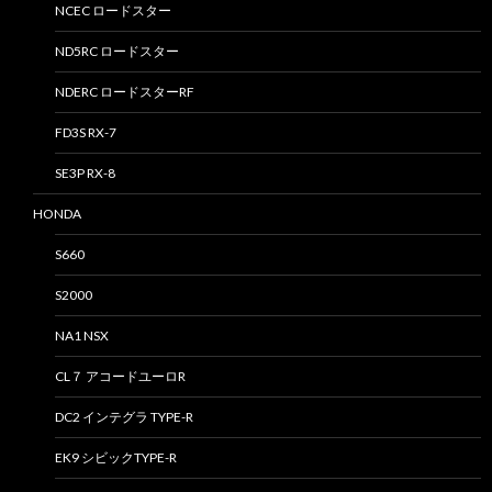
NCEC ロードスター
ND5RC ロードスター
NDERC ロードスターRF
FD3S RX-7
SE3P RX-8
HONDA
S660
S2000
NA1 NSX
CL７ アコードユーロR
DC2 インテグラ TYPE-R
EK9 シビックTYPE-R