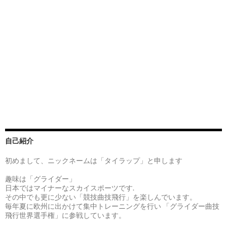
自己紹介
初めまして、ニックネームは「タイラップ」と申します
趣味は「グライダー」
日本ではマイナーなスカイスポーツです.
その中でも更に少ない「競技曲技飛行」を楽しんでいます。
毎年夏に欧州に出かけて集中トレーニングを行い 「グライダー曲技
飛行世界選手権」に参戦しています。