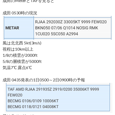
成田のMeterとTAFを見ると
成田 0530時の現況
風は北北西 5kt(3m/s)
視程は10km以上
1/8の積雲が2000ft
5/8の層積雲が5000ft
気温7℃ 露点6℃
成田 0435発表の1日0500～2日0900時の予報