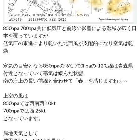
850hpa 700hpa共に低気圧と前線の影響による湿域が広く日
本を覆っていますが
低気圧の東進により乾いた北西風が支配的になり空気は乾
燥
寒気の目安となる850hpaの-6℃ 700hpaの-12℃線は青森県
付近となっていて寒気は緩んだ状態
南の海上の長い前線と合わせて「春」を感じますねぇ～
上空の風は
850hpaでは西南西 10kt
700hpaでは西 25kt
となっています。
局地天気として