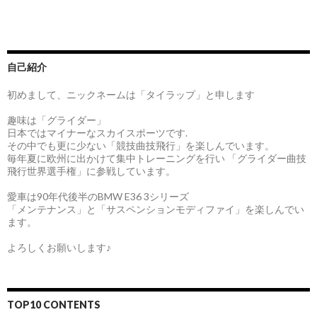
自己紹介
初めまして、ニックネームは「タイラップ」と申します
趣味は「グライダー」
日本ではマイナーなスカイスポーツです.
その中でも更に少ない「競技曲技飛行」を楽しんでいます。
毎年夏に欧州に出かけて集中トレーニングを行い 「グライダー曲技
飛行世界選手権」に参戦しています。
愛車は90年代後半のBMW E36 3シリーズ
「メンテナンス」と「サスペンションモディファイ」を楽しんでい
ます。
よろしくお願いします♪
TOP10 CONTENTS