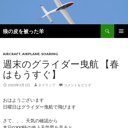
検
狼の皮を被った羊
索
コ
メインメ
ン
ニュー
テ
ン
AIRCRAFT
,
AIRPLANE
,
SOARING
ツ
週末のグライダー曳航 【春
へ
はもうすぐ】
移
動
2020年3月1日
タイラップ
コメントをどうぞ
おはようございます
日曜日はグライダー曳航で飛びます
さて、、、天気の確認から
本日0300時の地上天気図を見ると