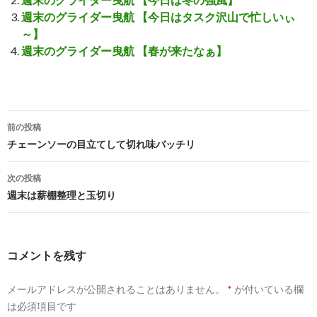
週末のグライダー曳航 【今日はタスク沢山で忙しいぃ
～】
週末のグライダー曳航 【春が来たなぁ】
前の投稿
投
チェーンソーの目立てして切れ味バッチリ
稿
次の投稿
ナ
週末は薪棚整理と玉切り
ビ
ゲ
コメントを残す
ー
メールアドレスが公開されることはありません。
*
が付いている欄
シ
は必須項目です