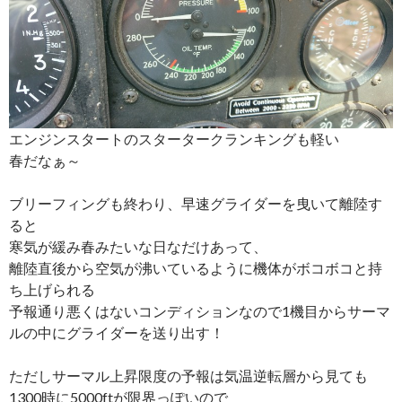
エンジンスタートのスタータークランキングも軽い
春だなぁ～
ブリーフィングも終わり、早速グライダーを曳いて離陸す
ると
寒気が緩み春みたいな日なだけあって、
離陸直後から空気が沸いているように機体がボコボコと持
ち上げられる
予報通り悪くはないコンディションなので1機目からサーマ
ルの中にグライダーを送り出す！
ただしサーマル上昇限度の予報は気温逆転層から見ても
1300時に5000ftが限界っぽいので