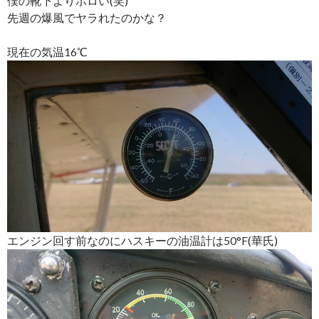
僕の靴下よりボロい(笑)
先週の爆風でヤラれたのかな？
現在の気温16℃
エンジン回す前なのにハスキーの油温計は50°F(華氏)