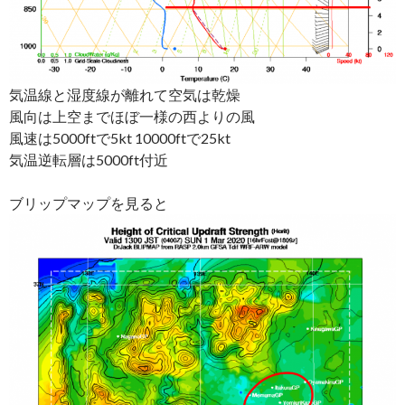
気温線と湿度線が離れて空気は乾燥
風向は上空までほぼ一様の西よりの風
風速は5000ftで5kt 10000ftで25kt
気温逆転層は5000ft付近
ブリップマップを見ると