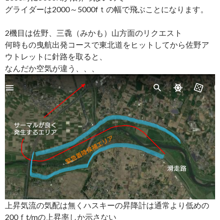
グライダーは2000～5000fｔの幅で飛ぶことになります。
2機目は佐野、三毳（みかも）山方面のリクエスト
何時もの曳航出発コースで東北道をヒットしてから佐野ア
ウトレットに針路を取ると、
なんだか空気が違う、、、
上昇気流の気配は無くハスキーの昇降計は通常より低めの
200ｆt/mの上昇率しか示さない