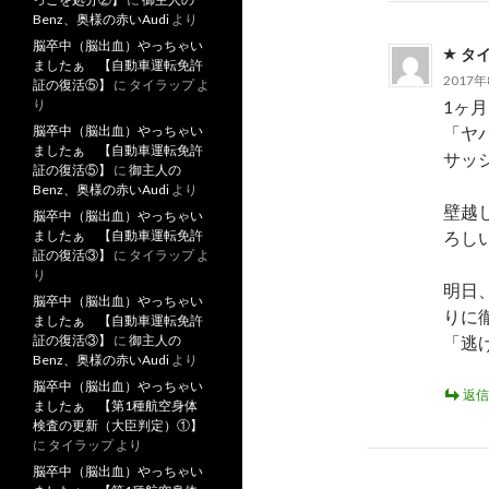
Benz、奥様の赤いAudi
より
脳卒中（脳出血）やっちゃい
タ
ましたぁ 【自動車運転免許
2017年
証の復活⑤】
に
タイラップ
よ
1ヶ
り
「ヤ
脳卒中（脳出血）やっちゃい
ましたぁ 【自動車運転免許
サッ
証の復活⑤】
に
御主人の
Benz、奥様の赤いAudi
より
壁越
脳卒中（脳出血）やっちゃい
ろし
ましたぁ 【自動車運転免許
証の復活③】
に
タイラップ
よ
り
明日
脳卒中（脳出血）やっちゃい
りに
ましたぁ 【自動車運転免許
「逃
証の復活③】
に
御主人の
Benz、奥様の赤いAudi
より
脳卒中（脳出血）やっちゃい
返信
ましたぁ 【第1種航空身体
検査の更新（大臣判定）①】
に
タイラップ
より
脳卒中（脳出血）やっちゃい