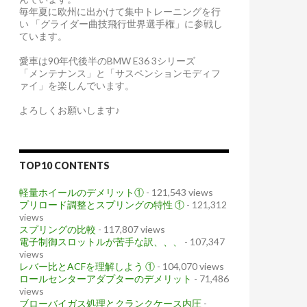
毎年夏に欧州に出かけて集中トレーニングを行
い 「グライダー曲技飛行世界選手権」に参戦し
ています。
愛車は90年代後半のBMW E36 3シリーズ
「メンテナンス」と「サスペンションモディフ
ァイ」を楽しんでいます。
よろしくお願いします♪
TOP10 CONTENTS
軽量ホイールのデメリット①
- 121,543 views
プリロード調整とスプリングの特性 ①
- 121,312
views
スプリングの比較
- 117,807 views
電子制御スロットルが苦手な訳、、、
- 107,347
views
レバー比とACFを理解しよう ①
- 104,070 views
ロールセンターアダプターのデメリット
- 71,486
views
ブローバイガス処理とクランクケース内圧
-