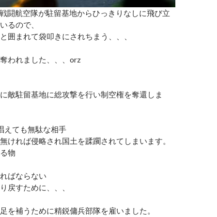
onetの戦闘航空隊が駐留基地からひっきりなしに飛び立
いるので、
と囲まれて袋叩きにされちまう、、、
奪われました、、、orz
に敵駐留基地に総攻撃を行い制空権を奪還しま
唱えても無駄な相手
無ければ侵略され国土を蹂躙されてしまいます。
る物
ればならない
り戻すために、、、
足を補うために精鋭傭兵部隊を雇いました。