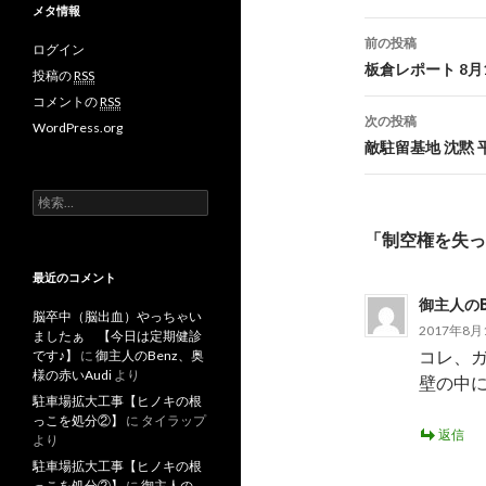
メタ情報
前の投稿
ログイン
投
板倉レポート 8月
投稿の
RSS
コメントの
RSS
稿
次の投稿
WordPress.org
ナ
敵駐留基地 沈黙
ビ
検
ゲ
索
「制空権を失っ
:
ー
最近のコメント
シ
御主人のB
脳卒中（脳出血）やっちゃい
2017年8月1
ョ
ましたぁ 【今日は定期健診
コレ、ガ
です♪】
に
御主人のBenz、奥
ン
様の赤いAudi
より
壁の中
駐車場拡大工事【ヒノキの根
っこを処分②】
に
タイラップ
返信
より
駐車場拡大工事【ヒノキの根
っこを処分②】
に
御主人の