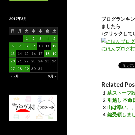
ブログランキン
2017年8月
ましたら
日
月
火
水
木
金
土
↓クリックして
1
2
3
4
5
6
7
8
9
10
11
12
にほんブログ村
13
14
15
16
17
18
19
20
21
22
23
24
25
26
27
28
29
30
31
« 7月
9月 »
Related Pos
薪ストーブ
引越し 本命
山は寒い、
鍵受領しま