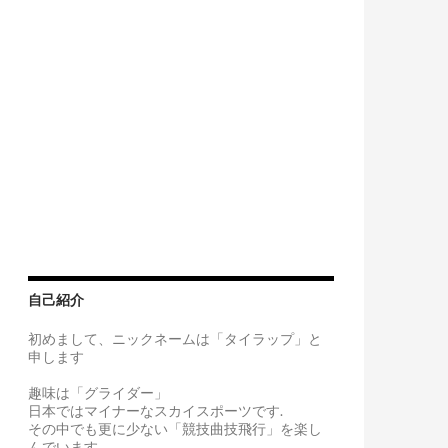
自己紹介
初めまして、ニックネームは「タイラップ」と
申します
趣味は「グライダー」
日本ではマイナーなスカイスポーツです.
その中でも更に少ない「競技曲技飛行」を楽し
んでいます。