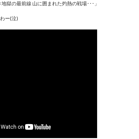
 地獄の最前線 山に囲まれた灼熱の戦場･･･」
わー(泣)