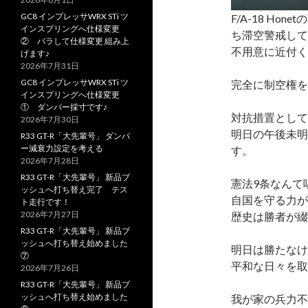
GC8 インプレッサWRX STi ツ
F/A-18 H
インスプリングへ仕様変更
ち滞空警戒して
② バラして仕様変更 組み上
不用意に近付く
げます♪
2026年7月31日
GC8 インプレッサWRX STi ツ
完全に制空権を
インスプリングへ仕様変更
① ダンパー採寸です♪
対抗措置として
2026年7月30日
明日の午後未明
R33 GT-R「大先輩号」 ダンパ
ー減衰力設定を考える
す。
2026年7月28日
R33 GT-R「大先輩号」 新品ブ
憲法9条なんて
ッシュへ打ち替え完了 テス
自国を守る力が
ト走行です！
2026年7月27日
歴史は勝者が綴
R33 GT-R「大先輩号」 新品ブ
ッシュへ打ち替え始めました
明日は勝たなけ
⑦
平和な日々を取
2026年7月26日
R33 GT-R「大先輩号」 新品ブ
ッシュへ打ち替え始めました
我が家の兵力不