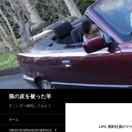
検
狼の皮を被った羊
索
すこしずつ挑戦してみよう
ホーム
LIFE
,
契約社員のマ
ORNIS SUSPENSION SERVICE