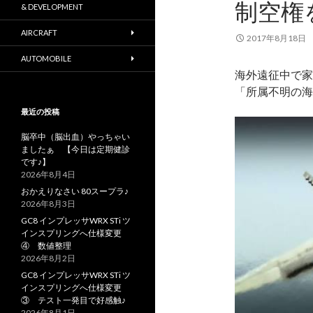
制空権
& DEVELOPMENT
AIRCRAFT
2017年8月18日
AUTOMOBILE
海外遠征中で家
「所属不明の海
最近の投稿
脳卒中（脳出血）やっちゃい
ましたぁ 【今日は定期健診
です♪】
2026年8月4日
おかえりなさい 80スープラ♪
2026年8月3日
GC8 インプレッサWRX STi ツ
インスプリングへ仕様変更
④ 数値整理
2026年8月2日
GC8 インプレッサWRX STi ツ
インスプリングへ仕様変更
③ テスト一発目で好感触♪
2026年8月1日