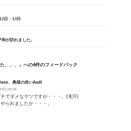
12日・13日
 平和が訪れました。
た、、、」への4件のフィードバック
enz、奥様の赤いAudi
9日 00:04
チでダメなヤツですが・・・。(滝汗)
にやられましたか・・・。