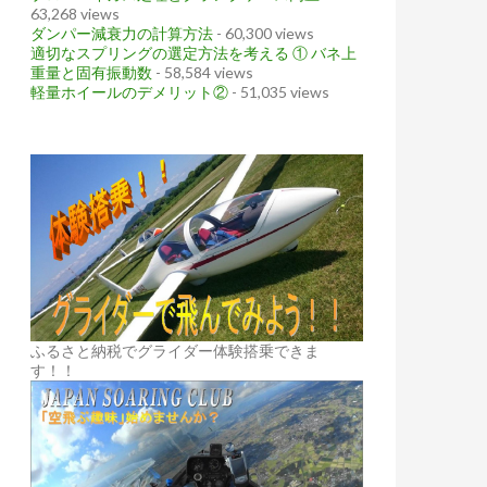
63,268 views
ダンパー減衰力の計算方法
- 60,300 views
適切なスプリングの選定方法を考える ① バネ上
重量と固有振動数
- 58,584 views
軽量ホイールのデメリット②
- 51,035 views
ふるさと納税でグライダー体験搭乗できま
す！！