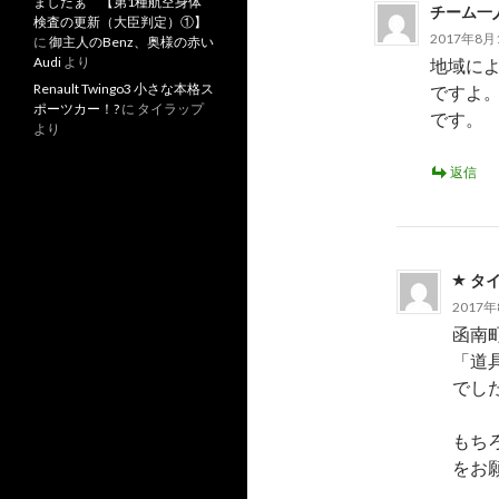
ましたぁ 【第1種航空身体
チーム一
検査の更新（大臣判定）①】
2017年8月1
に
御主人のBenz、奥様の赤い
Audi
より
地域に
Renault Twingo3 小さな本格ス
ですよ
ポーツカー！?
に
タイラップ
です。
より
返信
タ
2017年
函南
「道
でした
もち
をお