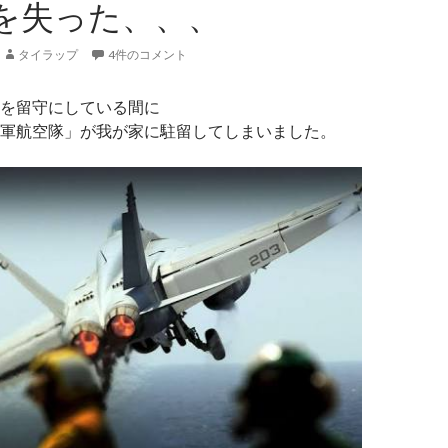
を失った、、、
タイラップ
4件のコメント
を留守にしている間に
軍航空隊」が我が家に駐留してしまいました。