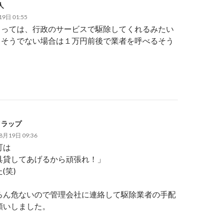
人
9日 01:55
よっては、行政のサービスで駆除してくれるみたい
。そうでない場合は１万円前後で業者を呼べるそう
イラップ
8月19日 09:36
町は
具貸してあげるから頑張れ！」
(笑)
ろん危ないので管理会社に連絡して駆除業者の手配
願いしました。