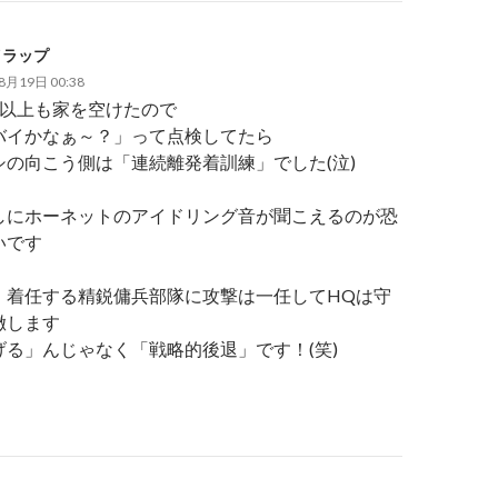
イラップ
8月19日 00:38
月以上も家を空けたので
バイかなぁ～？」って点検してたら
シの向こう側は「連続離発着訓練」でした(泣)
しにホーネットのアイドリング音が聞こえるのが恐
いです
、着任する精鋭傭兵部隊に攻撃は一任してHQは守
徹します
げる」んじゃなく「戦略的後退」です！(笑)