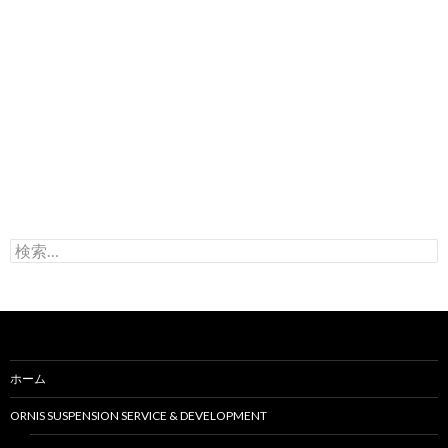
検
索
:
ホーム
ORNIS SUSPENSION SERVICE & DEVELOPMENT