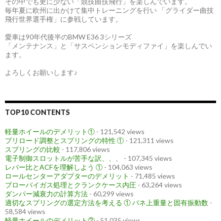
その中でも更に少ない「競技曲技飛行」を楽しんでいます。
毎年夏に欧州に出かけて集中トレーニングを行い 「グライダー曲技
飛行世界選手権」に参戦しています。
愛車は90年代後半のBMW E36 3シリーズ
「メンテナンス」と「サスペンションモディファイ」を楽しんでい
ます。
よろしくお願いします♪
TOP10 CONTENTS
軽量ホイールのデメリット①
- 121,542 views
プリロード調整とスプリングの特性 ①
- 121,311 views
スプリングの比較
- 117,806 views
電子制御スロットルが苦手な訳、、、
- 107,345 views
レバー比とACFを理解しよう ①
- 104,063 views
ロールセンターアダプターのデメリット
- 71,485 views
ブローバイガス処理とクランクケース内圧
- 63,264 views
ダンパー減衰力の計算方法
- 60,299 views
適切なスプリングの選定方法を考える ① バネ上重量と固有振動数
-
58,584 views
軽量ホイールのデメリット②
- 51,035 views