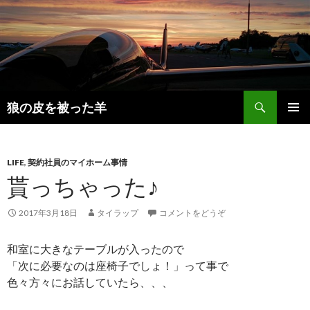
検
狼の皮を被った羊
索
コ
メインメ
ン
ニュー
テ
ン
LIFE
,
契約社員のマイホーム事情
ツ
貰っちゃった♪
へ
移
2017年3月18日
タイラップ
コメントをどうぞ
動
和室に大きなテーブルが入ったので
「次に必要なのは座椅子でしょ！」って事で
色々方々にお話していたら、、、