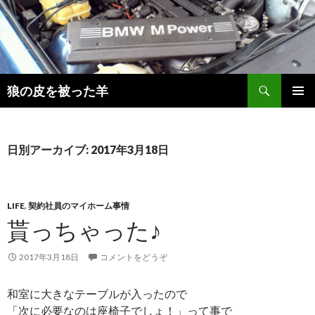
検
狼の皮を被った羊
索
コ
メインメ
ン
ニュー
テ
ン
日別アーカイブ: 2017年3月18日
ツ
へ
移
動
LIFE
,
契約社員のマイホーム事情
貰っちゃった♪
2017年3月18日
コメントをどうぞ
和室に大きなテーブルが入ったので
「次に必要なのは座椅子でしょ！」って事で