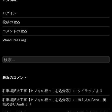
ログイン
投稿の
RSS
コメントの
RSS
WordPress.org
検
索
:
最近のコメント
駐車場拡大工事【ヒノキの根っこを処分②】
に
タイラップ
より
駐車場拡大工事【ヒノキの根っこを処分②】
に
御主人のBenz、奥
様の赤いAudi
より