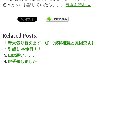
色々方々にお話していたら、、、
続きを読む
貰っちゃった♪
→
Related Posts:
軒天張り替えます！① 【現状確認と原因究明】
引越し 本命日！！
山は寒い、、、
鍵受領しました