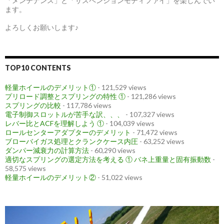
「メンテナンス」と「サスペンションモディファイ」を楽しんでい
ます。
よろしくお願いします♪
TOP10 CONTENTS
軽量ホイールのデメリット①
- 121,529 views
プリロード調整とスプリングの特性 ①
- 121,286 views
スプリングの比較
- 117,786 views
電子制御スロットルが苦手な訳、、、
- 107,327 views
レバー比とACFを理解しよう ①
- 104,039 views
ロールセンターアダプターのデメリット
- 71,472 views
ブローバイガス処理とクランクケース内圧
- 63,252 views
ダンパー減衰力の計算方法
- 60,290 views
適切なスプリングの選定方法を考える ① バネ上重量と固有振動数
-
58,575 views
軽量ホイールのデメリット②
- 51,022 views