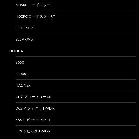
ND5RC ロードスター
NDERC ロードスターRF
FD3S RX-7
SE3P RX-8
HONDA
S660
S2000
NA1 NSX
CL７ アコードユーロR
DC2 インテグラ TYPE-R
EK9 シビックTYPE-R
FD2 シビック TYPE-R