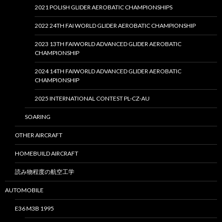
2021 POLISH GLIDER AEROBATIC CHAMPIONSHIPS
2022 24TH FAI WORLD GLIDER AEROBATIC CHAMPIONSHIP
2023 13TH FAIWORLD ADVANCED GLIDER AEROBATIC
CHAMPIONSHIP
2024 14TH FAIWORLD ADVANCED GLIDER AEROBATIC
CHAMPIONSHIP
2025 INTERNATIONAL CONTEST PL-CZ-AU
SOARING
OTHER AIRCRAFT
HOMEBUILD AIRCRAFT
読み物程度の航空工学
AUTOMOBILE
E36 M3B 1995