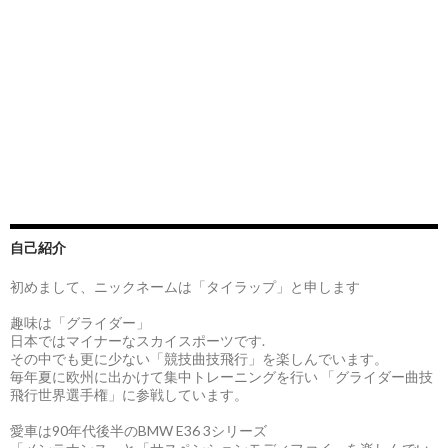
自己紹介
初めまして、ニックネームは「タイラップ」と申します
趣味は「グライダー」
日本ではマイナーなスカイスポーツです.
その中でも更に少ない「競技曲技飛行」を楽しんでいます。
毎年夏に欧州に出かけて集中トレーニングを行い 「グライダー曲技
飛行世界選手権」に参戦しています。
愛車は90年代後半のBMW E36 3シリーズ