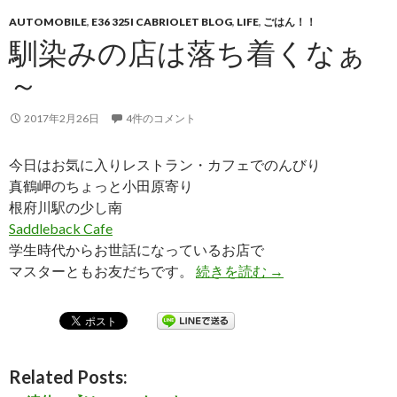
AUTOMOBILE
,
E36 325I CABRIOLET BLOG
,
LIFE
,
ごはん！！
馴染みの店は落ち着くなぁ
～
2017年2月26日
4件のコメント
今日はお気に入りレストラン・カフェでのんびり
真鶴岬のちょっと小田原寄り
根府川駅の少し南
Saddleback Cafe
学生時代からお世話になっているお店で
マスターともお友だちです。
続きを読む
馴染みの店は落ち着
→
Related Posts: