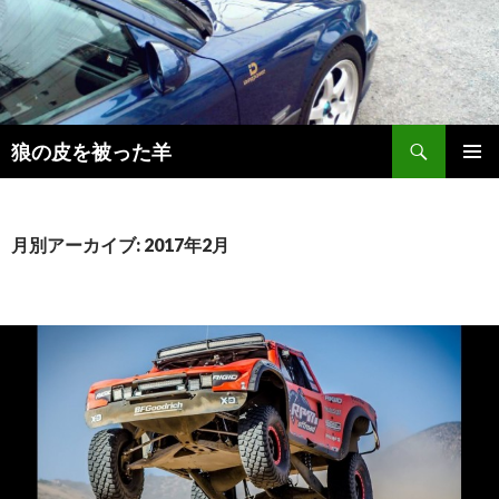
検
狼の皮を被った羊
索
コ
メインメ
ン
ニュー
テ
ン
月別アーカイブ: 2017年2月
ツ
へ
移
動