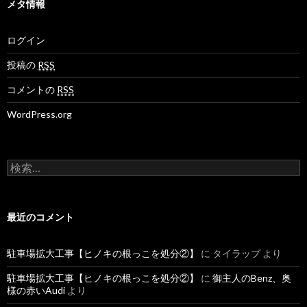
メタ情報
ログイン
投稿の
RSS
コメントの
RSS
WordPress.org
検
索
:
最近のコメント
駐車場拡大工事【ヒノキの根っこを処分②】
に
タイラップ
より
駐車場拡大工事【ヒノキの根っこを処分②】
に
御主人のBenz、奥
様の赤いAudi
より