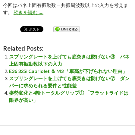
今回はバネ上固有振動数＝共振周波数以上の入力を考えま
す。
続きを読む
スプリングレートを上げても底突きは防げな
→
Related Posts:
スプリングレートを上げても底突きは防げない③ バネ
上固有振動数以下の入力
E36 325i Cabriolet ＆ M3 「車高が下げられない理由」
スプリングレートを上げても底突きは防げない⑦ ダン
パーに求められる要件と性能差
姿勢変化と4輪トータルグリップ① 「フラットライドは
限界が高い」