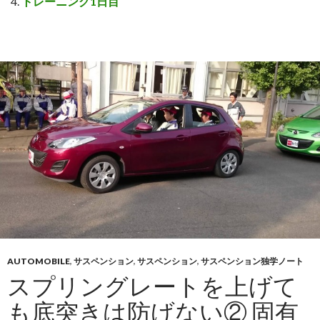
トレーニング1日目
AUTOMOBILE
,
サスペンション
,
サスペンション
,
サスペンション独学ノート
スプリングレートを上げて
も底突きは防げない② 固有