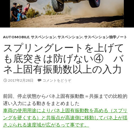
AUTOMOBILE
,
サスペンション
,
サスペンション
,
サスペンション独学ノート
スプリングレートを上げて
も底突きは防げない④ バ
ネ上固有振動数以上の入力
2017年2月28日
コメントをどうぞ
前回、停止状態からバネ上固有振動数＝共振までの比較的
遅い入力による動きをまとめました
車両の使用用途によりバネ上固有振動数を高める（スプリ
ングを硬くする）と共振点が高速側に移動してバネ上が揺
さぶられる速度域が広がるって事です。