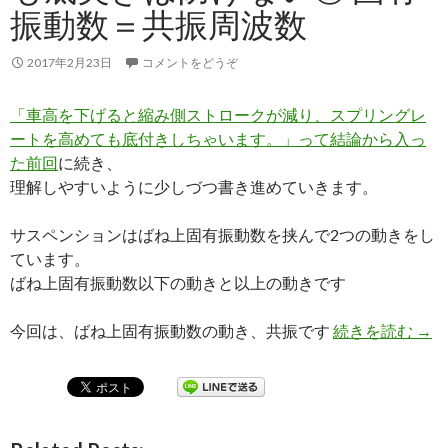
振動数＝共振周波数
2017年2月23日
コメントをどうぞ
「車高を下げると縮み側ストロークが減り、スプリングレ
ートを高めても底付きしちゃいます。」って結論から入っ
た前回
に続き、
理解しやすいように少しづつ書き進めていきます。
サスペンションはばね上固有振動数を挟んで2つの動きをし
ています。
ばね上固有振動数以下の動きと以上の動きです
今回は、ばね上固有振動数の動き、共振です
続きを読む
スプ
→