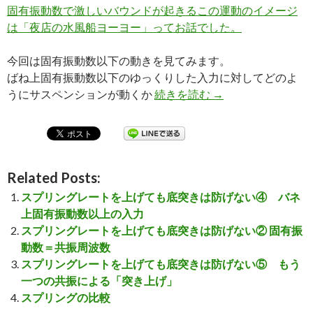
固有振動数で激しいバウンドが起きるこの運動のイメージ
は「夜店の水風船ヨーヨー」ってお話でした。
今回は固有振動数以下の動きを見てみます。
ばね上固有振動数以下のゆっくりした入力に対してどのよ
うにサスペンションが動くか
続きを読む
スプリングレートを
→
Related Posts:
スプリングレートを上げても底突きは防げない④ バネ
上固有振動数以上の入力
スプリングレートを上げても底突きは防げない② 固有振
動数＝共振周波数
スプリングレートを上げても底突きは防げない⑤ もう
一つの共振による「突き上げ」
スプリングの比較