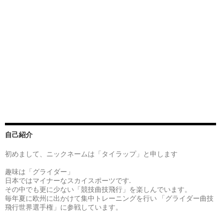
ゲ
ー
シ
ョ
ン
自己紹介
初めまして、ニックネームは「タイラップ」と申します
趣味は「グライダー」
日本ではマイナーなスカイスポーツです.
その中でも更に少ない「競技曲技飛行」を楽しんでいます。
毎年夏に欧州に出かけて集中トレーニングを行い 「グライダー曲技
飛行世界選手権」に参戦しています。