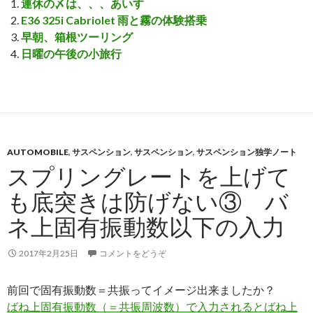
連休の〆は、、、あいす
E36 325i Cabriolet 雨と霧の体験搭乗
早朝、箱根ツーリング
日曜の午後の小旅行
AUTOMOBILE
,
サスペンション
,
サスペンション
,
サスペンション独学ノート
スプリングレートを上げて
も底突きは防げない③ バ
ネ上固有振動数以下の入力
2017年2月25日
コメントをどうぞ
前回で固有振動数＝共振ってイメージ出来ましたか？
ばね上固有振動数（＝共振周波数）で入力されるとばね上