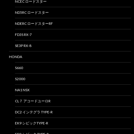
NCEC ロードスター
ND5RC ロードスター
NDERC ロードスターRF
FD3S RX-7
SE3P RX-8
HONDA
S660
S2000
NA1 NSX
CL７ アコードユーロR
DC2 インテグラ TYPE-R
EK9 シビックTYPE-R