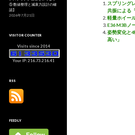
スプリング
⑤ 数値整理と減衰力設計の確
認】
共振による
2026年7月21日
軽量ホイー
E36 M3
姿勢変化と4
VISITOR COUNTER
高い」
Visits since 2014
Your IP: 216.73.216.41
RSS
FEEDLY