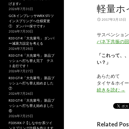
げます♪
軽量ホ
2026年7月31日
GC8 インプレッサWRX STi ツ
2017年3月15日
インスプリングへ仕様変更
① ダンパー採寸です♪
2026年7月30日
サスペンション
R33 GT-R「大先輩号」 ダンパ
バネ下共振の回
ー減衰力設定を考える
2026年7月28日
「これって、、
R33 GT-R「大先輩号」 新品ブ
ッシュへ打ち替え完了 テス
い？」
ト走行です！
2026年7月27日
あらためて
R33 GT-R「大先輩号」 新品ブ
タイヤ＆ホイー
ッシュへ打ち替え始めました
⑦
続きを読む
軽
→
2026年7月26日
R33 GT-R「大先輩号」 新品ブ
ッシュへ打ち替え始めました
⑥
2026年7月25日
FD3S RX-7【しなやか系ツイ
Related Pos
ンスプリング仕様を作ります