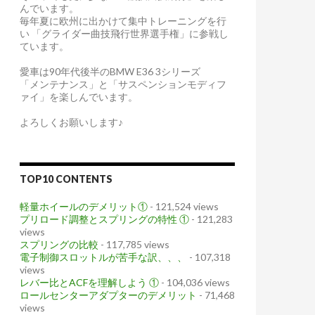
んでいます。
毎年夏に欧州に出かけて集中トレーニングを行
い 「グライダー曲技飛行世界選手権」に参戦し
ています。
愛車は90年代後半のBMW E36 3シリーズ
「メンテナンス」と「サスペンションモディフ
ァイ」を楽しんでいます。
よろしくお願いします♪
TOP10 CONTENTS
軽量ホイールのデメリット①
- 121,524 views
プリロード調整とスプリングの特性 ①
- 121,283
views
スプリングの比較
- 117,785 views
電子制御スロットルが苦手な訳、、、
- 107,318
views
レバー比とACFを理解しよう ①
- 104,036 views
ロールセンターアダプターのデメリット
- 71,468
views