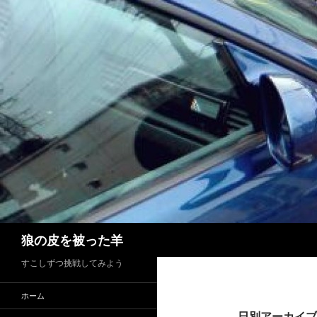
検
狼の皮を被った羊
索
すこしずつ挑戦してみよう
ホーム
日別アーカイブ: 