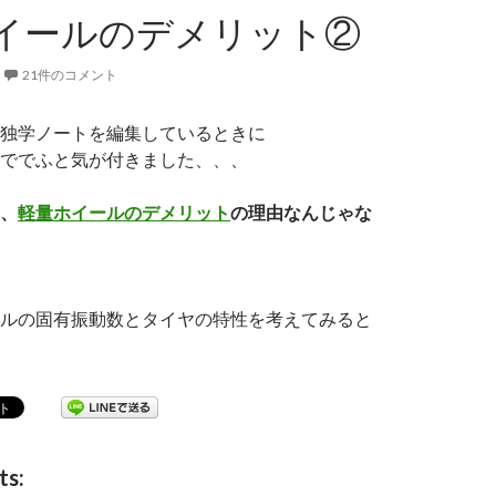
イールのデメリット②
21件のコメント
独学ノートを編集しているときに
ででふと気が付きました、、、
、
軽量ホイールのデメリット
の理由なんじゃな
ルの固有振動数とタイヤの特性を考えてみると
量ホイールのデメリット②
ts: