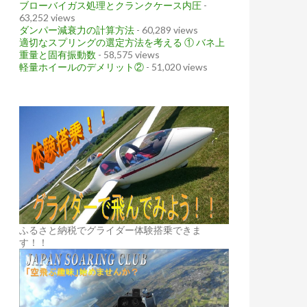
ブローバイガス処理とクランクケース内圧
-
63,252 views
ダンパー減衰力の計算方法
- 60,289 views
適切なスプリングの選定方法を考える ① バネ上
重量と固有振動数
- 58,575 views
軽量ホイールのデメリット②
- 51,020 views
ふるさと納税でグライダー体験搭乗できま
す！！