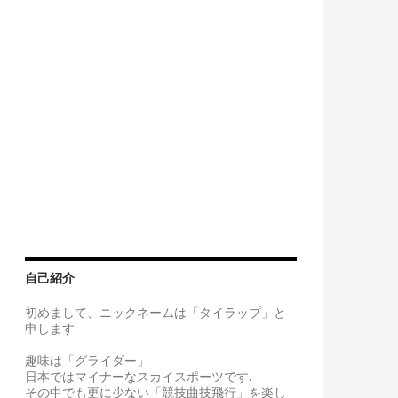
自己紹介
初めまして、ニックネームは「タイラップ」と
申します
趣味は「グライダー」
日本ではマイナーなスカイスポーツです.
その中でも更に少ない「競技曲技飛行」を楽し