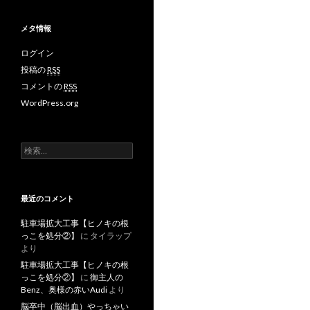
メタ情報
ログイン
投稿の
RSS
コメントの
RSS
WordPress.org
検
索
:
最近のコメント
駐車場拡大工事【ヒノキの根
っこを処分②】
に
タイラップ
より
駐車場拡大工事【ヒノキの根
っこを処分②】
に
御主人の
Benz、奥様の赤いAudi
より
脳卒中（脳出血）やっちゃい