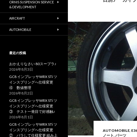
ORNIS SUSPENSION SERVICE
& DEVELOPMENT
AIRCRAFT
AUTOMOBILE
最近の投稿
おかえりなさい 80スープラ♪
2026年8月3日
GC8 インプレッサWRX STi ツ
インスプリングへ仕様変更
④ 数値整理
2026年8月2日
GC8 インプレッサWRX STi ツ
インスプリングへ仕様変更
③ テスト一発目で好感触♪
2026年8月1日
GC8 インプレッサWRX STi ツ
インスプリングへ仕様変更
AUTOMOBILE
,
E3
② バラして仕様変更 組み上
ノート
,
パーツ