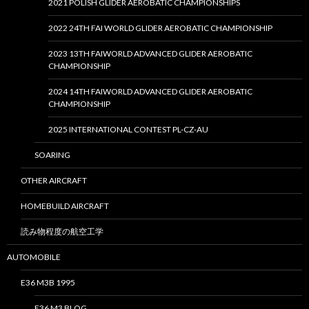
2021 POLISH GLIDER AEROBATIC CHAMPIONSHIPS
2022 24TH FAI WORLD GLIDER AEROBATIC CHAMPIONSHIP
2023 13TH FAIWORLD ADVANCED GLIDER AEROBATIC
CHAMPIONSHIP
2024 14TH FAIWORLD ADVANCED GLIDER AEROBATIC
CHAMPIONSHIP
2025 INTERNATIONAL CONTEST PL-CZ-AU
SOARING
OTHER AIRCRAFT
HOMEBUILD AIRCRAFT
読み物程度の航空工学
AUTOMOBILE
E36 M3B 1995
E36 M3 BLOG