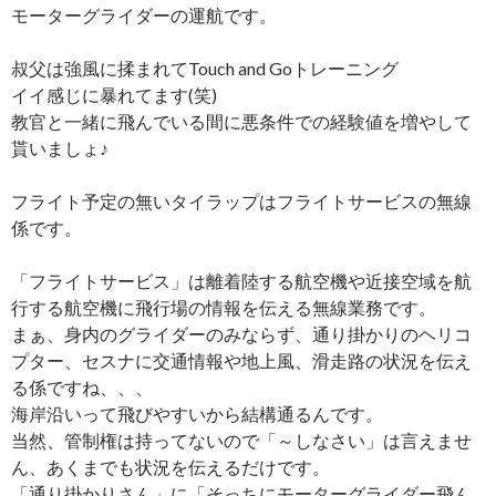
モーターグライダーの運航です。
叔父は強風に揉まれてTouch and Goトレーニング
イイ感じに暴れてます(笑)
教官と一緒に飛んでいる間に悪条件での経験値を増やして
貰いましょ♪
フライト予定の無いタイラップはフライトサービスの無線
係です。
「フライトサービス」は離着陸する航空機や近接空域を航
行する航空機に飛行場の情報を伝える無線業務です。
まぁ、身内のグライダーのみならず、通り掛かりのヘリコ
プター、セスナに交通情報や地上風、滑走路の状況を伝え
る係ですね、、、
海岸沿いって飛びやすいから結構通るんです。
当然、管制権は持ってないので「～しなさい」は言えませ
ん、あくまでも状況を伝えるだけです。
「通り掛かりさん」に「そっちにモーターグライダー飛ん