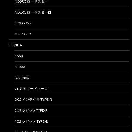
ND5RC ロードスター
NDERC ロードスターRF
FD3S RX-7
SE3P RX-8
HONDA
S660
S2000
NA1 NSX
CL７ アコードユーロR
DC2 インテグラ TYPE-R
EK9 シビックTYPE-R
FD2 シビック TYPE-R