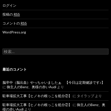
ログイン
投稿の
RSS
コメントの
RSS
WordPress.org
検
索
:
最近のコメント
脳卒中（脳出血）やっちゃいましたぁ 【今日は定期健診です♪】
に
御主人のBenz、奥様の赤いAudi
より
駐車場拡大工事【ヒノキの根っこを処分②】
に
タイラップ
より
駐車場拡大工事【ヒノキの根っこを処分②】
に
御主人のBenz、奥
様の赤いAudi
より