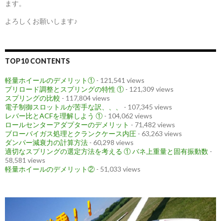
ます。
よろしくお願いします♪
TOP10 CONTENTS
軽量ホイールのデメリット①
- 121,541 views
プリロード調整とスプリングの特性 ①
- 121,309 views
スプリングの比較
- 117,804 views
電子制御スロットルが苦手な訳、、、
- 107,345 views
レバー比とACFを理解しよう ①
- 104,062 views
ロールセンターアダプターのデメリット
- 71,482 views
ブローバイガス処理とクランクケース内圧
- 63,263 views
ダンパー減衰力の計算方法
- 60,298 views
適切なスプリングの選定方法を考える ① バネ上重量と固有振動数
-
58,581 views
軽量ホイールのデメリット②
- 51,033 views