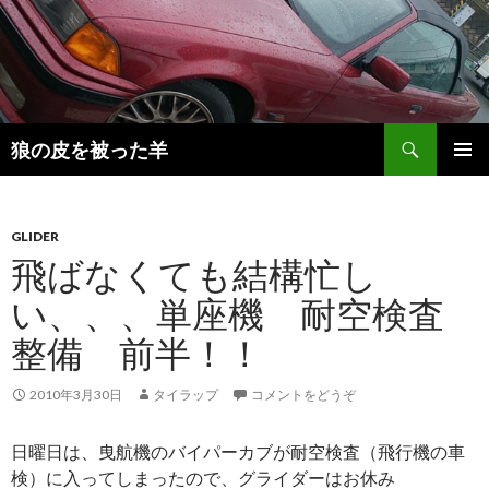
検
狼の皮を被った羊
索
コ
メインメ
ン
ニュー
テ
ン
GLIDER
ツ
飛ばなくても結構忙し
へ
い、、、単座機 耐空検査
移
動
整備 前半！！
2010年3月30日
タイラップ
コメントをどうぞ
日曜日は、曳航機のバイパーカブが耐空検査（飛行機の車
検）に入ってしまったので、グライダーはお休み