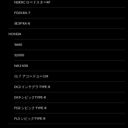
NDERC ロードスターRF
FD3S RX-7
SE3P RX-8
HONDA
S660
S2000
NA1 NSX
CL７ アコードユーロR
DC2 インテグラ TYPE-R
EK9 シビックTYPE-R
FD2 シビック TYPE-R
FL5 シビックTYPE-R