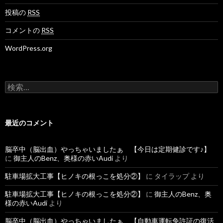
投稿の
RSS
コメントの
RSS
WordPress.org
検
索
:
最近のコメント
脳卒中（脳出血）やっちゃいましたぁ 【今日は定期健診です♪】
に
御主人のBenz、奥様の赤いAudi
より
駐車場拡大工事【ヒノキの根っこを処分②】
に
タイラップ
より
駐車場拡大工事【ヒノキの根っこを処分②】
に
御主人のBenz、奥
様の赤いAudi
より
脳卒中（脳出血）やっちゃいましたぁ 【自動車運転免許証の復活