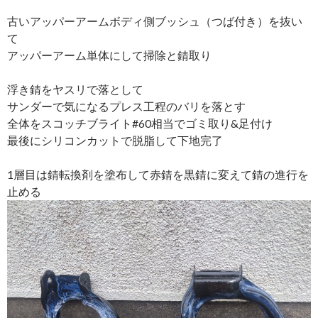
古いアッパーアームボディ側ブッシュ（つば付き）を抜い
て
アッパーアーム単体にして掃除と錆取り
浮き錆をヤスリで落として
サンダーで気になるプレス工程のバリを落とす
全体をスコッチブライト#60相当でゴミ取り&足付け
最後にシリコンカットで脱脂して下地完了
1層目は錆転換剤を塗布して赤錆を黒錆に変えて錆の進行を
止める