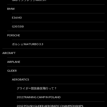
BMW
E36 M3
G30 530I
PORSCHE
ポルシェ964 TURBO 3.3
AIRCRAFT
AIRPLANE
GLIDER
AEROBATICS
グライダー競技曲技飛行って？
2011TRAINING CAMP IN POLAND
2012 POLISH GLIDER AEROBATIC CHAMPIONSHIPS