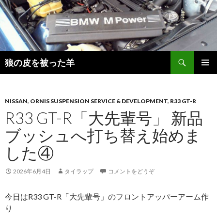
検
狼の皮を被った羊
索
コ
メインメ
ン
ニュー
テ
ン
NISSAN
,
ORNIS SUSPENSION SERVICE & DEVELOPMENT
,
R33 GT-R
ツ
R33 GT-R「大先輩号」 新品
へ
ブッシュへ打ち替え始めま
移
動
した④
2026年6月4日
タイラップ
コメントをどうぞ
今日はR33 GT-R「大先輩号」のフロントアッパーアーム作
り