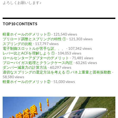
よろしくお願いします♪
TOP10 CONTENTS
軽量ホイールのデメリット①
- 121,540 views
プリロード調整とスプリングの特性 ①
- 121,303 views
スプリングの比較
- 117,797 views
電子制御スロットルが苦手な訳、、、
- 107,342 views
レバー比とACFを理解しよう ①
- 104,053 views
ロールセンターアダプターのデメリット
- 71,481 views
ブローバイガス処理とクランクケース内圧
- 63,261 views
ダンパー減衰力の計算方法
- 60,297 views
適切なスプリングの選定方法を考える ① バネ上重量と固有振動数
-
58,580 views
軽量ホイールのデメリット②
- 51,030 views