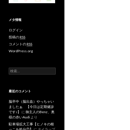
メタ情報
ログイン
投稿の
RSS
コメントの
RSS
WordPress.org
検
索
:
最近のコメント
脳卒中（脳出血）やっちゃい
ましたぁ 【今日は定期健診
です♪】
に
御主人のBenz、奥
様の赤いAudi
より
駐車場拡大工事【ヒノキの根
っこを処分②】
に
タイラップ