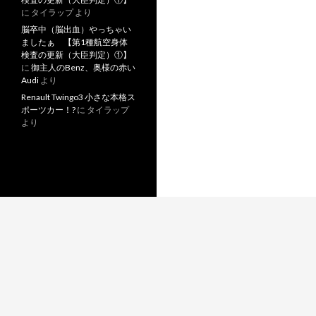
に
タイラップ
より
脳卒中（脳出血）やっちゃい
ましたぁ 【第1種航空身体
検査の更新（大臣判定）①】
に
御主人のBenz、奥様の赤い
Audi
より
Renault Twingo3 小さな本格ス
ポーツカー！?
に
タイラップ
より