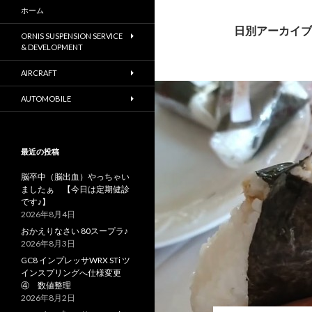
ホーム
日別アーカイブ: 
ORNIS SUSPENSION SERVICE
& DEVELOPMENT
AIRCRAFT
AUTOMOBILE
最近の投稿
脳卒中（脳出血）やっちゃい
ましたぁ 【今日は定期健診
です♪】
2026年8月4日
おかえりなさい 80スープラ♪
2026年8月3日
GC8 インプレッサWRX STi ツ
インスプリングへ仕様変更
④ 数値整理
2026年8月2日