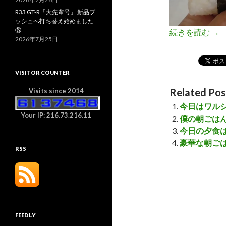
R33 GT-R「大先輩号」 新品ブ
ッシュへ打ち替え始めました
⑥
続きを読む
「
→
2026年7月25日
VISITOR COUNTER
Related Pos
Visits since 2014
今日はワル
Your IP: 216.73.216.11
僕の朝ごは
今日の夕食
豪華な朝ご
RSS
FEEDLY