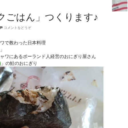
クごはん」つくります♪
コメントをどうぞ
ワで教わった日本料理
」
ャワにあるポーランド人経営のおにぎり屋さん
i
」の鮭のおにぎり