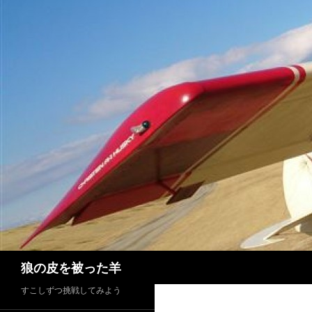
検
狼の皮を被った羊
索
すこしずつ挑戦してみよう