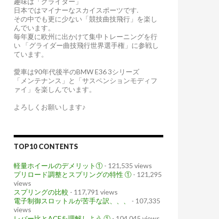
趣味は「グライダー」
日本ではマイナーなスカイスポーツです.
その中でも更に少ない「競技曲技飛行」を楽し
んでいます。
毎年夏に欧州に出かけて集中トレーニングを行
い 「グライダー曲技飛行世界選手権」に参戦し
ています。
愛車は90年代後半のBMW E36 3シリーズ
「メンテナンス」と「サスペンションモディフ
ァイ」を楽しんでいます。
よろしくお願いします♪
TOP10 CONTENTS
軽量ホイールのデメリット①
- 121,535 views
プリロード調整とスプリングの特性 ①
- 121,295
views
スプリングの比較
- 117,791 views
電子制御スロットルが苦手な訳、、、
- 107,335
views
レバー比とACFを理解しよう ①
- 104,045 views