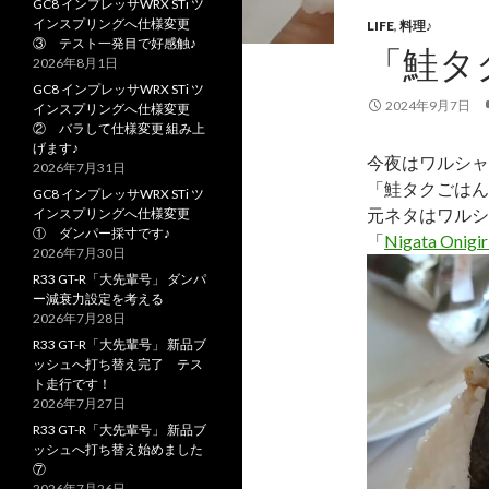
GC8 インプレッサWRX STi ツ
インスプリングへ仕様変更
LIFE
,
料理♪
③ テスト一発目で好感触♪
「鮭タ
2026年8月1日
GC8 インプレッサWRX STi ツ
2024年9月7日
インスプリングへ仕様変更
② バラして仕様変更 組み上
げます♪
今夜はワルシャ
2026年7月31日
「鮭タクごはん
GC8 インプレッサWRX STi ツ
元ネタはワルシ
インスプリングへ仕様変更
① ダンパー採寸です♪
「
Nigata Onigir
2026年7月30日
R33 GT-R「大先輩号」 ダンパ
ー減衰力設定を考える
2026年7月28日
R33 GT-R「大先輩号」 新品ブ
ッシュへ打ち替え完了 テス
ト走行です！
2026年7月27日
R33 GT-R「大先輩号」 新品ブ
ッシュへ打ち替え始めました
⑦
2026年7月26日