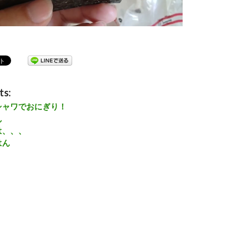
鮭タクごはん」つくります♪
ts:
シャワでおにぎり！
ん
は、、、
はん