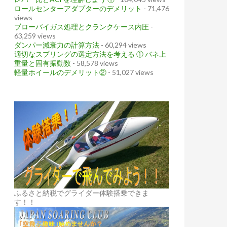
ロールセンターアダプターのデメリット
- 71,476
views
ブローバイガス処理とクランクケース内圧
-
63,259 views
ダンパー減衰力の計算方法
- 60,294 views
適切なスプリングの選定方法を考える ① バネ上
重量と固有振動数
- 58,578 views
軽量ホイールのデメリット②
- 51,027 views
ふるさと納税でグライダー体験搭乗できま
す！！