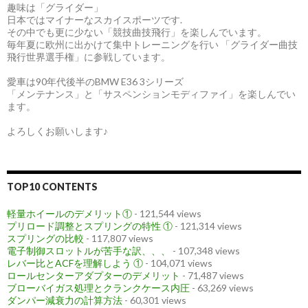
趣味は「グライダー」
日本ではマイナーなスカイスポーツです.
その中でも更に少ない「競技曲技飛行」を楽しんでいます。
毎年夏に欧州に出かけて集中トレーニングを行い 「グライダー曲技
飛行世界選手権」に参戦しています。
愛車は90年代後半のBMW E36 3シリーズ
「メンテナンス」と「サスペンションモディファイ」を楽しんでい
ます。
よろしくお願いします♪
TOP10 CONTENTS
軽量ホイールのデメリット①
- 121,544 views
プリロード調整とスプリングの特性 ①
- 121,314 views
スプリングの比較
- 117,807 views
電子制御スロットルが苦手な訳、、、
- 107,348 views
レバー比とACFを理解しよう ①
- 104,071 views
ロールセンターアダプターのデメリット
- 71,487 views
ブローバイガス処理とクランクケース内圧
- 63,269 views
ダンパー減衰力の計算方法
- 60,301 views