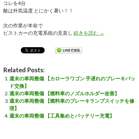
コレを4台
敵は外気温度 とにかく暑い！！
次の作業が本命で
ピストカーの充電系統の見直し
続きを読む
週末の車両整備 
→
Related Posts:
週末の車両整備 【カローラワゴン 手遅れのブレーキパッ
ド交換】
週末の車両整備 【燃料車のノズルホルダー改善】
週末の車両整備 【燃料車のブレーキランプスイッチを修
理】
週末の車両整備 【工具集めとバッテリー充電】