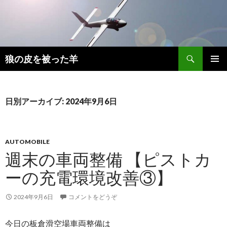
検
狼の皮を被った羊
索
コ
メインメ
ン
ニュー
テ
ン
日別アーカイブ: 2024年9月6日
ツ
へ
移
動
AUTOMOBILE
週末の車両整備 【ピストカ
ーの充電環境改善③】
2024年9月6日
コメントをどうぞ
今日の板倉滑空場車両整備は