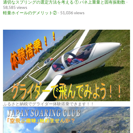
適切なスプリングの選定方法を考える ① バネ上重量と固有振動数
-
58,585 views
軽量ホイールのデメリット②
- 51,036 views
ふるさと納税でグライダー体験搭乗できます！！