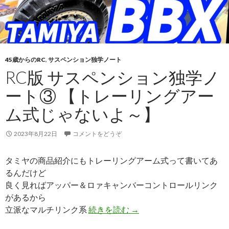
45歳からのRC
,
サスペンション独学ノート
RC版 サスペンション独学ノ
ート③ 【トレーリングアー
ム式じゃないよ～】
2023年8月22日
コメントをどうぞ
タミヤの商品紹介にもトレーリングアーム式って書いてあ
るんだけど
良く見ればアッパー＆ロァキャンバーコントロールリンク
があるから
立派なマルチリンク系
続きを読む
RC版 サスペンション独
→