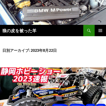
検
狼の皮を被った羊
索
コ
メインメ
ン
ニュー
テ
ン
日別アーカイブ: 2023年8月22日
ツ
へ
移
動