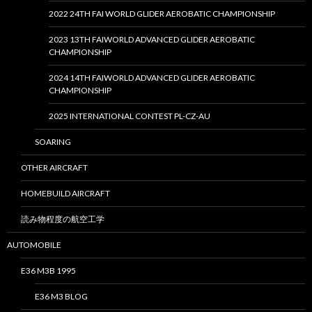
2022 24TH FAI WORLD GLIDER AEROBATIC CHAMPIONSHIP
2023 13TH FAIWORLD ADVANCED GLIDER AEROBATIC
CHAMPIONSHIP
2024 14TH FAIWORLD ADVANCED GLIDER AEROBATIC
CHAMPIONSHIP
2025 INTERNATIONAL CONTEST PL-CZ-AU
SOARING
OTHER AIRCRAFT
HOMEBUILD AIRCRAFT
読み物程度の航空工学
AUTOMOBILE
E36 M3B 1995
E36 M3 BLOG