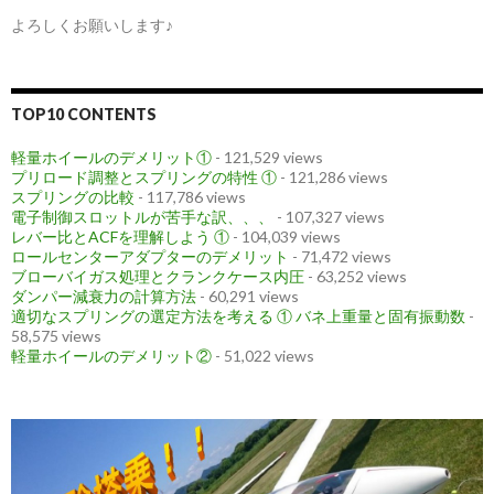
よろしくお願いします♪
TOP10 CONTENTS
軽量ホイールのデメリット①
- 121,529 views
プリロード調整とスプリングの特性 ①
- 121,286 views
スプリングの比較
- 117,786 views
電子制御スロットルが苦手な訳、、、
- 107,327 views
レバー比とACFを理解しよう ①
- 104,039 views
ロールセンターアダプターのデメリット
- 71,472 views
ブローバイガス処理とクランクケース内圧
- 63,252 views
ダンパー減衰力の計算方法
- 60,291 views
適切なスプリングの選定方法を考える ① バネ上重量と固有振動数
-
58,575 views
軽量ホイールのデメリット②
- 51,022 views