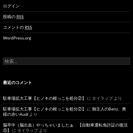
ログイン
投稿の
RSS
コメントの
RSS
WordPress.org
検
索
:
最近のコメント
駐車場拡大工事【ヒノキの根っこを処分②】
に
タイラップ
より
駐車場拡大工事【ヒノキの根っこを処分②】
に
御主人のBenz、奥
様の赤いAudi
より
脳卒中（脳出血）やっちゃいましたぁ 【自動車運転免許証の復活
⑤】
に
タイラップ
より