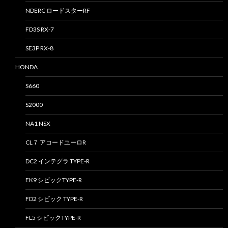
NDERC ロードスターRF
FD3S RX-7
SE3P RX-8
HONDA
S660
S2000
NA1 NSX
CL７ アコードユーロR
DC2 インテグラ TYPE-R
EK9 シビックTYPE-R
FD2 シビック TYPE-R
FL5 シビックTYPE-R