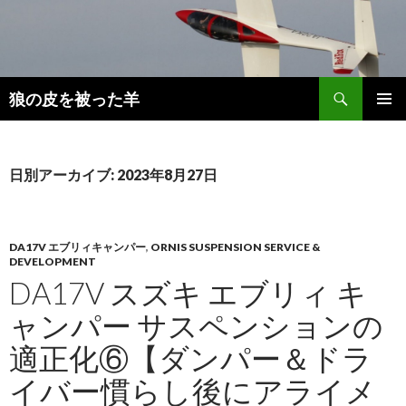
検
狼の皮を被った羊
索
コ
メインメ
ン
ニュー
テ
ン
日別アーカイブ: 2023年8月27日
ツ
へ
移
動
DA17V エブリィキャンパー
,
ORNIS SUSPENSION SERVICE &
DEVELOPMENT
DA17V スズキ エブリィ キ
ャンパー サスペンションの
適正化⑥【ダンパー＆ドラ
イバー慣らし後にアライメ