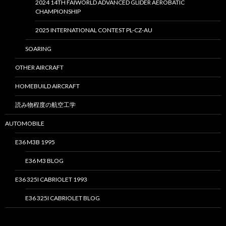
2024 14TH FAIWORLD ADVANCED GLIDER AEROBATIC
CHAMPIONSHIP
2025 INTERNATIONAL CONTEST PL-CZ-AU
SOARING
OTHER AIRCRAFT
HOMEBUILD AIRCRAFT
読み物程度の航空工学
AUTOMOBILE
E36 M3B 1995
E36 M3 BLOG
E36 325I CABRIOLET 1993
E36 325I CABRIOLET BLOG