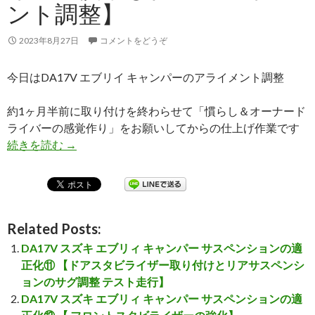
ント調整】
2023年8月27日
コメントをどうぞ
今日はDA17V エブリイ キャンパーのアライメント調整
約1ヶ月半前に取り付けを終わらせて「慣らし＆オーナード
ライバーの感覚作り」をお願いしてからの仕上げ作業です
続きを読む
DA17V スズキ エブリィ キャンパー サスペ
→
Related Posts:
DA17V スズキ エブリィ キャンパー サスペンションの適
正化⑪ 【ドアスタビライザー取り付けとリアサスペンシ
ョンのサグ調整 テスト走行】
DA17V スズキ エブリィ キャンパー サスペンションの適