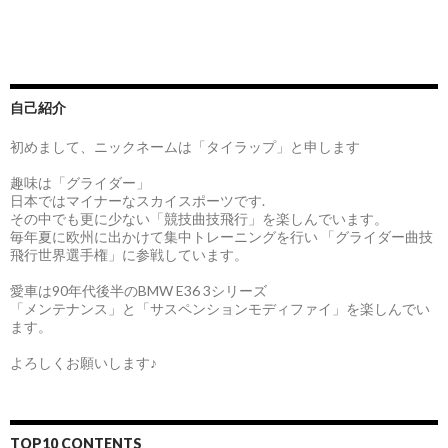
自己紹介
初めまして、ニックネームは「タイラップ」と申します
趣味は「グライダー」
日本ではマイナーなスカイスポーツです.
その中でも更に少ない「競技曲技飛行」を楽しんでいます。
毎年夏に欧州に出かけて集中トレーニングを行い 「グライダー曲技
飛行世界選手権」に参戦しています。
愛車は90年代後半のBMW E36 3シリーズ
「メンテナンス」と「サスペンションモディファイ」を楽しんでい
ます。
よろしくお願いします♪
TOP10 CONTENTS