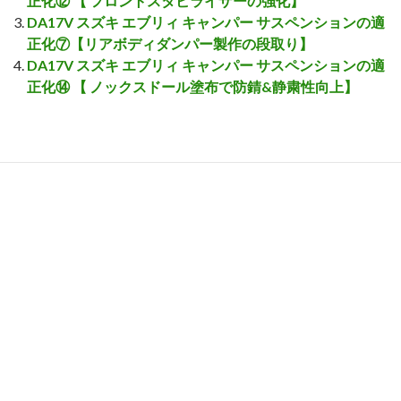
正化⑫ 【 フロントスタビライザーの強化】
DA17V スズキ エブリィ キャンパー サスペンションの適
正化⑦【リアボディダンパー製作の段取り】
DA17V スズキ エブリィ キャンパー サスペンションの適
正化⑭ 【 ノックスドール塗布で防錆&静粛性向上】