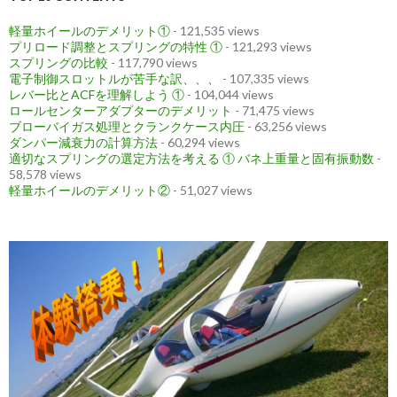
軽量ホイールのデメリット①
- 121,535 views
プリロード調整とスプリングの特性 ①
- 121,293 views
スプリングの比較
- 117,790 views
電子制御スロットルが苦手な訳、、、
- 107,335 views
レバー比とACFを理解しよう ①
- 104,044 views
ロールセンターアダプターのデメリット
- 71,475 views
ブローバイガス処理とクランクケース内圧
- 63,256 views
ダンパー減衰力の計算方法
- 60,294 views
適切なスプリングの選定方法を考える ① バネ上重量と固有振動数
-
58,578 views
軽量ホイールのデメリット②
- 51,027 views