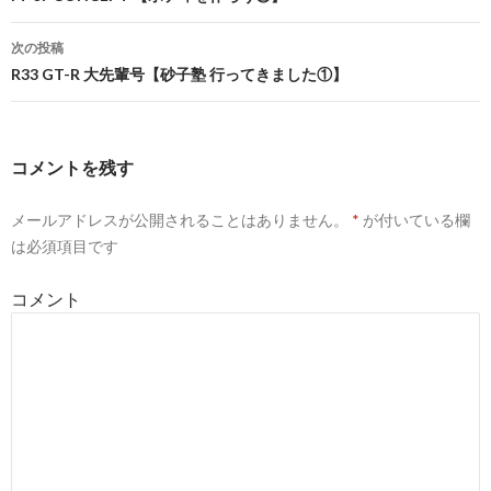
投
稿
次の投稿
ナ
R33 GT-R 大先輩号【砂子塾 行ってきました①】
ビ
ゲ
コメントを残す
ー
メールアドレスが公開されることはありません。
*
が付いている欄
シ
は必須項目です
ョ
コメント
ン