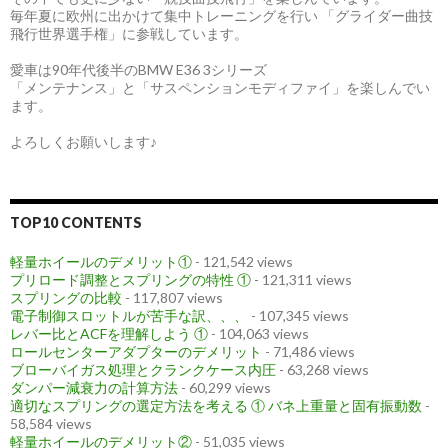
毎年夏に欧州に出かけて集中トレーニングを行い 「グライダー曲技
飛行世界選手権」に参戦しています。
愛車は90年代後半のBMW E36 3シリーズ
「メンテナンス」と「サスペンションモディファイ」を楽しんでい
ます。
よろしくお願いします♪
TOP10 CONTENTS
軽量ホイールのデメリット①
- 121,542 views
プリロード調整とスプリングの特性 ①
- 121,311 views
スプリングの比較
- 117,807 views
電子制御スロットルが苦手な訳、、、
- 107,345 views
レバー比とACFを理解しよう ①
- 104,063 views
ロールセンターアダプターのデメリット
- 71,486 views
ブローバイガス処理とクランクケース内圧
- 63,268 views
ダンパー減衰力の計算方法
- 60,299 views
適切なスプリングの選定方法を考える ① バネ上重量と固有振動数
-
58,584 views
軽量ホイールのデメリット②
- 51,035 views