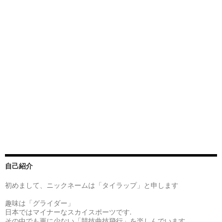
自己紹介
初めまして、ニックネームは「タイラップ」と申します
趣味は「グライダー」
日本ではマイナーなスカイスポーツです.
その中でも更に少ない「競技曲技飛行」を楽しんでいます。