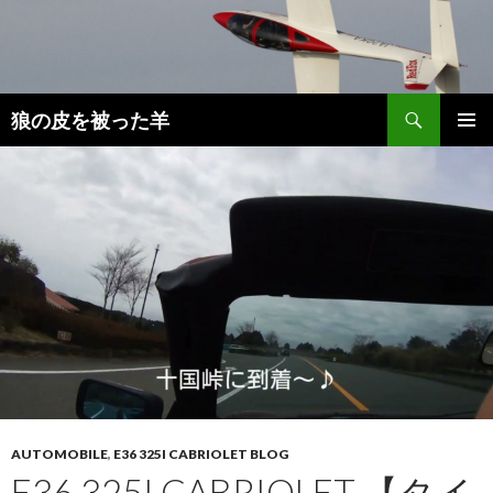
検
狼の皮を被った羊
索
コ
メインメ
ン
ニュー
テ
ン
ツ
へ
移
動
AUTOMOBILE
,
E36 325I CABRIOLET BLOG
E36 325I CABRIOLET 【タイ