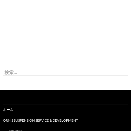
検
索
:
ホーム
ORNIS SUSPENSION SERVICE & DEVELOPMENT