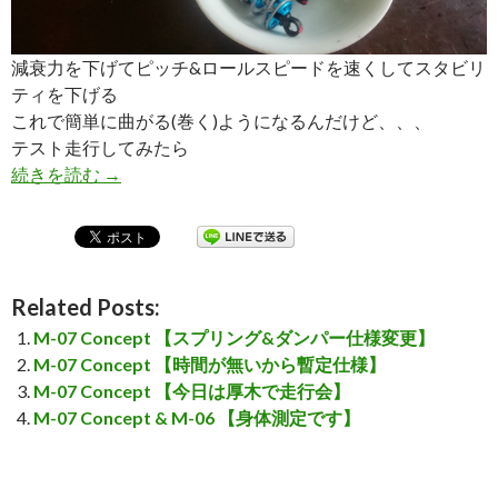
減衰力を下げてピッチ&ロールスピードを速くしてスタビリ
ティを下げる
これで簡単に曲がる(巻く)ようになるんだけど、、、
テスト走行してみたら
続きを読む
M-07 Concept 【もっと曲がるセッティングを模
→
Related Posts:
M-07 Concept 【スプリング&ダンパー仕様変更】
M-07 Concept 【時間が無いから暫定仕様】
M-07 Concept 【今日は厚木で走行会】
M-07 Concept & M-06 【身体測定です】