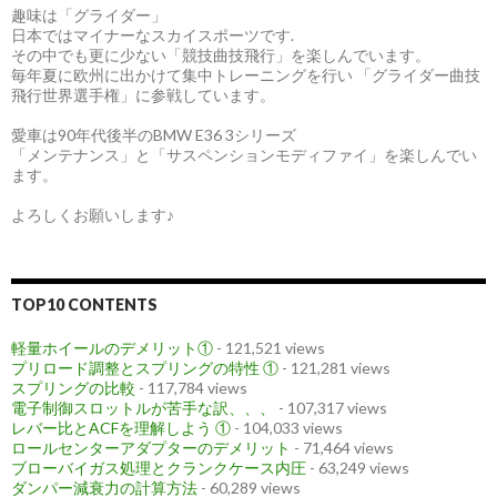
趣味は「グライダー」
日本ではマイナーなスカイスポーツです.
その中でも更に少ない「競技曲技飛行」を楽しんでいます。
毎年夏に欧州に出かけて集中トレーニングを行い 「グライダー曲技
飛行世界選手権」に参戦しています。
愛車は90年代後半のBMW E36 3シリーズ
「メンテナンス」と「サスペンションモディファイ」を楽しんでい
ます。
よろしくお願いします♪
TOP10 CONTENTS
軽量ホイールのデメリット①
- 121,521 views
プリロード調整とスプリングの特性 ①
- 121,281 views
スプリングの比較
- 117,784 views
電子制御スロットルが苦手な訳、、、
- 107,317 views
レバー比とACFを理解しよう ①
- 104,033 views
ロールセンターアダプターのデメリット
- 71,464 views
ブローバイガス処理とクランクケース内圧
- 63,249 views
ダンパー減衰力の計算方法
- 60,289 views