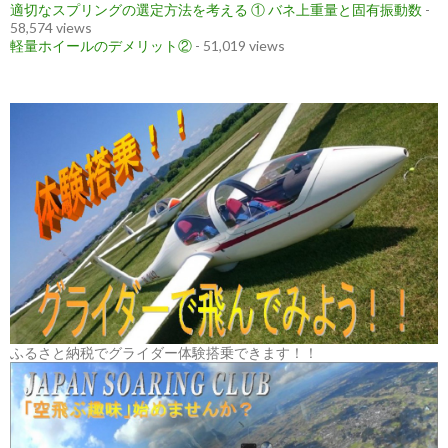
適切なスプリングの選定方法を考える ① バネ上重量と固有振動数
-
58,574 views
軽量ホイールのデメリット②
- 51,019 views
ふるさと納税でグライダー体験搭乗できます！！