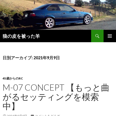
検
狼の皮を被った羊
索
コ
メインメ
ン
ニュー
テ
ン
日別アーカイブ: 2021年9月9日
ツ
へ
移
動
45歳からのRC
M-07 CONCEPT 【もっと曲
がるセッティングを模索
中】
2021年9月9日
コメントをどうぞ