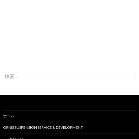
検
索
:
ホーム
ORNIS SUSPENSION SERVICE & DEVELOPMENT
TOYOTA