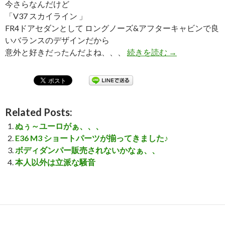
今さらなんだけど
「V37 スカイライン 」
FR4ドアセダンとして ロングノーズ&アフターキャビンで良
いバランスのデザインだから
意外と好きだったんだよね、、、
続きを読む
これ作ったらカ
→
Related Posts:
ぬぅ～ユーロがぁ、、、
E36 M3 ショートパーツが揃ってきました♪
ボディダンパー販売されないかなぁ、、
本人以外は立派な騒音