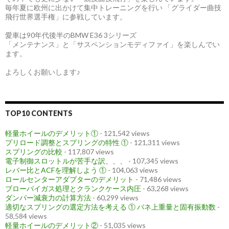
毎年夏に欧州に出かけて集中トレーニングを行い 「グライダー曲技
飛行世界選手権」に参戦しています。
愛車は90年代後半のBMW E36 3シリーズ
「メンテナンス」と「サスペンションモディファイ」を楽しんでい
ます。
よろしくお願いします♪
TOP10 CONTENTS
軽量ホイールのデメリット①
- 121,542 views
プリロード調整とスプリングの特性 ①
- 121,311 views
スプリングの比較
- 117,807 views
電子制御スロットルが苦手な訳、、、
- 107,345 views
レバー比とACFを理解しよう ①
- 104,063 views
ロールセンターアダプターのデメリット
- 71,486 views
ブローバイガス処理とクランクケース内圧
- 63,268 views
ダンパー減衰力の計算方法
- 60,299 views
適切なスプリングの選定方法を考える ① バネ上重量と固有振動数
-
58,584 views
軽量ホイールのデメリット②
- 51,035 views