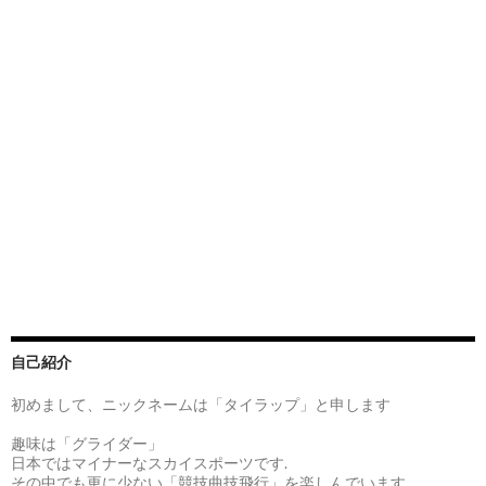
自己紹介
初めまして、ニックネームは「タイラップ」と申します
趣味は「グライダー」
日本ではマイナーなスカイスポーツです.
その中でも更に少ない「競技曲技飛行」を楽しんでいます。