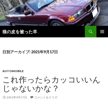
検
狼の皮を被った羊
索
コ
メインメ
ン
ニュー
テ
ン
日別アーカイブ: 2021年9月17日
ツ
へ
移
動
AUTOMOBILE
これ作ったらカッコいいん
じゃないかな？
2021年9月17日
コメントをどうぞ