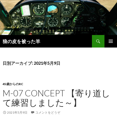
検
狼の皮を被った羊
索
コ
メインメ
ン
ニュー
テ
ン
日別アーカイブ: 2021年5月9日
ツ
へ
移
動
45歳からのRC
M-07 CONCEPT 【寄り道し
て練習しました～】
2021年5月9日
コメントをどうぞ