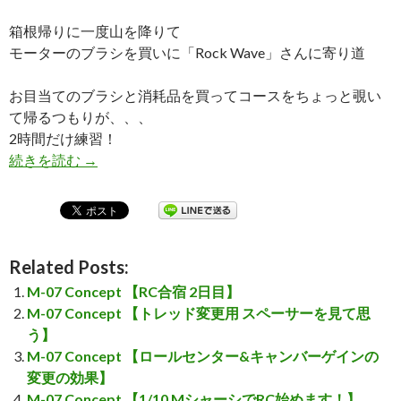
箱根帰りに一度山を降りて
モーターのブラシを買いに「Rock Wave」さんに寄り道
お目当てのブラシと消耗品を買ってコースをちょっと覗い
て帰るつもりが、、、
2時間だけ練習！
続きを読む
M-07 Concept 【寄り道して練習しました～】
→
Related Posts:
M-07 Concept 【RC合宿 2日目】
M-07 Concept 【トレッド変更用 スペーサーを見て思
う】
M-07 Concept 【ロールセンター&キャンバーゲインの
変更の効果】
M-07 Concept 【1/10 MシャーシでRC始めます！】