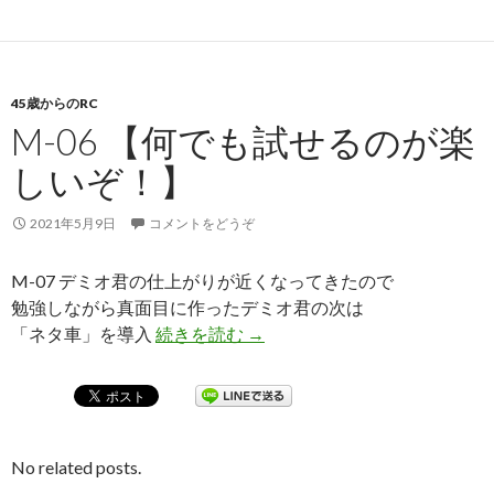
45歳からのRC
M-06 【何でも試せるのが楽
しいぞ！】
2021年5月9日
コメントをどうぞ
M-07 デミオ君の仕上がりが近くなってきたので
勉強しながら真面目に作ったデミオ君の次は
「ネタ車」を導入
続きを読む
M-06 【何でも試せるのが楽
→
No related posts.