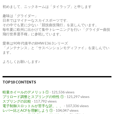
初めまして、ニックネームは「タイラップ」と申します
趣味は「グライダー」
日本ではマイナーなスカイスポーツです.
その中でも更に少ない「競技曲技飛行」を楽しんでいます。
毎年夏に欧州に出かけて集中トレーニングを行い 「グライダー曲技
飛行世界選手権」に参戦しています。
愛車は90年代後半のBMW E36 3シリーズ
「メンテナンス」と「サスペンションモディファイ」を楽しんでい
ます。
よろしくお願いします♪
TOP10 CONTENTS
軽量ホイールのデメリット①
- 121,536 views
プリロード調整とスプリングの特性 ①
- 121,297 views
スプリングの比較
- 117,792 views
電子制御スロットルが苦手な訳、、、
- 107,336 views
レバー比とACFを理解しよう ①
- 104,047 views