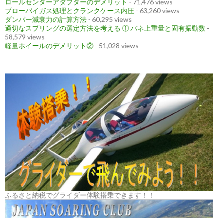
ロールセンターアダプターのデメリット
- 71,476 views
ブローバイガス処理とクランクケース内圧
- 63,260 views
ダンパー減衰力の計算方法
- 60,295 views
適切なスプリングの選定方法を考える ① バネ上重量と固有振動数
-
58,579 views
軽量ホイールのデメリット②
- 51,028 views
ふるさと納税でグライダー体験搭乗できます！！