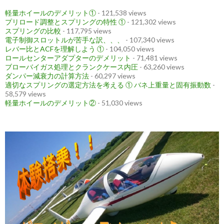
軽量ホイールのデメリット①
- 121,538 views
プリロード調整とスプリングの特性 ①
- 121,302 views
スプリングの比較
- 117,795 views
電子制御スロットルが苦手な訳、、、
- 107,340 views
レバー比とACFを理解しよう ①
- 104,050 views
ロールセンターアダプターのデメリット
- 71,481 views
ブローバイガス処理とクランクケース内圧
- 63,260 views
ダンパー減衰力の計算方法
- 60,297 views
適切なスプリングの選定方法を考える ① バネ上重量と固有振動数
-
58,579 views
軽量ホイールのデメリット②
- 51,030 views