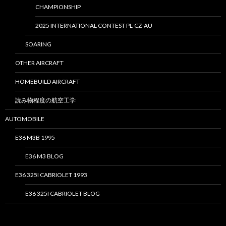
CHAMPIONSHIP
2025 INTERNATIONAL CONTEST PL-CZ-AU
SOARING
OTHER AIRCRAFT
HOMEBUILD AIRCRAFT
読み物程度の航空工学
AUTOMOBILE
E36 M3B 1995
E36 M3 BLOG
E36 325I CABRIOLET 1993
E36 325I CABRIOLET BLOG