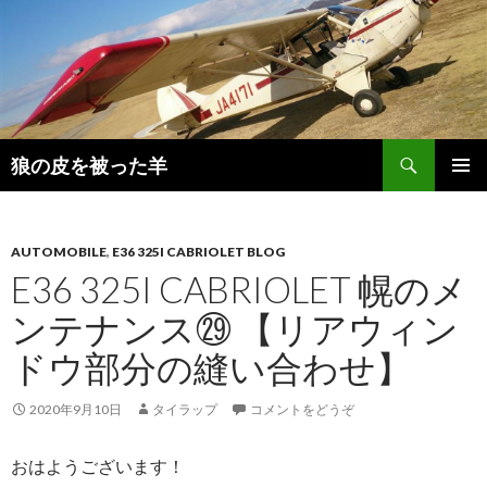
検
狼の皮を被った羊
索
コ
メインメ
ン
ニュー
テ
ン
AUTOMOBILE
,
E36 325I CABRIOLET BLOG
ツ
E36 325I CABRIOLET 幌のメ
へ
ンテナンス㉙ 【リアウィン
移
動
ドウ部分の縫い合わせ】
2020年9月10日
タイラップ
コメントをどうぞ
おはようございます！