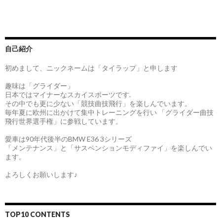
自己紹介
初めまして、ニックネームは「タイラップ」と申します
趣味は「グライダー」
日本ではマイナーなスカイスポーツです.
その中でも更に少ない「競技曲技飛行」を楽しんでいます。
毎年夏に欧州に出かけて集中トレーニングを行い 「グライダー曲技
飛行世界選手権」に参戦しています。
愛車は90年代後半のBMW E36 3シリーズ
「メンテナンス」と「サスペンションモディファイ」を楽しんでい
ます。
よろしくお願いします♪
TOP10 CONTENTS