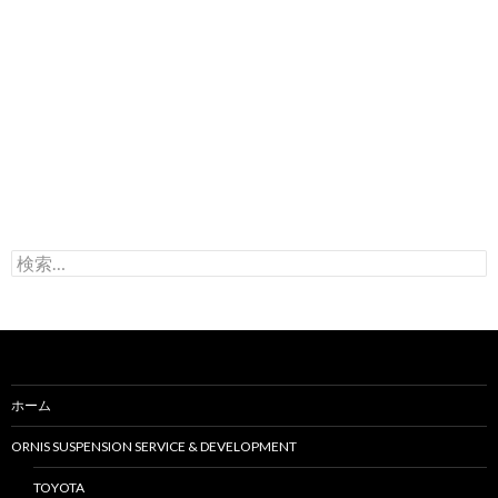
検
索
:
ホーム
ORNIS SUSPENSION SERVICE & DEVELOPMENT
TOYOTA