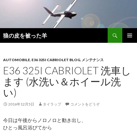
検
狼の皮を被った羊
索
コ
メインメ
ン
ニュー
テ
ン
AUTOMOBILE
,
E36 325I CABRIOLET BLOG
,
メンテナンス
ツ
E36 325I CABRIOLET 洗車し
へ
ます (水洗い＆ホイール洗
移
動
い)
2016年12月5日
タイラップ
コメントをどうぞ
今日は午後からノロノロと動き出し、
ひとっ風呂浴びてから