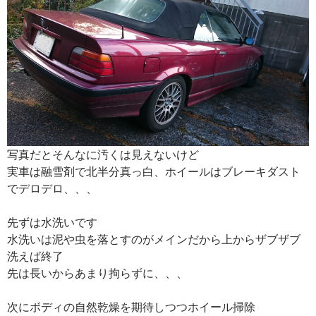
写真だとそんなに汚くは見えないけど
実車は融雪剤で北半分真っ白、ホイールはブレーキダスト
でデロデロ、、、
先ずは水洗いです
水洗いは泥や虫を落とすのがメインだから上からザブザブ
洗えば終了
先は長いからあまり拘らずに、、、
次にボディの自然乾燥を期待しつつホイール掃除