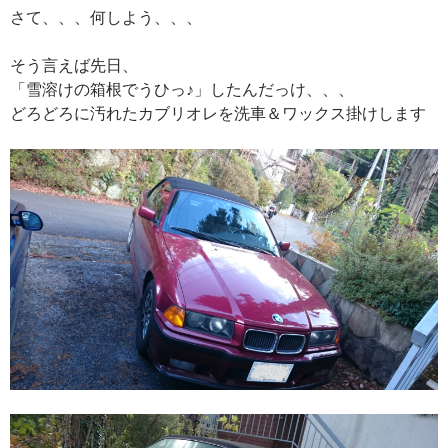
さて、、、何しよう、、、
そう言えば先日、
「雪溶けの箱根でうひっ♪」したんだっけ、、、
どろどろに汚れたカブリオレを洗車＆ワックス掛けします