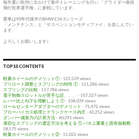
毎年夏に欧州に出かけて集中トレーニングを行い 「グライダー曲技
飛行世界選手権」に参戦しています。
愛車は90年代後半のBMW E36 3シリーズ
「メンテナンス」と「サスペンションモディファイ」を楽しんでい
ます。
よろしくお願いします♪
TOP10 CONTENTS
軽量ホイールのデメリット①
- 121,529 views
プリロード調整とスプリングの特性 ①
- 121,286 views
スプリングの比較
- 117,786 views
電子制御スロットルが苦手な訳、、、
- 107,327 views
レバー比とACFを理解しよう ①
- 104,039 views
ロールセンターアダプターのデメリット
- 71,472 views
ブローバイガス処理とクランクケース内圧
- 63,252 views
ダンパー減衰力の計算方法
- 60,291 views
適切なスプリングの選定方法を考える ① バネ上重量と固有振動数
-
58,575 views
軽量ホイールのデメリット②
- 51,022 views